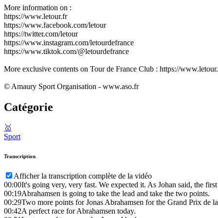
More information on :
https://www.letour.fr
https://www.facebook.com/letour
https://twitter.com/letour
https://www.instagram.com/letourdefrance
https://www.tiktok.com/@letourdefrance
More exclusive contents on Tour de France Club : https://www.letour.f
© Amaury Sport Organisation - www.aso.fr
Catégorie
🥇
Sport
Transcription
Afficher la transcription complète de la vidéo
00:00
It's going very, very fast. We expected it. As Johan said, the first
00:19
Abrahamsen is going to take the lead and take the two points.
00:29
Two more points for Jonas Abrahamsen for the Grand Prix de la
00:42
A perfect race for Abrahamsen today.