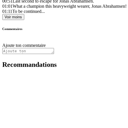
00:51
Last second to escape for Jonas Abrahamsen.
01:01
What a champion this heavyweight wearer, Jonas Abrahamsen!
01:11
To be continued...
Voir moins
Commentaires
Ajoute ton commentaire
Recommandations