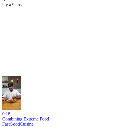
il y a 9 ans
0:18
Combining Extreme Food
FastGoodCuisine