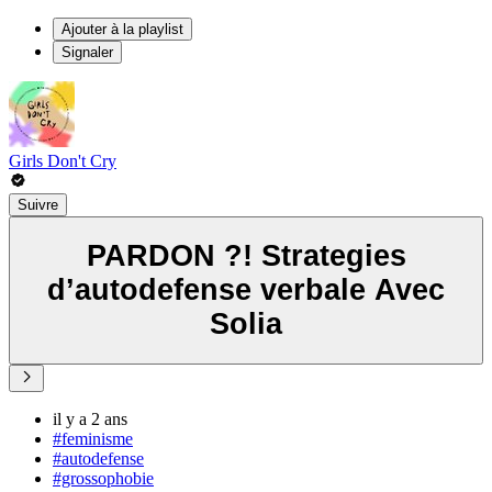
Ajouter à la playlist
Signaler
Girls Don't Cry
Suivre
PARDON ?! Strategies
d’autodefense verbale Avec
Solia
il y a 2 ans
#feminisme
#autodefense
#grossophobie