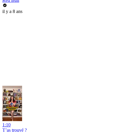
Red Bull
il y a 8 ans
1:10
T’as trouvé ?