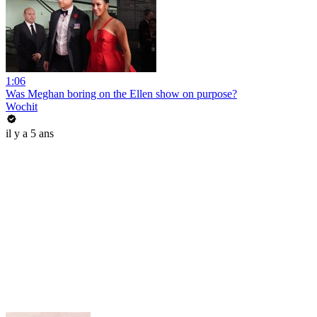
1:06
Was Meghan boring on the Ellen show on purpose?
Wochit
il y a 5 ans