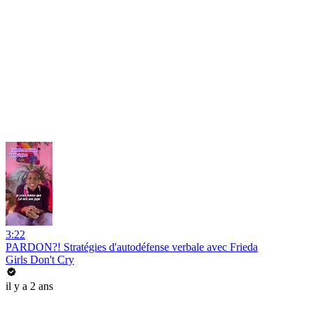
3:22
PARDON?! Stratégies d'autodéfense verbale avec Frieda
Girls Don't Cry
il y a 2 ans