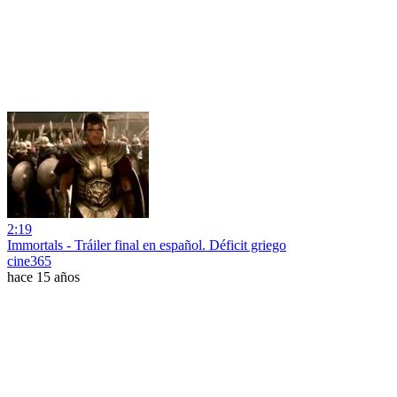
2:19
Immortals - Tráiler final en español. Déficit griego
cine365
hace 15 años