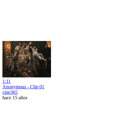
1:11
Anonymous - Clip 01
cine365
hace 15 años