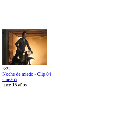
3:22
Noche de miedo - Clip 04
cine365
hace 15 años