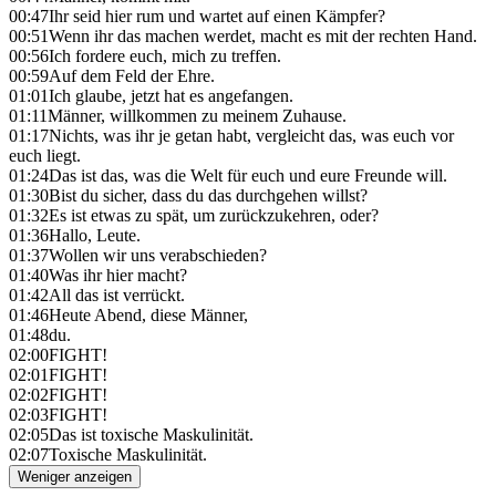
00:47
Ihr seid hier rum und wartet auf einen Kämpfer?
00:51
Wenn ihr das machen werdet, macht es mit der rechten Hand.
00:56
Ich fordere euch, mich zu treffen.
00:59
Auf dem Feld der Ehre.
01:01
Ich glaube, jetzt hat es angefangen.
01:11
Männer, willkommen zu meinem Zuhause.
01:17
Nichts, was ihr je getan habt, vergleicht das, was euch vor
euch liegt.
01:24
Das ist das, was die Welt für euch und eure Freunde will.
01:30
Bist du sicher, dass du das durchgehen willst?
01:32
Es ist etwas zu spät, um zurückzukehren, oder?
01:36
Hallo, Leute.
01:37
Wollen wir uns verabschieden?
01:40
Was ihr hier macht?
01:42
All das ist verrückt.
01:46
Heute Abend, diese Männer,
01:48
du.
02:00
FIGHT!
02:01
FIGHT!
02:02
FIGHT!
02:03
FIGHT!
02:05
Das ist toxische Maskulinität.
02:07
Toxische Maskulinität.
Weniger anzeigen