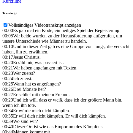
Kurzfilme
Transkript
Vollständiges Videotranskript anzeigen
00:00
Es gab mal ein Kode, ein heiliges Spiel der Begeisterung.
00:05
Wir beide wurden zu der Herausforderung aufgerufen, um
unsere Unterschiede wie Männer zu handeln.
00:10
Und in dieser Zeit gab es eine Gruppe von Jungs, die versucht
haben, ihn zu erwähnen.
00:17
Jesus Christus.
00:20
Erzähl mir, was passiert ist.
00:21
Wir haben angefangen mit Texten.
00:23
Wer zuerst?
00:24
Ich zuerst.
00:25
Wann hat es angefangen?
00:26
Drei Monate her?
00:27
Er schlief mit meinem Freund.
00:29
Und ich will, dass er weiß, dass ich der größere Mann bin,
wenn ich ihn töte.
00:34
Er würde mich nicht kämpfen.
00:35
Er will dich nicht kämpfen. Er will dich kämpfen.
00:39
Wo sind wir?
00:40
Dieser Ort ist wie das Emporium des Kämpfens.
00:44
Männer, kommt mit.