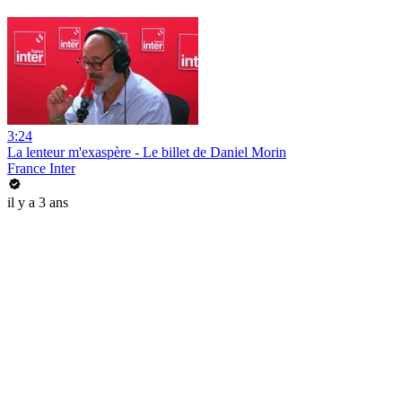
3:24
La lenteur m'exaspère - Le billet de Daniel Morin
France Inter
il y a 3 ans