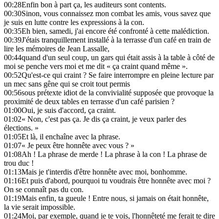
00:28
Enfin bon à part ça, les auditeurs sont contents.
00:30
Sinon, vous connaissez mon combat les amis, vous savez que
je suis en lutte contre les expressions à la con.
00:35
Eh bien, samedi, j'ai encore été confronté à cette malédiction.
00:39
J'étais tranquillement installé à la terrasse d'un café en train de
lire les mémoires de Jean Lassalle,
00:44
quand d'un seul coup, un gars qui était assis à la table à côté de
moi se penche vers moi et me dit « ça craint quand même ».
00:52
Qu'est-ce qui craint ? Se faire interrompre en pleine lecture par
un mec sans gêne qui se croit tout permis
00:56
sous prétexte idiot de la convivialité supposée que provoque la
proximité de deux tables en terrasse d'un café parisien ?
01:00
Oui, je suis d'accord, ça craint.
01:02
« Non, c'est pas ça. Je dis ça craint, je veux parler des
élections. »
01:05
Et là, il enchaîne avec la phrase.
01:07
« Je peux être honnête avec vous ? »
01:08
Ah ! La phrase de merde ! La phrase à la con ! La phrase de
trou duc !
01:13
Mais je t'interdis d'être honnête avec moi, bonhomme.
01:16
Et puis d'abord, pourquoi tu voudrais être honnête avec moi ?
On se connaît pas du con.
01:19
Mais enfin, ta gueule ! Entre nous, si jamais on était honnête,
la vie serait impossible.
01:24
Moi, par exemple, quand je te vois, l'honnêteté me ferait te dire