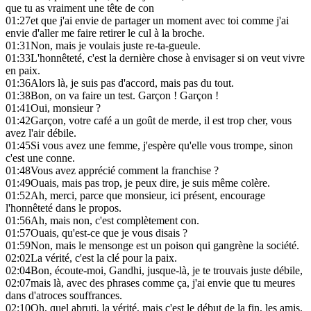
que tu as vraiment une tête de con
01:27
et que j'ai envie de partager un moment avec toi comme j'ai
envie d'aller me faire retirer le cul à la broche.
01:31
Non, mais je voulais juste re-ta-gueule.
01:33
L'honnêteté, c'est la dernière chose à envisager si on veut vivre
en paix.
01:36
Alors là, je suis pas d'accord, mais pas du tout.
01:38
Bon, on va faire un test. Garçon ! Garçon !
01:41
Oui, monsieur ?
01:42
Garçon, votre café a un goût de merde, il est trop cher, vous
avez l'air débile.
01:45
Si vous avez une femme, j'espère qu'elle vous trompe, sinon
c'est une conne.
01:48
Vous avez apprécié comment la franchise ?
01:49
Ouais, mais pas trop, je peux dire, je suis même colère.
01:52
Ah, merci, parce que monsieur, ici présent, encourage
l'honnêteté dans le propos.
01:56
Ah, mais non, c'est complètement con.
01:57
Ouais, qu'est-ce que je vous disais ?
01:59
Non, mais le mensonge est un poison qui gangrène la société.
02:02
La vérité, c'est la clé pour la paix.
02:04
Bon, écoute-moi, Gandhi, jusque-là, je te trouvais juste débile,
02:07
mais là, avec des phrases comme ça, j'ai envie que tu meures
dans d'atroces souffrances.
02:10
Oh, quel abruti, la vérité, mais c'est le début de la fin, les amis.