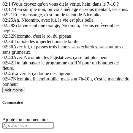
02:14
Vous croyez qu'on vous dit la vérité, hein, dans le 7-10 ?
02:17
Bien sûr que non, on vous ménage en vous mentant, les amis.
02:21
Et le mensonge, c'est tout le talent de Nicomito.
02:25
Ah, Nicomito, avec lui, la vie est plus belle.
02:28
Si la vie était une orange, Nicomito, il vous enlèverait les
pépins.
02:32
Nicomito, c'est le roi du pipeau.
02:34
Il rabote les imperfections de la life.
02:36
Avec lui, tu passes trois heures sans échardes, sans ratures et
sans grumeaux.
02:40
Avec Nicomito, les législatives, ça se fait plus peur.
02:42
Il te fait passer le programme du RN pour un bouquet de
fleurs.
02:45
La vérité, ça donne des aigreurs.
02:47
Nicomito, il t'embrouille, mais son 7h-10h, c'est la machine du
bonheur.
Voir moins
Commentaires
Ajoute ton commentaire