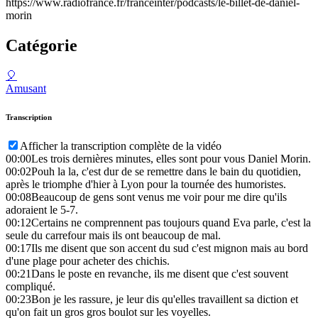
https://www.radiofrance.fr/franceinter/podcasts/le-billet-de-daniel-
morin
Catégorie
🎈
Amusant
Transcription
Afficher la transcription complète de la vidéo
00:00
Les trois dernières minutes, elles sont pour vous Daniel Morin.
00:02
Pouh la la, c'est dur de se remettre dans le bain du quotidien,
après le triomphe d'hier à Lyon pour la tournée des humoristes.
00:08
Beaucoup de gens sont venus me voir pour me dire qu'ils
adoraient le 5-7.
00:12
Certains ne comprennent pas toujours quand Eva parle, c'est la
seule du carrefour mais ils ont beaucoup de mal.
00:17
Ils me disent que son accent du sud c'est mignon mais au bord
d'une plage pour acheter des chichis.
00:21
Dans le poste en revanche, ils me disent que c'est souvent
compliqué.
00:23
Bon je les rassure, je leur dis qu'elles travaillent sa diction et
qu'on fait un gros gros boulot sur les voyelles.