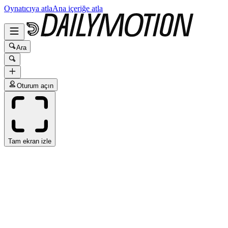
Oynatıcıya atla
Ana içeriğe atla
Ara
Oturum açın
Tam ekran izle