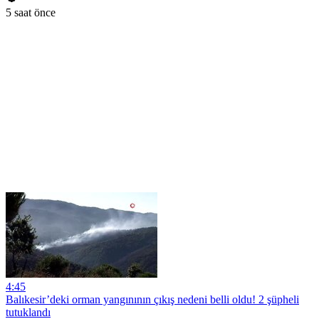
5 saat önce
4:45
Balıkesir’deki orman yangınının çıkış nedeni belli oldu! 2 şüpheli
tutuklandı