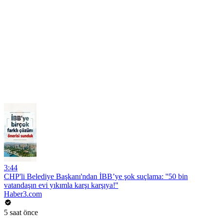
3:44
CHP'li Belediye Başkanı'ndan İBB’ye şok suçlama: ''50 bin
vatandaşın evi yıkımla karşı karşıya!''
Haber3.com
5 saat önce