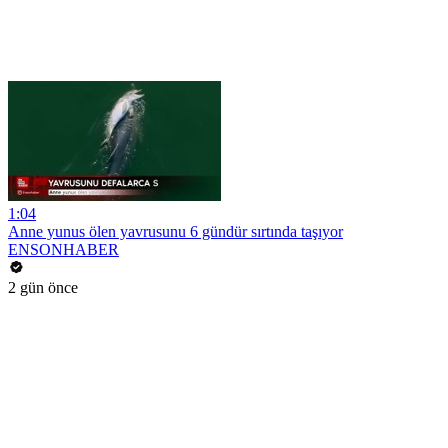
1:04
Anne yunus ölen yavrusunu 6 gündür sırtında taşıyor
ENSONHABER
2 gün önce