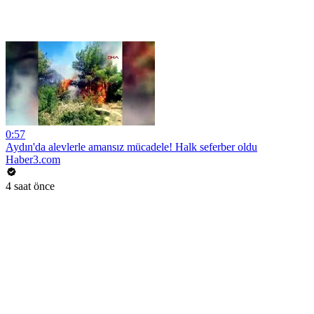
0:57
Aydın'da alevlerle amansız mücadele! Halk seferber oldu
Haber3.com
4 saat önce