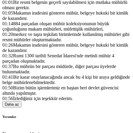
01:01
Bir resmi belgenin geçerli sayılabilmesi için mutlaka mühürlü
olması gerekir.
01:05
Makamın iradesini gösteren mühür, belgeye hukuki bir kimlik
de kazandırır.
01:14
884 parçadan oluşan mühür koleksiyonunun büyük
çoğunluğunu makam mühürleri, müfettişlik mühürleri,
01:20
merkez ve taşra teşkilatı birimlerinde kullanılmış mühürler gibi
resmi mühürler oluşturmaktadır.
01:26
Makamın iradesini gösteren mühür, belgeye hukuki bir kimlik
de kazandırır.
01:32
Rumi 1300 tarihli Senedat İdaresi'nde metinli mühür 4
parçadan oluşmaktadır.
01:37
Bu mührün bir parçası müdürde, diğer parçası üyelerde
bulunmaktadır.
01:41
Bir karar onaylanacağında ancak bu 4 kişi bir araya geldiğinde
belge mühürlenebilmektedir.
01:50
Bizim bütün işlemlerimiz en baştan beri devlet güvencisi
altında yapılmıştır.
01:56
İzlediğiniz için teşekkür ederim.
Daha az
Yorumlar