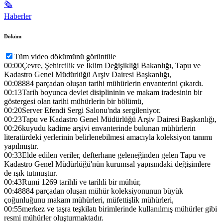
🗞
Haberler
Döküm
Tüm video dökümünü görüntüle
00:00
Çevre, Şehircilik ve İklim Değişikliği Bakanlığı, Tapu ve
Kadastro Genel Müdürlüğü Arşiv Dairesi Başkanlığı,
00:08
884 parçadan oluşan tarihi mühürlerin envanterini çıkardı.
00:13
Tarih boyunca devlet disiplininin ve makam iradesinin bir
göstergesi olan tarihi mühürlerin bir bölümü,
00:20
Server Efendi Sergi Salonu'nda sergileniyor.
00:23
Tapu ve Kadastro Genel Müdürlüğü Arşiv Dairesi Başkanlığı,
00:26
kuyudu kadime arşivi envanterinde bulunan mühürlerin
literatürdeki yerlerinin belirlenebilmesi amacıyla koleksiyon tanımı
yapılmıştır.
00:33
Elde edilen veriler, defterhane geleneğinden gelen Tapu ve
Kadastro Genel Müdürlüğü'nün kurumsal yapısındaki değişimlere
de ışık tutmuştur.
00:43
Rumi 1269 tarihli ve tarihli bir mühür,
00:48
884 parçadan oluşan mühür koleksiyonunun büyük
çoğunluğunu makam mühürleri, müfettişlik mühürleri,
00:55
merkez ve taşra teşkilatı birimlerinde kullanılmış mühürler gibi
resmi mühürler oluşturmaktadır.