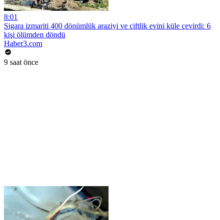
8:01
Sigara izmariti 400 dönümlük araziyi ve çiftlik evini küle çevirdi: 6
kişi ölümden döndü
Haber3.com
9 saat önce