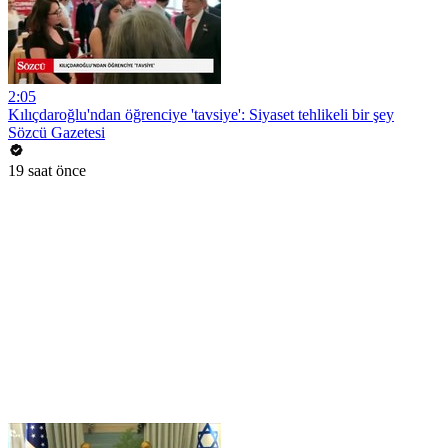
2:05
Kılıçdaroğlu'ndan öğrenciye 'tavsiye': Siyaset tehlikeli bir şey
Sözcü Gazetesi
19 saat önce