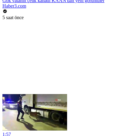
Gök vatanın çelik kanadı KAAN'dan yeni görüntüler
Haber3.com
5 saat önce
1:57