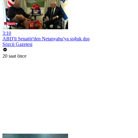
3:10
ABD'li Senatör'den Netanyahu'ya soğuk duş
Sözcü Gazetesi
20 saat önce