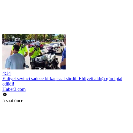
4:14
Ehliyet sevinci sadece birkaç saat sürdü: Ehliyeti aldığı gün iptal
edildi!
Haber3.com
5 saat önce