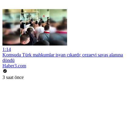
1:14
Komşuda Türk mahkumlar isyan çıkardı; cezaevi savaş alanına
döndü
Haber3.com
3 saat önce