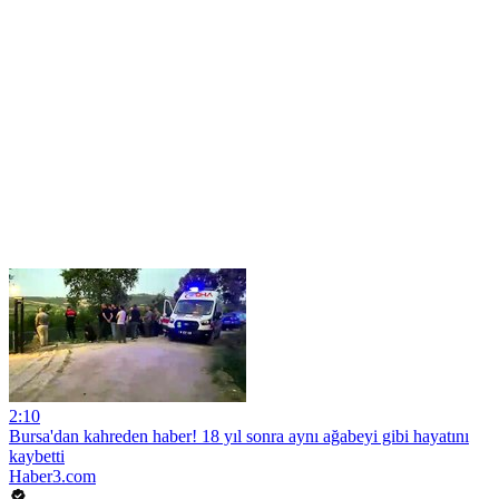
2:10
Bursa'dan kahreden haber! 18 yıl sonra aynı ağabeyi gibi hayatını
kaybetti
Haber3.com