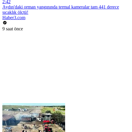
2:42
Aydın'daki orman yangınında termal kameralar tam 441 derece
sıcaklık ölçtü!
Haber3.com
9 saat önce