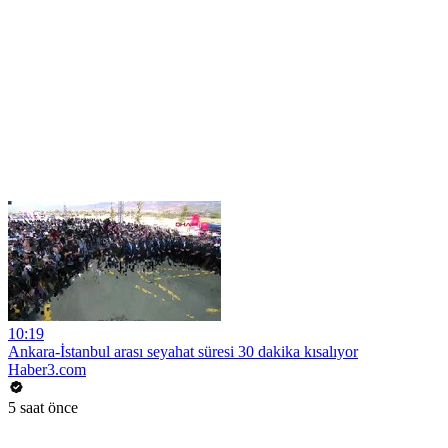
10:19
Ankara-İstanbul arası seyahat süresi 30 dakika kısalıyor
Haber3.com
5 saat önce