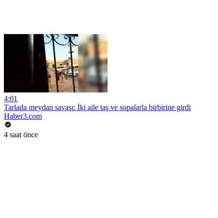
4:01
Tarlada meydan savaşı: İki aile taş ve sopalarla birbirine girdi
Haber3.com
4 saat önce