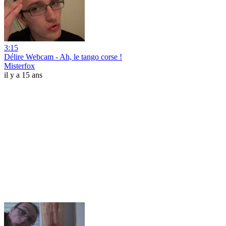
3:15
Délire Webcam - Ah, le tango corse !
Misterfox
il y a 15 ans