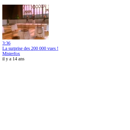
3:36
La surprise des 200 000 vues !
Misterfox
il y a 14 ans