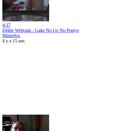
4:37
Délire Webcam - Gake No Ue No Ponyo
Misterfox
il y a 15 ans