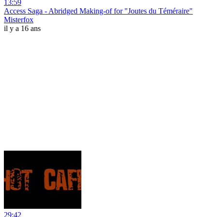
13:59
Access Saga - Abridged Making-of for "Joutes du Téméraire"
Misterfox
il y a 16 ans
29:42