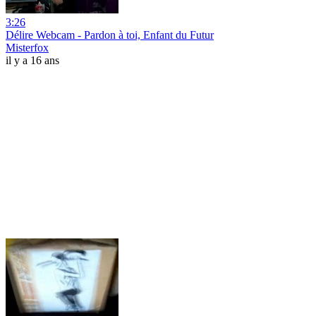
3:26
Délire Webcam - Pardon à toi, Enfant du Futur
Misterfox
il y a 16 ans