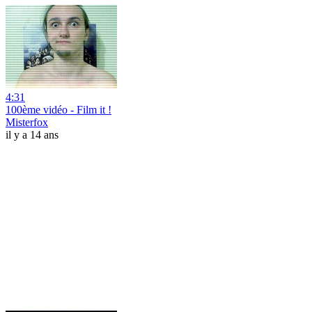
4:31
100ème vidéo - Film it !
Misterfox
il y a 14 ans