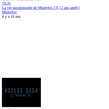
19:35
La vie passionnante de Misterfox [3] {2 ans après}
Misterfox
il y a 16 ans