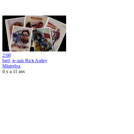
2:08
bref, je suis Rick Astley
Misterfox
il y a 11 ans