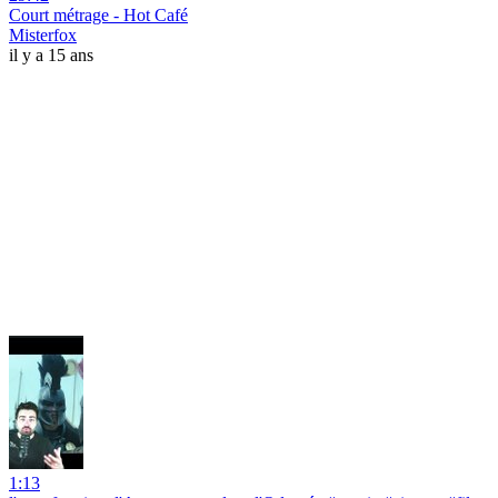
Court métrage - Hot Café
Misterfox
il y a 15 ans
1:13