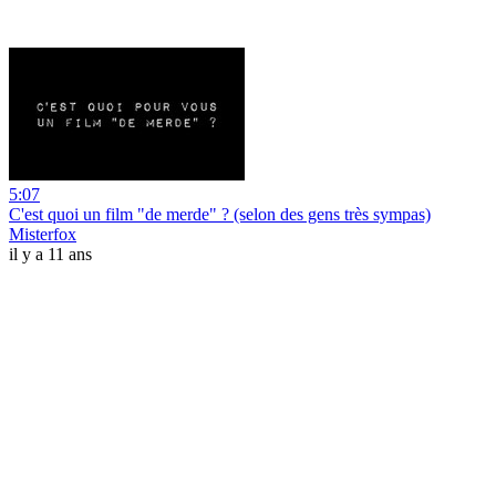
5:07
C'est quoi un film "de merde" ? (selon des gens très sympas)
Misterfox
il y a 11 ans