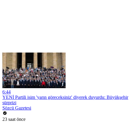
6:44
YENİ Partili isim 'yarın göreceksiniz' diyerek duyurdu: Büyükşehir
sürprizi
Sözcü Gazetesi
23 saat önce