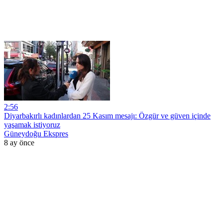
2:56
Diyarbakırlı kadınlardan 25 Kasım mesajı: Özgür ve güven içinde
yaşamak istiyoruz
Güneydoğu Ekspres
8 ay önce