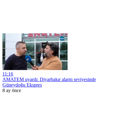
11:16
AMATEM uyardı: Diyarbakır alarm seviyesinde
Güneydoğu Ekspres
8 ay önce