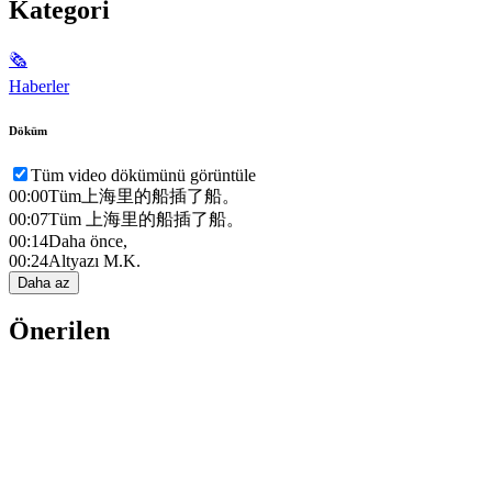
Kategori
🗞
Haberler
Döküm
Tüm video dökümünü görüntüle
00:00
Tüm上海里的船插了船。
00:07
Tüm 上海里的船插了船。
00:14
Daha önce,
00:24
Altyazı M.K.
Daha az
Önerilen