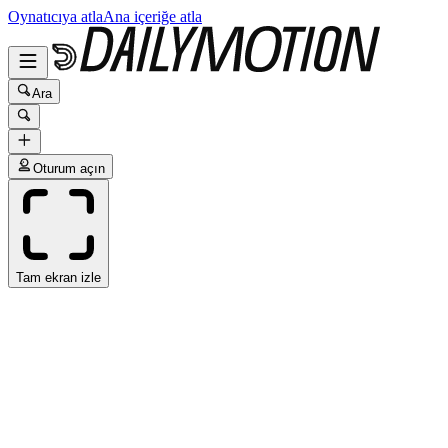
Oynatıcıya atla
Ana içeriğe atla
Ara
Oturum açın
Tam ekran izle