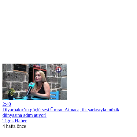
2:40
Diyarbakır’ın güçlü sesi Ümran Atmaca, ilk şarkısıyla müzik
dünyasına adım atıyor!
Tigris Haber
4 hafta önce