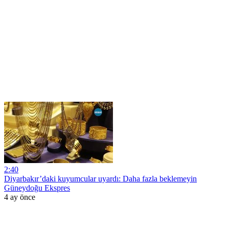
2:40
Diyarbakır’daki kuyumcular uyardı: Daha fazla beklemeyin
Güneydoğu Ekspres
4 ay önce