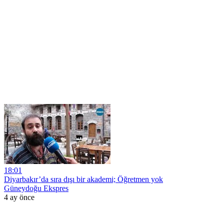
18:01
Diyarbakır’da sıra dışı bir akademi; Öğretmen yok
Güneydoğu Ekspres
4 ay önce