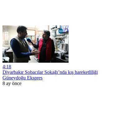
4:18
Diyarbakır Sobacılar Sokağı’nda kış hareketliliği
Güneydoğu Ekspres
8 ay önce