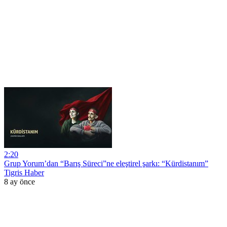
2:20
Grup Yorum’dan “Barış Süreci”ne eleştirel şarkı: “Kürdistanım”
Tigris Haber
8 ay önce