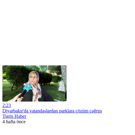
2:23
Diyarbakır'da vatandaşlardan parklara çözüm çağrısı
Tigris Haber
4 hafta önce