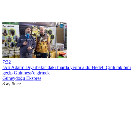
7:32
‘Arı Adam’ Diyarbakır’daki fuarda yerini aldı: Hedefi Çinli rakibini
geçip Guinness’e girmek
Güneydoğu Ekspres
8 ay önce