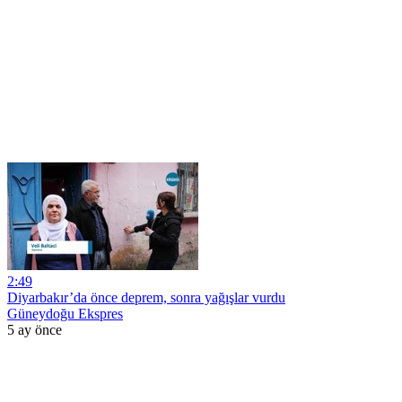
2:49
Diyarbakır’da önce deprem, sonra yağışlar vurdu
Güneydoğu Ekspres
5 ay önce