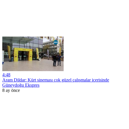
4:48
Aram Dildar: Kürt sineması çok güzel çalışmalar içerisinde
Güneydoğu Ekspres
8 ay önce