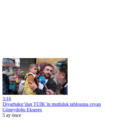
3:16
Diyarbakır’dan TÜİK’in mutluluk tablosuna cevap
Güneydoğu Ekspres
5 ay önce