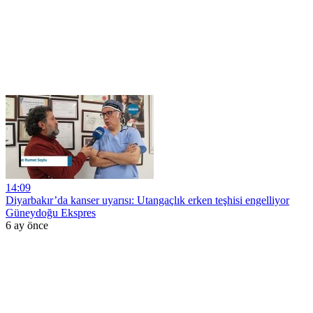
14:09
Diyarbakır’da kanser uyarısı: Utangaçlık erken teşhisi engelliyor
Güneydoğu Ekspres
6 ay önce