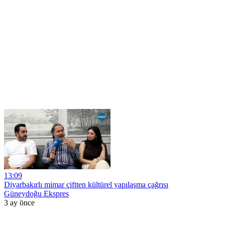
13:09
Diyarbakırlı mimar çiftten kültürel yapılaşma çağrısı
Güneydoğu Ekspres
3 ay önce