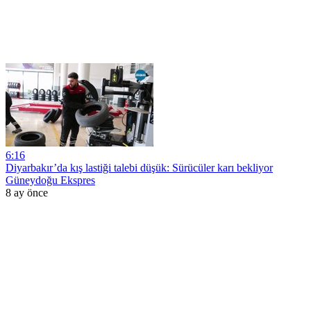
6:16
Diyarbakır’da kış lastiği talebi düşük: Sürücüler karı bekliyor
Güneydoğu Ekspres
8 ay önce