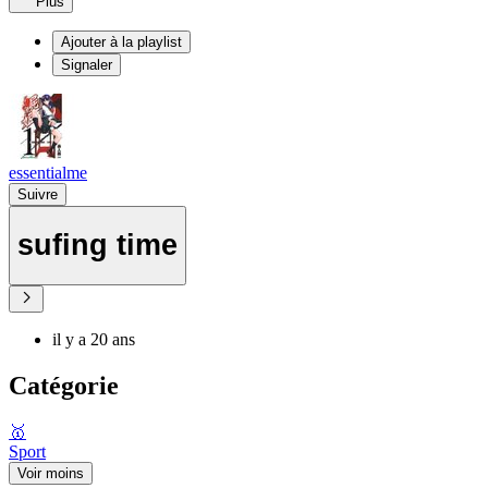
Plus
Ajouter à la playlist
Signaler
essentialme
Suivre
sufing time
il y a 20 ans
Catégorie
🥇
Sport
Voir moins