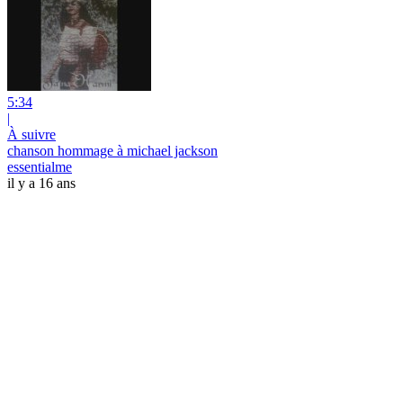
5:34
|
À suivre
chanson hommage à michael jackson
essentialme
il y a 16 ans