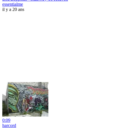
essentialme
il y a 20 ans
0:09
harcord