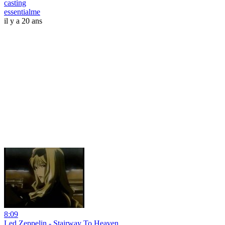
casting
essentialme
il y a 20 ans
8:09
Led Zeppelin - Stairway To Heaven