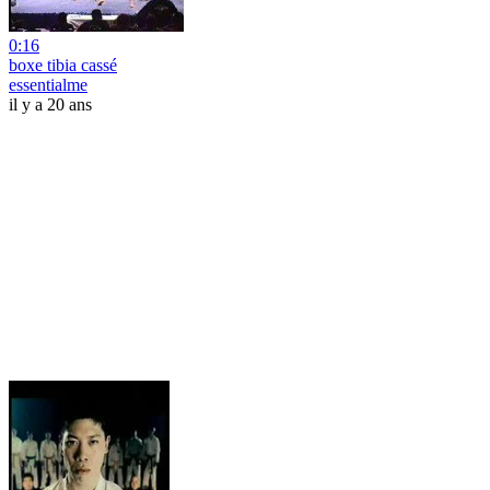
0:16
boxe tibia cassé
essentialme
il y a 20 ans