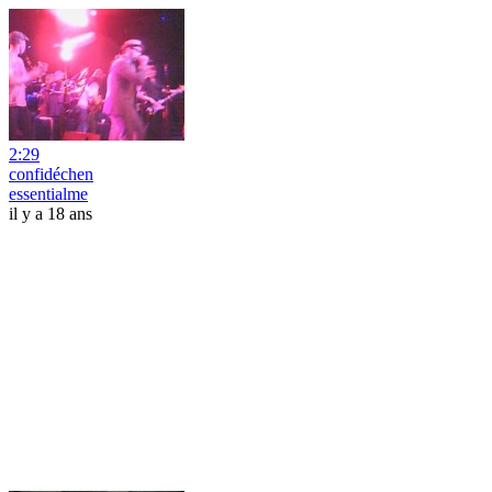
2:29
confidéchen
essentialme
il y a 18 ans