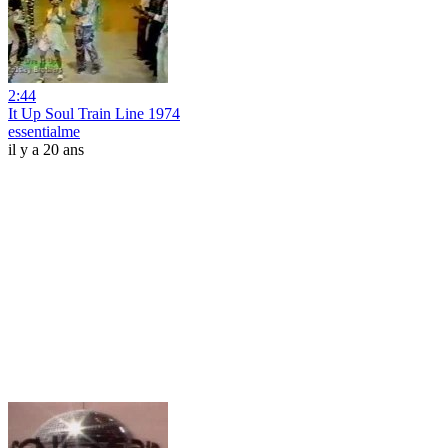
2:44
It Up Soul Train Line 1974
essentialme
il y a 20 ans