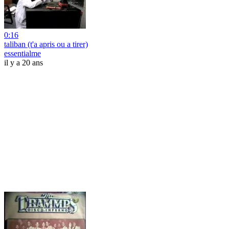
0:16
taliban (t'a apris ou a tirer)
essentialme
il y a 20 ans