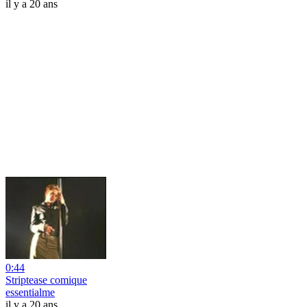
il y a 20 ans
0:44
Striptease comique
essentialme
il y a 20 ans