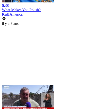
6:38
What Makes You Polish?
Kult America
il y a 7 ans