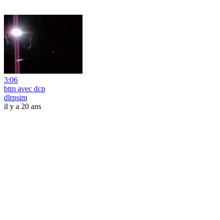
3:06
btm avec dcp
dlrpsim
il y a 20 ans