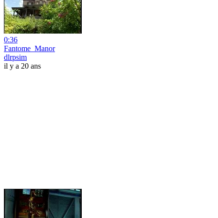
0:36
Fantome_Manor
dlrpsim
il y a 20 ans