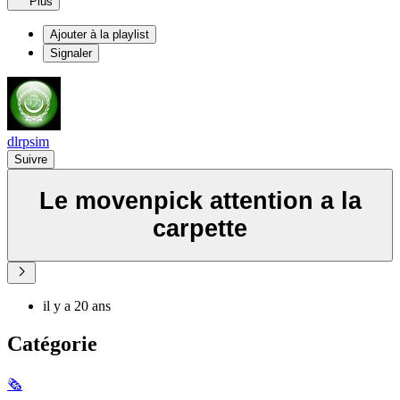
Plus
Ajouter à la playlist
Signaler
dlrpsim
Suivre
Le movenpick attention a la
carpette
il y a 20 ans
Catégorie
🗞