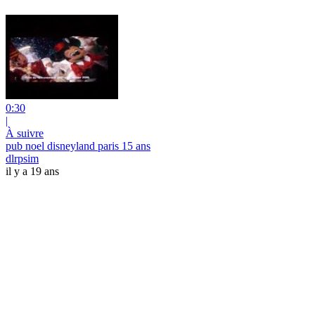
0:30
|
À suivre
pub noel disneyland paris 15 ans
dlrpsim
il y a 19 ans