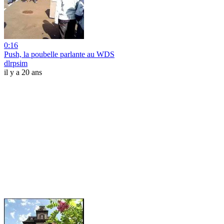
0:16
Push, la poubelle parlante au WDS
dlrpsim
il y a 20 ans