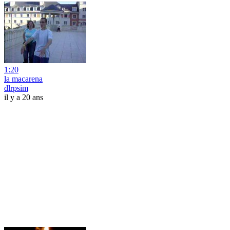
1:20
la macarena
dlrpsim
il y a 20 ans