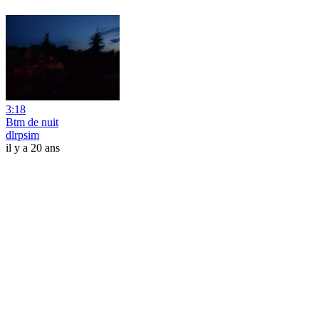
3:18
Btm de nuit
dlrpsim
il y a 20 ans