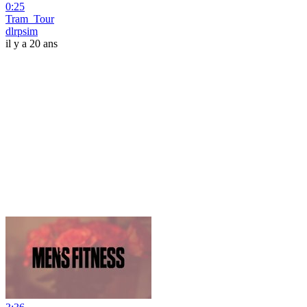
0:25
Tram_Tour
dlrpsim
il y a 20 ans