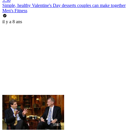
3:36
Simple, healthy Valentine's Day desserts couples can make together
Men's Fitness
il y a 8 ans