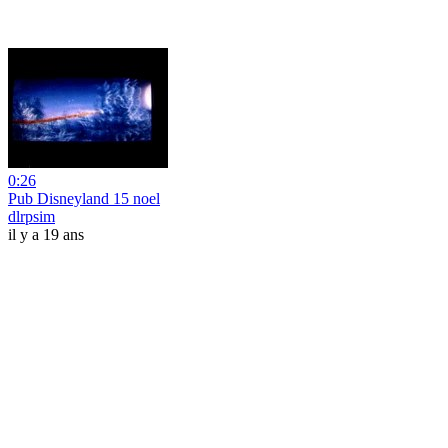
0:26
Pub Disneyland 15 noel
dlrpsim
il y a 19 ans