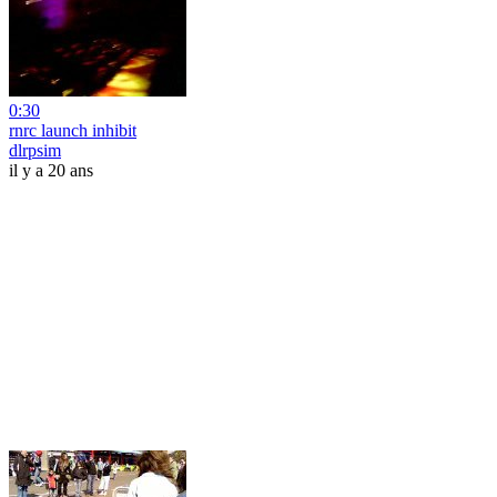
0:30
rnrc launch inhibit
dlrpsim
il y a 20 ans