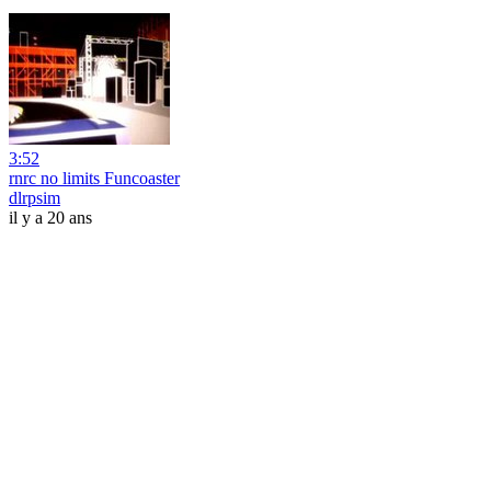
3:52
rnrc no limits Funcoaster
dlrpsim
il y a 20 ans