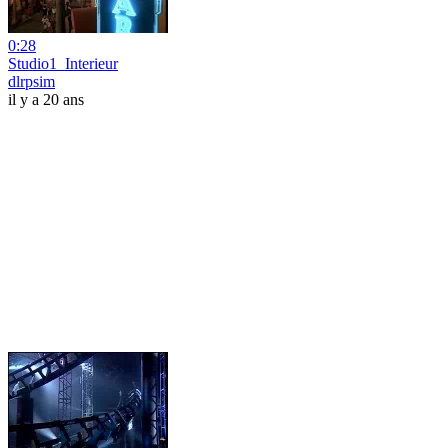
0:28
Studio1_Interieur
dlrpsim
il y a 20 ans