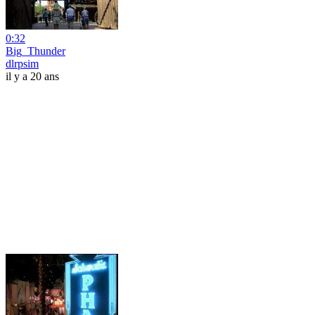
0:32
Big_Thunder
dlrpsim
il y a 20 ans