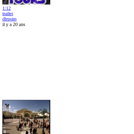
1:12
trailer
dlrpsim
il y a 20 ans