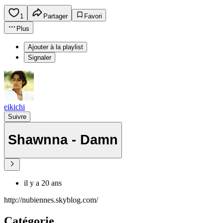
1
Partager
Favori
Plus
Ajouter à la playlist
Signaler
eikichi
Suivre
Shawnna - Damn
il y a 20 ans
http://nubiennes.skyblog.com/
Catégorie