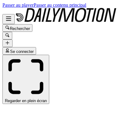
Passer au player
Passer au contenu principal
Rechercher
Se connecter
Regarder en plein écran