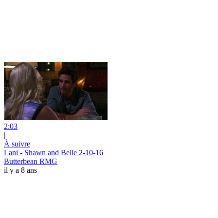
2:03
|
À suivre
Lani - Shawn and Belle 2-10-16
Butterbean RMG
il y a 8 ans