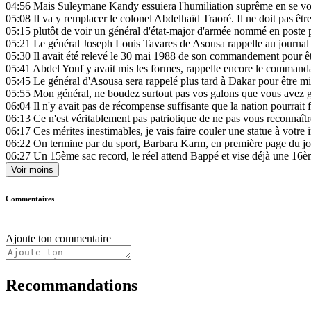
04:56
Mais Suleymane Kandy essuiera l'humiliation suprême en se voyan
05:08
Il va y remplacer le colonel Abdelhaïd Traoré. Il ne doit pas êtr
05:15
plutôt de voir un général d'état-major d'armée nommé en poste 
05:21
Le général Joseph Louis Tavares de Asousa rappelle au journal q
05:30
Il avait été relevé le 30 mai 1988 de son commandement pour 
05:41
Abdel Youf y avait mis les formes, rappelle encore le commanda
05:45
Le général d'Asousa sera rappelé plus tard à Dakar pour être mis 
05:55
Mon général, ne boudez surtout pas vos galons que vous avez gagn
06:04
Il n'y avait pas de récompense suffisante que la nation pourrai
06:13
Ce n'est véritablement pas patriotique de ne pas vous reconnaîtr
06:17
Ces mérites inestimables, je vais faire couler une statue à votre
06:22
On termine par du sport, Barbara Karm, en première page du jo
06:27
Un 15ème sac record, le réel attend Bappé et vise déjà une 16èm
Voir moins
Commentaires
Ajoute ton commentaire
Recommandations