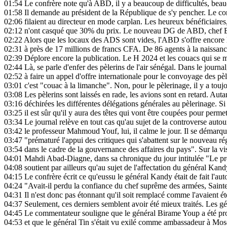
01:54
Le confrère note qu'à ABD, il y a beaucoup de difficultés, bea
01:58
Il demande au président de la République de s'y pencher. Le conf
02:06
filaient au directeur en mode carplan. Les heureux bénéficiaires,
02:12
n'ont casqué que 30% du prix. Le nouveau DG de ABD, chef Bamba
02:22
Alors que les locaux des ADS sont vides, l'ABD s'offre encore 
02:31
à près de 17 millions de francs CFA. De 86 agents à la naissanc
02:39
Déplore encore la publication. Le H 2024 et les couacs qui se mu
02:44
Là, se parle d'enfer des pèlerins de l'air sénégal. Dans le journa
02:52
à faire un appel d'offre internationale pour le convoyage des pè
03:01
c'est "couac à la limanche". Non, pour le pèlerinage, il y a tou
03:08
Les pèlerins sont laissés en rade, les avions sont en retard. Auta
03:16
déchirées les différentes délégations générales au pèlerinage. Si 
03:25
il est sûr qu'il y aura des têtes qui vont être coupées pour perm
03:34
Le journal relève en tout cas qu'au sujet de la controverse aut
03:42
le professeur Mahmoud Youf, lui, il calme le jour. Il se démarque
03:47
"prématuré l'appui des critiques qui s'abattent sur le nouveau 
03:54
dans le cadre de la gouvernance des affaires du pays". Sur la vi
04:01
Mahdi Abad-Diagne, dans sa chronique du jour intitulée "Le pr
04:08
soutient par ailleurs qu'au sujet de l'affectation du général Kan
04:15
Le confrère écrit ce qu'eussu le général Kandy était de fait l'auto
04:24
"Avait-il perdu la confiance du chef suprême des armées, Sain
04:31
Il n'est donc pas étonnant qu'il soit remplacé comme l'avaient ét
04:37
Seulement, ces derniers semblent avoir été mieux traités. Les g
04:45
Le commentateur souligne que le général Birame Youp a été prom
04:53
et que le général Tin s'était vu exilé comme ambassadeur à Mos