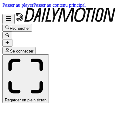
Passer au player
Passer au contenu principal
Rechercher
Se connecter
Regarder en plein écran