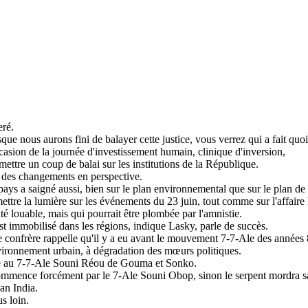
eré.
ue nous aurons fini de balayer cette justice, vous verrez qui a fait quoi
sion de la journée d'investissement humain, clinique d'inversion,
ttre un coup de balai sur les institutions de la République.
i des changements en perspective.
ays a saigné aussi, bien sur le plan environnemental que sur le plan de
ttre la lumière sur les événements du 23 juin, tout comme sur l'affaire
 louable, mais qui pourrait être plombée par l'amnistie.
t immobilisé dans les régions, indique Lasky, parle de succès.
confrère rappelle qu'il y a eu avant le mouvement 7-7-Ale des années 
environnement urbain, à dégradation des mœurs politiques.
e au 7-7-Ale Souni Réou de Gouma et Sonko.
ommence forcément par le 7-Ale Souni Obop, sinon le serpent mordra 
ean India.
us loin.