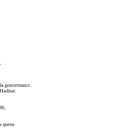
.
 la gouvernance.
 Hadisar.
80,
sa queue