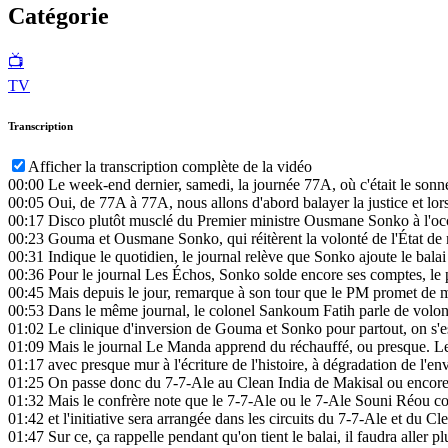
Catégorie
📺
TV
Transcription
Afficher la transcription complète de la vidéo
00:00
Le week-end dernier, samedi, la journée 77A, où c'était le sonn
00:05
Oui, de 77A à 77A, nous allons d'abord balayer la justice et lorsq
00:17
Disco plutôt musclé du Premier ministre Ousmane Sonko à l'occa
00:23
Gouma et Ousmane Sonko, qui réitèrent la volonté de l'État de me
00:31
Indique le quotidien, le journal relève que Sonko ajoute le bala
00:36
Pour le journal Les Échos, Sonko solde encore ses comptes, le p
00:45
Mais depuis le jour, remarque à son tour que le PM promet de me
00:53
Dans le même journal, le colonel Sankoum Fatih parle de volonté
01:02
Le clinique d'inversion de Gouma et Sonko pour partout, on s'es
01:09
Mais le journal Le Manda apprend du réchauffé, ou presque. Le 
01:17
avec presque mur à l'écriture de l'histoire, à dégradation de l'
01:25
On passe donc du 7-7-Ale au Clean India de Makisal ou encor
01:32
Mais le confrère note que le 7-7-Ale ou le 7-Ale Souni Réou c
01:42
et l'initiative sera arrangée dans les circuits du 7-7-Ale et du Cl
01:47
Sur ce, ça rappelle pendant qu'on tient le balai, il faudra aller pl