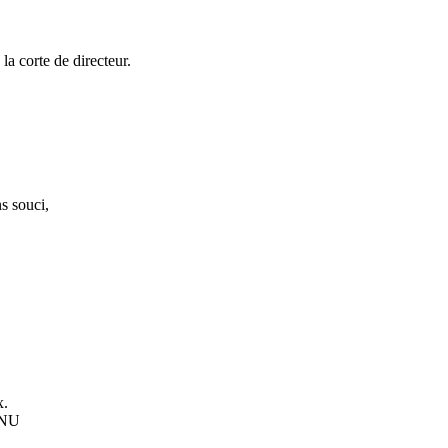
a corte de directeur.
ns souci,
x.
'ONU