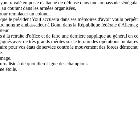
t ravalé en poste d'attaché de défense dans une ambassade sénégalaise d
e au courant dans les armées organisées,
pour remplacer un colonel.
ue le président Youf accusera dans ses mémoires d'avoir voulu perpétre
être nommé ambassadeur à Bonn dans la République fédérale d'Allemag
teur.
à la retraite d'office et de faire une dernière supplique au général en c
és avec de très grands mérites sur le terrain des opérations militaires
t faire pour vos états de service contre le mouvement des forces démocr
e.
 image.
urnaliste à de quotidien Ligue des champions.
e étoile.