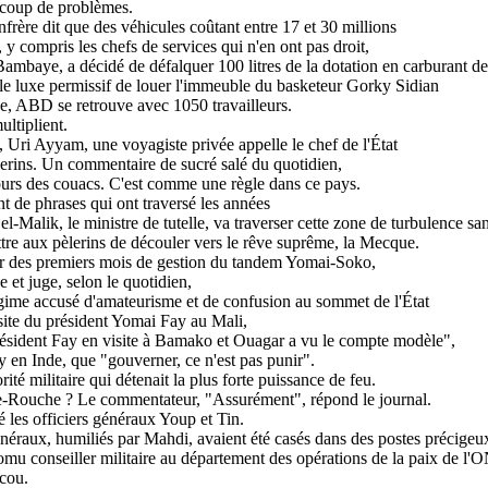
ucoup de problèmes.
rère dit que des véhicules coûtant entre 17 et 30 millions
 y compris les chefs de services qui n'en ont pas droit,
ye, a décidé de défalquer 100 litres de la dotation en carburant de l
le luxe permissif de louer l'immeuble du basketeur Gorky Sidian
e, ABD se retrouve avec 1050 travailleurs.
ltiplient.
l, Uri Ayyam, une voyagiste privée appelle le chef de l'État
lerins. Un commentaire de sucré salé du quotidien,
jours des couacs. C'est comme une règle dans ce pays.
nt de phrases qui ont traversé les années
el-Malik, le ministre de tutelle, va traverser cette zone de turbulence sa
ettre aux pèlerins de découler vers le rêve suprême, la Mecque.
our des premiers mois de gestion du tandem Yomai-Soko,
 et juge, selon le quotidien,
régime accusé d'amateurisme et de confusion au sommet de l'État
site du président Yomai Fay au Mali,
ésident Fay en visite à Bamako et Ouagar a vu le compte modèle",
dy en Inde, que "gouverner, ce n'est pas punir".
rité militaire qui détenait la plus forte puissance de feu.
te-Rouche ? Le commentateur, "Assurément", répond le journal.
é les officiers généraux Youp et Tin.
énéraux, humiliés par Mahdi, avaient été casés dans des postes précigeu
u conseiller militaire au département des opérations de la paix de l
cou.