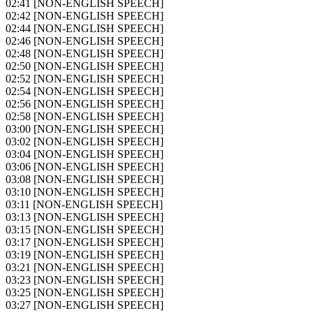
02:41
[NON-ENGLISH SPEECH]
02:42
[NON-ENGLISH SPEECH]
02:44
[NON-ENGLISH SPEECH]
02:46
[NON-ENGLISH SPEECH]
02:48
[NON-ENGLISH SPEECH]
02:50
[NON-ENGLISH SPEECH]
02:52
[NON-ENGLISH SPEECH]
02:54
[NON-ENGLISH SPEECH]
02:56
[NON-ENGLISH SPEECH]
02:58
[NON-ENGLISH SPEECH]
03:00
[NON-ENGLISH SPEECH]
03:02
[NON-ENGLISH SPEECH]
03:04
[NON-ENGLISH SPEECH]
03:06
[NON-ENGLISH SPEECH]
03:08
[NON-ENGLISH SPEECH]
03:10
[NON-ENGLISH SPEECH]
03:11
[NON-ENGLISH SPEECH]
03:13
[NON-ENGLISH SPEECH]
03:15
[NON-ENGLISH SPEECH]
03:17
[NON-ENGLISH SPEECH]
03:19
[NON-ENGLISH SPEECH]
03:21
[NON-ENGLISH SPEECH]
03:23
[NON-ENGLISH SPEECH]
03:25
[NON-ENGLISH SPEECH]
03:27
[NON-ENGLISH SPEECH]