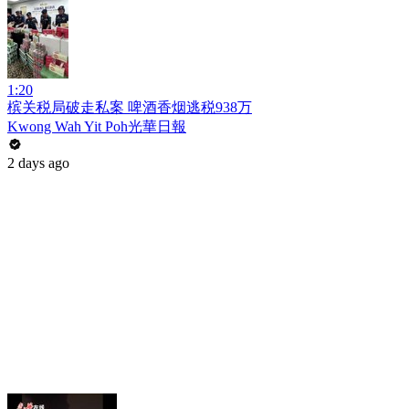
1:20
槟关税局破走私案 啤酒香烟逃税938万
Kwong Wah Yit Poh光華日報
2 days ago