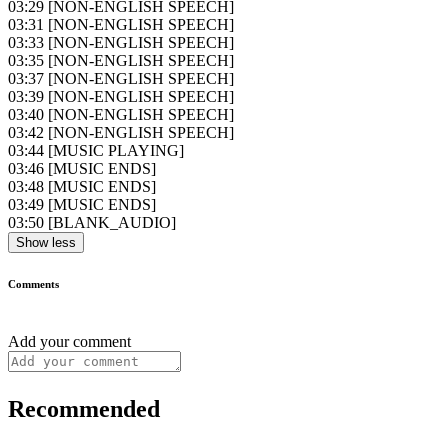
03:29
[NON-ENGLISH SPEECH]
03:31
[NON-ENGLISH SPEECH]
03:33
[NON-ENGLISH SPEECH]
03:35
[NON-ENGLISH SPEECH]
03:37
[NON-ENGLISH SPEECH]
03:39
[NON-ENGLISH SPEECH]
03:40
[NON-ENGLISH SPEECH]
03:42
[NON-ENGLISH SPEECH]
03:44
[MUSIC PLAYING]
03:46
[MUSIC ENDS]
03:48
[MUSIC ENDS]
03:49
[MUSIC ENDS]
03:50
[BLANK_AUDIO]
Show less
Comments
Add your comment
Recommended