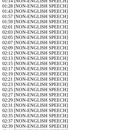
01:14
[NON-ENGLISH SPEECH]
01:28
[NON-ENGLISH SPEECH]
01:43
[NON-ENGLISH SPEECH]
01:57
[NON-ENGLISH SPEECH]
01:59
[NON-ENGLISH SPEECH]
02:01
[NON-ENGLISH SPEECH]
02:03
[NON-ENGLISH SPEECH]
02:05
[NON-ENGLISH SPEECH]
02:07
[NON-ENGLISH SPEECH]
02:09
[NON-ENGLISH SPEECH]
02:12
[NON-ENGLISH SPEECH]
02:13
[NON-ENGLISH SPEECH]
02:15
[NON-ENGLISH SPEECH]
02:17
[NON-ENGLISH SPEECH]
02:19
[NON-ENGLISH SPEECH]
02:21
[NON-ENGLISH SPEECH]
02:23
[NON-ENGLISH SPEECH]
02:25
[NON-ENGLISH SPEECH]
02:27
[NON-ENGLISH SPEECH]
02:29
[NON-ENGLISH SPEECH]
02:31
[NON-ENGLISH SPEECH]
02:33
[NON-ENGLISH SPEECH]
02:35
[NON-ENGLISH SPEECH]
02:37
[NON-ENGLISH SPEECH]
02:39
[NON-ENGLISH SPEECH]