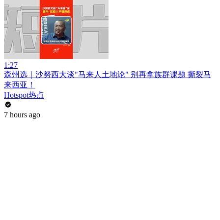
1:27
森州选｜沙努西大谈"马来人土地论" 别再拿族群课题 撕裂马
来西亚！
Hotspot热点
7 hours ago