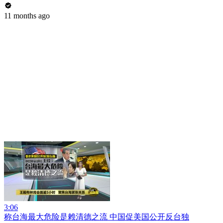
11 months ago
3:06
称台海最大危险是赖清德之流 中国促美国公开反台独