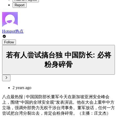
Report
Hotspot热点
Follow
若有人尝试搞台独 中国防长: 必将
粉身碎骨
2 years ago
八点最热报 | 中国国防部长董军今天在新加坡亚洲安全峰会
上，围绕“中国的全球安全观”发表演说。他在大会上重申中方
立场，强调外部势力无权干涉台湾事务。董军放话，任何一方
尝试把台湾分裂出去，肯定会粉身碎骨。（主播：庄文杰）