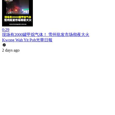
0:29
现场有2000罐甲烷气体！ 雪州批发市场彻夜大火
Kwong Wah Yit Poh光華日報
2 days ago