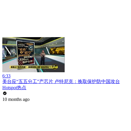
6:33
美台应“五五分工”产芯片 卢特尼克：换取保护防中国攻台
Hotspot热点
10 months ago