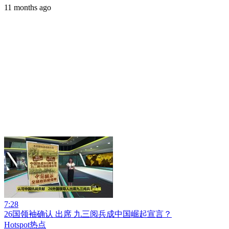
11 months ago
7:28
26国领袖确认 出席 九三阅兵成中国崛起宣言？
Hotspot热点