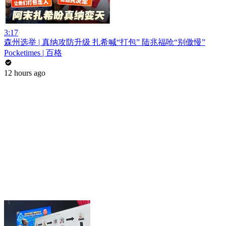
3:17
森州选举 | 真纳攻防升级 扎希喊“打包” 陆兆福呛“别傲慢”
Pocketimes | 百格
12 hours ago