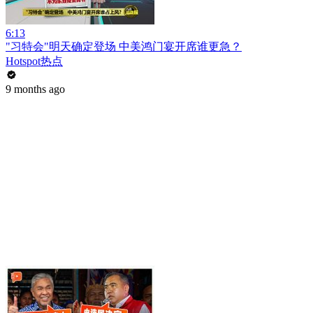
6:13
"习特会"明天确定登场 中美鸿门宴开席谁更急？
Hotspot热点
9 months ago