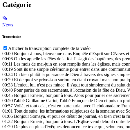
Catégorie
🗞
News
Transcription
Afficher la transcription complète de la vidéo
00:00
Bonjour à tous, bienvenue dans Enquête d'Esprit sur CNews et
00:06
On les appelle les fêtes de la foi. Il s'agit des baptêmes, des p
00:11
Les mois de mai-juin en sont remplis dans les églises, mais conn
00:19
Sont-ils une simple cérémonie pour entrer dans une communauté, 
00:24
Ou bien plutôt la puissance de Dieu à travers des signes simples
00:29
Et de quoi se prive-t-on surtout en étant croyant mais non prati
00:33
L'enjeu, lui, n'est pas mince. Il s'agit tout simplement du salut 
00:40
Pour parler de ces sacrements, à l'occasion de la fête de Dieu, 
00:45
Bonjour Emeric, bonjour à tous. Alors pour parler des sacremen
00:50
l'abbé Guillaume Cariot, l'abbé François de Dieu et puis un prof 
00:57
Voilà, et tout cela, c'est en partenariat avec l'hebdomadaire Fra
01:01
Tout de suite, les informations religieuses de la semaine avec 
01:06
Bonjour Somaya, et pour ce début de journal, eh bien c'est la fi
01:22
Bonjour Emeric, bonjour à tous. L'Eglise vend debout contre le p
01:29
De plus en plus d'évêques dénoncent ce texte qui, selon eux, ouv