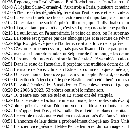
01:36
Reportage en Ile-de-France, Eloi Rochebrune et Jean-Laurent C
01:40
À l'église Saint-Germain-L'Auxerrois à Paris, plusieurs centaine
01:50
à l'heure où les députés légifèrent sur l'euthanasie et le suicide as
01:56
La vie c'est quelque chose d'extrêmement important, c'est un don
02:02
On est dans une société qui s'uniformise, qui s'individualise dan
02:10
Et ça, en tant que chrétien, c'est vrai que ça nous touche particu
02:13
La guillotine, on l'a supprimée, la peine de mort, on l'a supprim
02:22
La soirée est rythmée par des témoignages et la lecture de l'évan
02:29
Mgr Rouget, évêque de Nanterre, croit à la force de la prière.
02:33
C'est une arme nécessaire, mais pas suffisante. D'une part pour r
02:42
mais aussi pour demander au Seigneur de faire bouger les cœur
02:45
L'examen du projet de loi sur la fin de vie à l'Assemblée nationa
02:51
Dans le reste de l'actualité, il perpétue une tradition datant de 1
02:58
Le maire de Nice, Christian Estrosi, a comme chaque année appe
03:03
Une cérémonie dénoncée par Jean-Christophe Piccard, conseiller de
03:09
Direction le Nigeria, où le père Basile a enfin été libéré par ses 
03:15
Il avait été enlevé le 15 mai dernier. Des enlèvements qui gangr
03:20
De 2006 à 2023, 53 prêtres ont subi le même sort.
03:24
16 d'entre eux ont été tués et 12 autres ont été attaqués.
03:29
Dans le reste de l'actualité internationale, trois protestants éva
03:37
alors qu'ils étaient sur l'île pour venir en aide aux enfants. Le r
03:42
Ils s'appelaient Davy et Nathalie. Ils ont été tués dans une attaq
03:48
Le couple missionnaire était en mission auprès d'enfants haïtien
03:51
L'annonce de leur décès a profondément choqué aux Etats-Unis
03:54
L'ancien vice-président Mike Pence leur a rendu hommage sur l