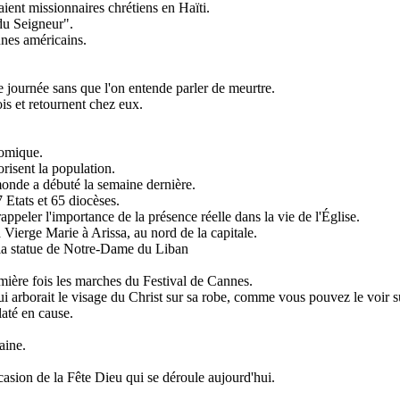
aient missionnaires chrétiens en Haïti.
du Seigneur".
unes américains.
 journée sans que l'on entende parler de meurtre.
s et retournent chez eux.
nomique.
risent la population.
monde a débuté la semaine dernière.
 Etats et 65 diocèses.
ppeler l'importance de la présence réelle dans la vie de l'Église.
Vierge Marie à Arissa, au nord de la capitale.
 la statue de Notre-Dame du Liban
mière fois les marches du Festival de Cannes.
arborait le visage du Christ sur sa robe, comme vous pouvez le voir s
claté en cause.
aine.
casion de la Fête Dieu qui se déroule aujourd'hui.