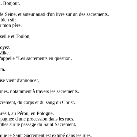
. Bonjour.
-Seine, et auteur aussi d'un livre sur un des sacrements,
bien sûr.
r mon père.
eille et Toulon,
loyez.
Mike.
s'appelle "Les sacrements en question,
ra.
ise vient d'annoncer,
unes, notamment à travers les sacrements.
Sacrement, du corps et du sang du Christ.
résil, au Pérou, en Pologne.
compagnée d'une procession dans les rues,
 filles sur le passage du Saint-Sacrement.
isque le Saint-Sacrement est exhibé dans les rues,