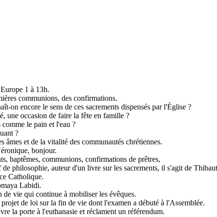
 Europe 1 à 13h.
remières communions, des confirmations.
aît-on encore le sens de ces sacrements dispensés par l'Église ?
une occasion de faire la fête en famille ?
 comme le pain et l'eau ?
quant ?
des âmes et de la vitalité des communautés chrétiennes.
Véronique, bonjour.
ts, baptêmes, communions, confirmations de prêtres,
de philosophie, auteur d'un livre sur les sacrements, il s'agit de Thibaut
nce Catholique.
Somaya Labidi.
n de vie qui continue à mobiliser les évêques.
rojet de loi sur la fin de vie dont l'examen a débuté à l'Assemblée.
re la porte à l'euthanasie et réclament un référendum.