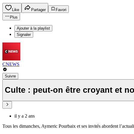
Like
Partager
Favori
Plus
Ajouter à la playlist
Signaler
CNEWS
Suivre
Culte : peut-on être croyant et n
il y a 2 ans
Tous les dimanches, Aymeric Pourbaix et ses invités abordent l’actual