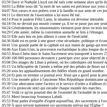
03:59
Davy et Nathalie Lloyd ont été tués cette semaine alors qu'ils ét
04:03
La Bible nous dit "la mort de ses saints est précieuse aux yeux 
04:07
Nos cœurs et nos prières vont à la famille et aux amis de ces je
04:11
Le directeur de l'association a lui aussi été tué.
04:14
Pour le pasteur Félix Lamy, la situation est devenue intenable.
04:18
On ne devrait pas mourir comme ça. Il ne se passe pas une seule
04:24
Généralement, les missionnaires viennent pour deux ou trois moi
04:29
Cette année, même la convention annuelle se fera à l'étranger.
04:33
Elle aura lieu en juin ailleurs à cause de l'insécurité.
04:36
Haïti est en proie à une grave crise sécuritaire, politique et éco
04:41
Une grande partie de la capitale est aux mains de gangs qui terro
04:46
Aux Etats-Unis, la procession eucharistique la plus longue du 
04:53
Jésus-Christ dans le Saint-Sacrement sera transporté à travers 27
05:00
100 000 personnes devraient y participer avec pour objectif de ra
05:08
Des images du Liban à présent, où les catholiques ont honoré la 
05:15
Un hélicoptère de l'armée a même jeté des pétales de fleurs sur
05:20
sous les applaudissements des fidèles réunis en grand nombre.
05:24
Et puis on termine ce journal avec Jésus qui a gravé pour la pre
05:31
Une montée grâce à l'ancienne Miss République dominicaine qui 
05:39
Une altercation entre l'actrice et le service d'ordre a d'ailleurs é
05:43
Un protocole strict qui encadre chaque montée des marches.
05:47
Voilà ce qu'on pourrait dire de l'essentiel de l'actualité de la sem
05:51
Merci beaucoup Soumaya Labidi.
05:53
Pour parler d'enquête d'esprit aujourd'hui, des sacrements à l'oc
05:59
À quoi servent justement ces sacrements prévus par l'Église ?