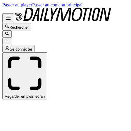
Passer au player
Passer au contenu principal
Rechercher
Se connecter
Regarder en plein écran