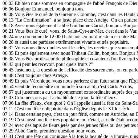
06:03
Eh bien nous sommes en compagnie de l'abbé François de Dieu
06:06
Bonjour Emmanuel, bonjour à tous.
06:08
Vous êtes le curé de la Garenne-Colombe, c'est dans les Hauts-de
06:13
"La Confirmation", à sa juste place chez Arteige. On en parlera 
06:18
Avec nous également l'abbé Guillaume Cariot, bonjour. Bonjou
06:21
Vous êtes le curé, vous, de Saint-Cyr-sur-Mer, c'est dans le Var,
06:24
une commune de 12 000 habitants en bordure de mer entre Mars
06:28
et aussi une paroisse extrêmement vivante et très populaire.
06:32
Vous nous direz quelles sont les clés, les recettes que vous emp
06:35
Et puis également avec nous Thibaut Collin, bonjour. Bonjour 
06:38
Vous êtes professeur de philosophie et co-auteur d'un livre qui 
06:43
qui peut les recevoir, pour quels fruits ?"
06:45
Justement, la question de l'efficacité des sacrements, on en parle
06:48
C'est toujours chez Arteige.
06:49
Et puis Véronique, vous nous parlerez d'un futur saint que l'Égl
06:54
vient de reconnaître un miracle à son actif, c'est Carlo Acutis,
06:57
qui justement a eu un rayonnement extraordinaire auprès des je
07:03
Commençons par l'actualité de ce jour, la fête d'Ieux.
07:06
La fête d'Ieux, c'est quoi ? On l'appelle aussi la fête du Saint-
07:11
C'est une fête obligatoire dans l'Église depuis le XIIIe siècle.
07:14
Dans certains pays, c'est un jour férié, comme en Autriche, au B
07:19
C'est aussi une fête très populaire, ou c'était, car elle était ac
07:24
avec des tapis de fleurs jetés par des jeunes filles ou des petites
07:29
Abbé Cario, première question pour vous.
07:31
C'est une fête qui conjugue à la fois la beauté de la liturgie, pu