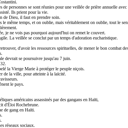
ostantini.
s de personnes se sont réunies pour une veillée de prière annuelle avec
sisté. Ils prient pour la vie.
 de Dieu, il faut en prendre soin.
s le même temps, et on oublie, mais véritablement on oublie, tout le sens
lièrement.
ée, je ne vois pas pourquoi aujourd'hui on remet le couvert.
gile. La veillée se conclut par un temps d'adoration eucharistique.
etrouver, d'avoir les ressources spirituelles, de mener le bon combat des
s.
le devrait se poursuivre jusqu'au 7 juin.
832.
lé la Vierge Marie à protéger le peuple niçois.
 la ville, pour atteinte à la laïcité.
ravisseurs.
ènent le pays.
ngéliques américains assassinés par des gangans en Haïti,
écit d'Éloi Rochebrune.
ue de gang en Haïti.
s.
.
es réseaux sociaux.