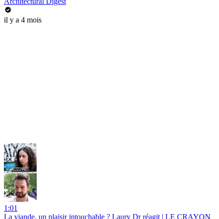
Architectural Digest
il y a 4 mois
1:01
La viande, un plaisir intouchable ? Laury Dr réagit | LE CRAYON