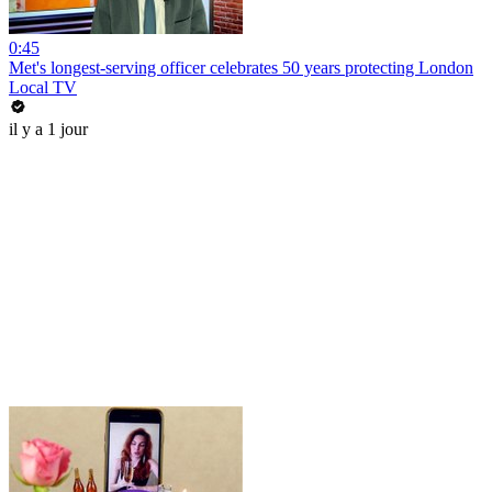
0:45
Met's longest-serving officer celebrates 50 years protecting London
Local TV
il y a 1 jour