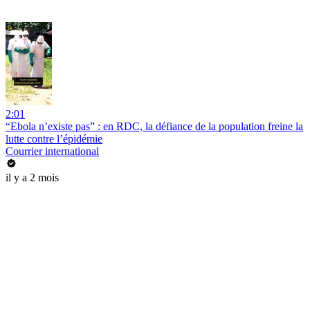
2:01
“Ebola n’existe pas” : en RDC, la défiance de la population freine la
lutte contre l’épidémie
Courrier international
il y a 2 mois