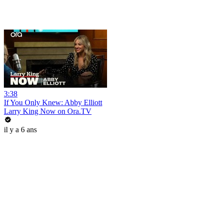
3:38
If You Only Knew: Abby Elliott
Larry King Now on Ora.TV
il y a 6 ans