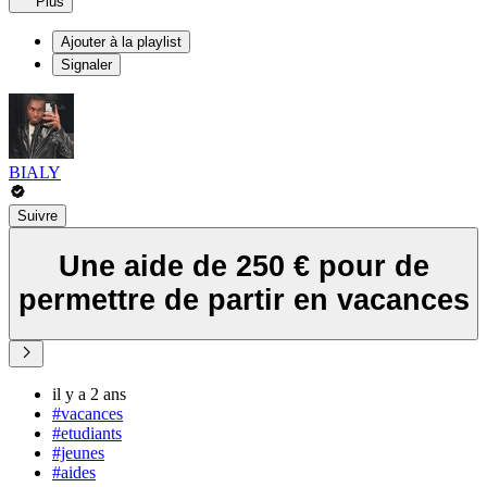
Plus
Ajouter à la playlist
Signaler
BIALY
Suivre
Une aide de 250 € pour de
permettre de partir en vacances
il y a 2 ans
#vacances
#etudiants
#jeunes
#aides