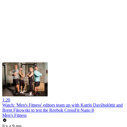
1:20
Watch: 'Men's Fitness' editors team up with Katrín Davíðsdóttir and
Brent Fikowski to test the Reebok CrossFit Nano 8
Men's Fitness
il y a 9 ans