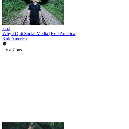
7:53
Why I Quit Social Media [Kult America]
Kult America
il y a 7 ans