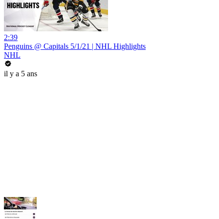
2:39
Penguins @ Capitals 5/1/21 | NHL Highlights
NHL
il y a 5 ans