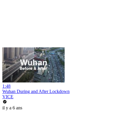
1:48
Wuhan During and After Lockdown
VICE
il y a 6 ans