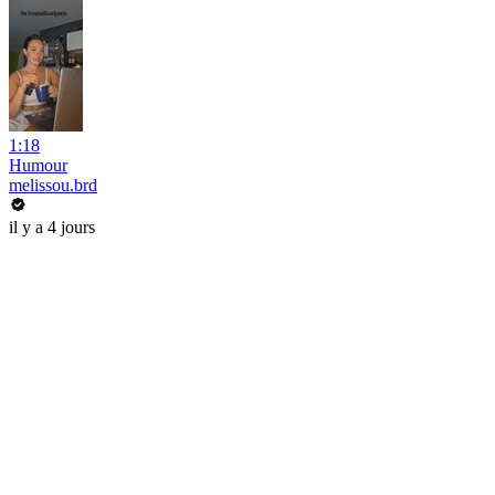
1:18
Humour
melissou.brd
il y a 4 jours