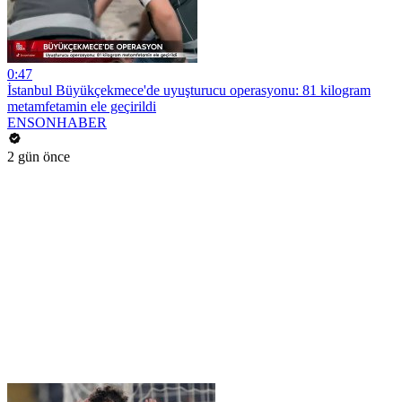
0:47
İstanbul Büyükçekmece'de uyuşturucu operasyonu: 81 kilogram
metamfetamin ele geçirildi
ENSONHABER
2 gün önce