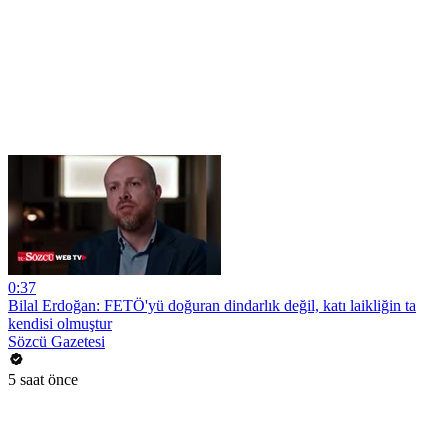
0:37
Bilal Erdoğan: FETÖ'yü doğuran dindarlık değil, katı laikliğin ta
kendisi olmuştur
Sözcü Gazetesi
5 saat önce