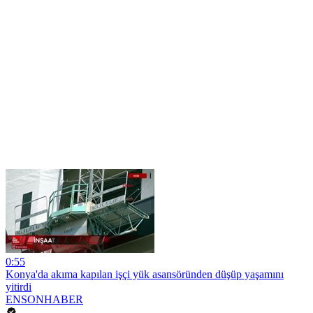
0:55
Konya'da akıma kapılan işçi yük asansöründen düşüp yaşamını
yitirdi
ENSONHABER