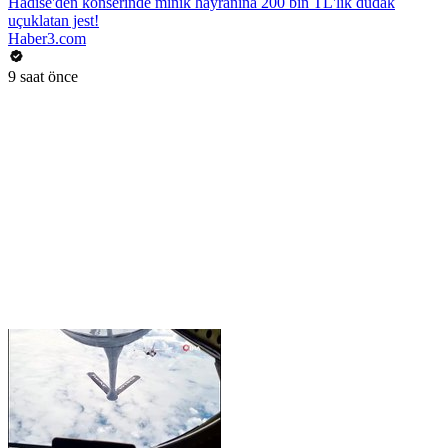
Hadise'den konserinde minik hayranına 200 bin TL'lik dudak
uçuklatan jest!
Haber3.com
9 saat önce