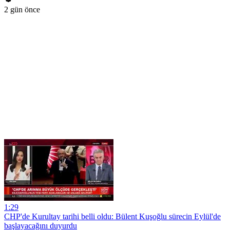
2 gün önce
1:29
CHP'de Kurultay tarihi belli oldu: Bülent Kuşoğlu sürecin Eylül'de
başlayacağını duyurdu