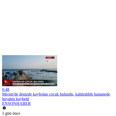
0:48
Mersin'de denizde kaybolan çocuk bulundu, kaldırıldığı hastanede
hayatını kaybetti
ENSONHABER
1 gün önce