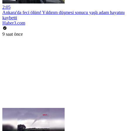
2:05
Ankara'da feci ölüm! Yıldırım düşmesi sonucu yaşlı adam hayatını
kaybetti
Haber3.com
9 saat önce