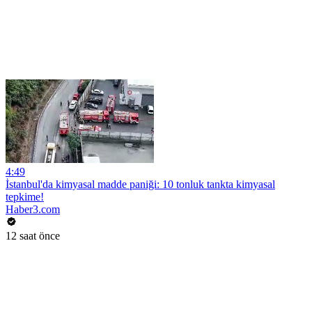
4:49
İstanbul'da kimyasal madde paniği: 10 tonluk tankta kimyasal
tepkime!
Haber3.com
12 saat önce