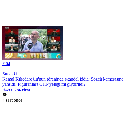
7:04
|
Sıradaki
Kemal Kılıçdaroğlu'nun töreninde skandal iddia: Sözcü kamerasına
yansıdı! Figüranlara CHP yeleği mi giydirildi?
Sözcü Gazetesi
4 saat önce