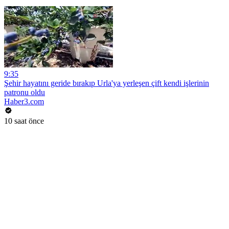
9:35
Şehir hayatını geride bırakıp Urla'ya yerleşen çift kendi işlerinin
patronu oldu
Haber3.com
10 saat önce