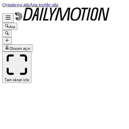
Oynatıcıya atla
Ana içeriğe atla
Ara
Oturum açın
Tam ekran izle