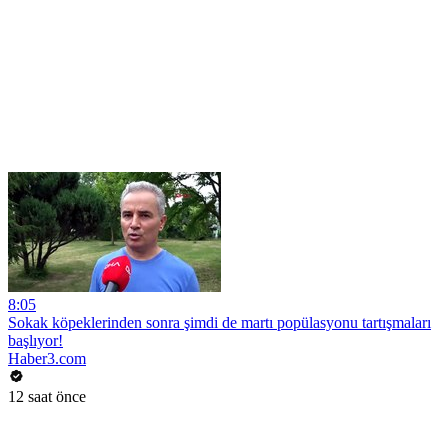
8:05
Sokak köpeklerinden sonra şimdi de martı popülasyonu tartışmaları
başlıyor!
Haber3.com
12 saat önce