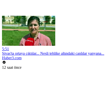
5:51
Sivas'ta ortaya çıktılar... Nesli tehlike altındaki canlılar yanyana...
Haber3.com
12 saat önce