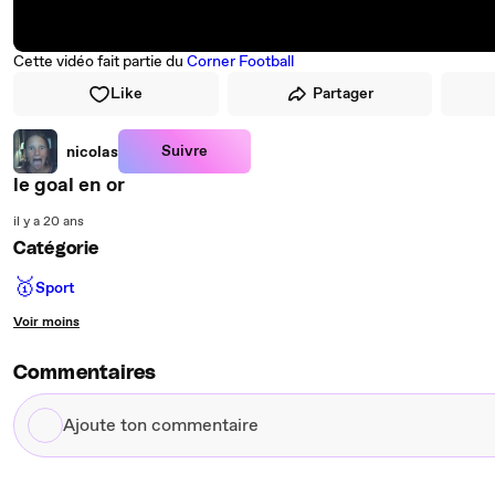
Cette vidéo fait partie du
Corner Football
Like
Partager
Suivre
nicolas
le goal en or
il y a 20 ans
Catégorie
🥇
Sport
Voir moins
Commentaires
Ajoute
ton
commentaire