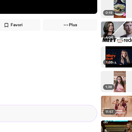
0:19
Favori
Plus
4:04
7:26
1:38
11:57