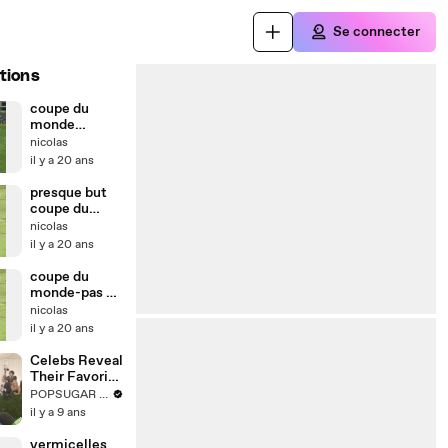
Se connecter
tions
coupe du
monde
presque but!!!
nicolas
il y a 20 ans
presque but
coupe du
monde
nicolas
il y a 20 ans
coupe du
monde-pas de
chance!!!!!
nicolas
il y a 20 ans
Celebs Reveal
Their Favorite
Outfits
POPSUGAR Fashion
Growing Up
il y a 9 ans
on the Met
Gala Red
vermicelles