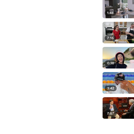
1:48
7:15
0:16
3:42
7:57