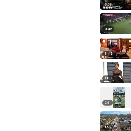
3:38
0:42
11:43
1:00
2:11
1:16