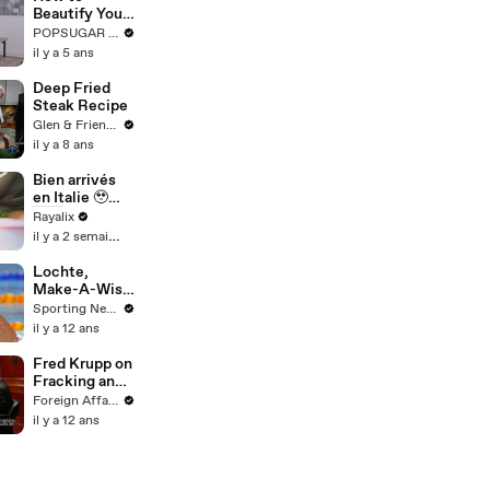
Beautify Your
Kitchen With
POPSUGAR Fashion
Simple
il y a 5 ans
Styling Tricks
Deep Fried
Steak Recipe
Glen & Friends Cooking Food
il y a 8 ans
Bien arrivés
en Italie 🥹
🇮🇹
Rayalix
il y a 2 semaines
Lochte,
Make-A-Wish
give 15-year-
Sporting News
old
il y a 12 ans
memorable
day
Fred Krupp on
Fracking and
the
Foreign Affairs
Environment
il y a 12 ans