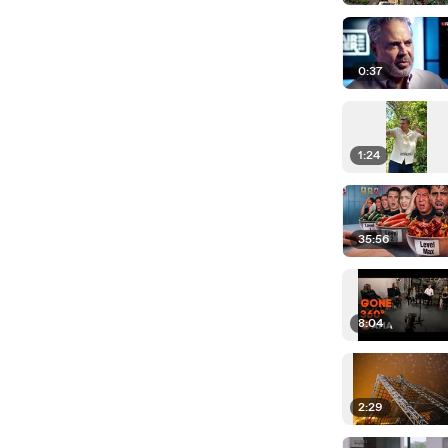
0:37
1:24
35:56
8:04
2:29