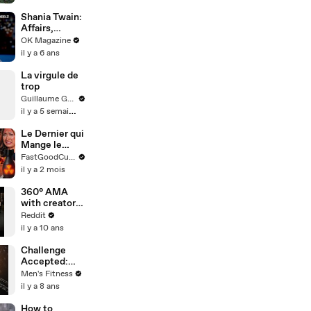
Documentary
Reveals All
Shania Twain:
Affairs,
Scandals &
OK Magazine
Fear Of Never
il y a 6 ans
Singing Again
Explored In
La virgule de
REELZ Doc:
trop
Watch
Guillaume Genou
il y a 5 semaines
Le Dernier qui
Mange le
Piment Gagne
FastGoodCuisine
10.000€ !
il y a 2 mois
360° AMA
with creators
of virtual
Reddit
reality thriller
il y a 10 ans
"GONE"
Challenge
Accepted:
Spartan Ultra
Men's Fitness
Iceland, Part 2
il y a 8 ans
How to