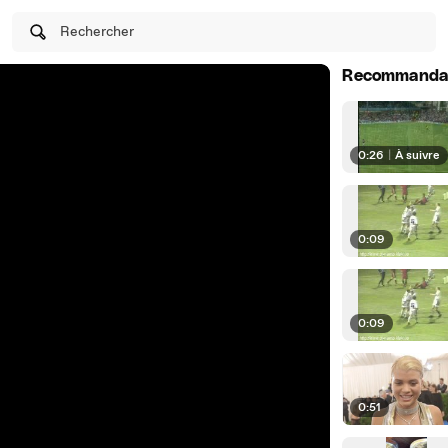
Rechercher
Recommanda
0:26
|
À suivre
0:09
0:09
0:51