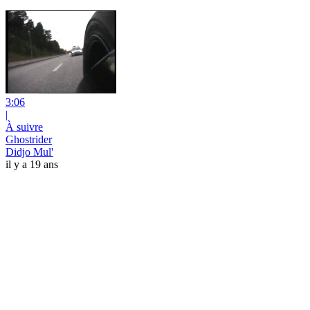
3:06
|
À suivre
Ghostrider
Didjo Mul'
il y a 19 ans