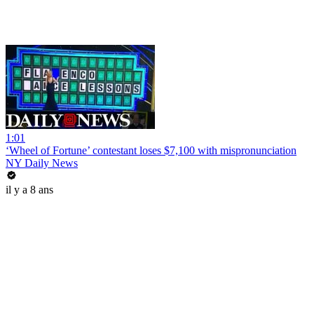
1:01
‘Wheel of Fortune’ contestant loses $7,100 with mispronunciation
NY Daily News
il y a 8 ans