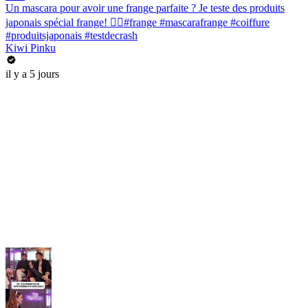
Un mascara pour avoir une frange parfaite ? Je teste des produits
japonais spécial frange! 💇‍♀️#frange #mascarafrange #coiffure
#produitsjaponais #testdecrash
Kiwi Pinku
il y a 5 jours