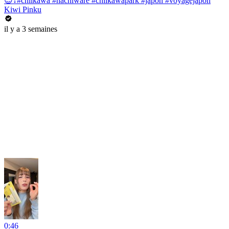
😌↕️#chiikawa #hachiware #chiikawapark #japon #voyagejapon
Kiwi Pinku
il y a 3 semaines
0:46