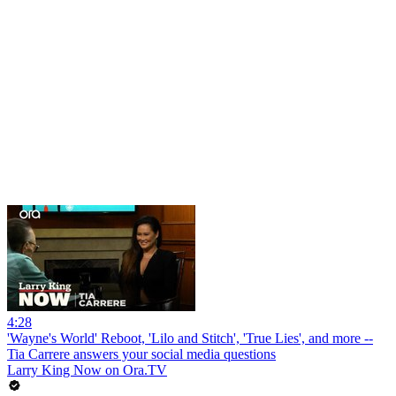
4:28
'Wayne's World' Reboot, 'Lilo and Stitch', 'True Lies', and more --
Tia Carrere answers your social media questions
Larry King Now on Ora.TV