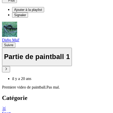
Plus
Ajouter à la playlist
Signaler
Didjo Mul'
Suivre
Partie de paintball 1
il y a 20 ans
Premiere video de paintball.Pas mal.
Catégorie
🥇