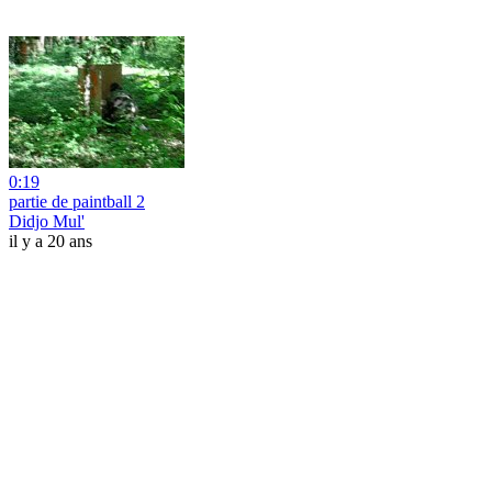
0:19
partie de paintball 2
Didjo Mul'
il y a 20 ans