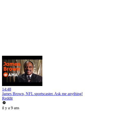
14:48
James Brown, NFL sportscaster. Ask me anything!
Reddit
il y a 9 ans