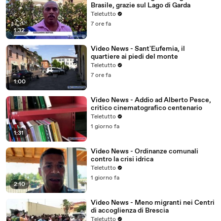
Brasile, grazie sul Lago di Garda
Teletutto
7 ore fa
1:32
Video News - Sant'Eufemia, il
quartiere ai piedi del monte
Teletutto
7 ore fa
1:00
Video News - Addio ad Alberto Pesce,
critico cinematografico centenario
Teletutto
1 giorno fa
1:31
Video News - Ordinanze comunali
contro la crisi idrica
Teletutto
1 giorno fa
2:10
Video News - Meno migranti nei Centri
di accoglienza di Brescia
Teletutto