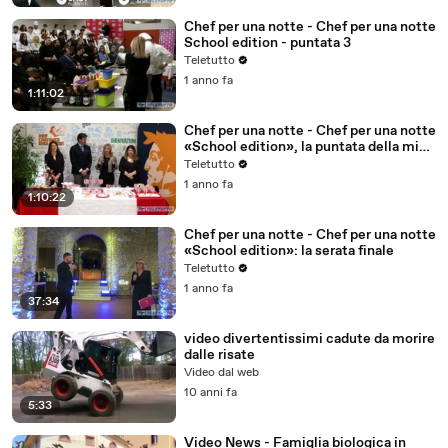
Chef per una notte - Chef per una notte
School edition - puntata 3
Teletutto
1 anno fa
1:11:02
Chef per una notte - Chef per una notte
«School edition», la puntata della mise
en place
Teletutto
1 anno fa
1:10:22
Chef per una notte - Chef per una notte
«School edition»: la serata finale
Teletutto
1 anno fa
37:34
video divertentissimi cadute da morire
dalle risate
Video dal web
10 anni fa
5:33
Video News - Famiglia biologica in