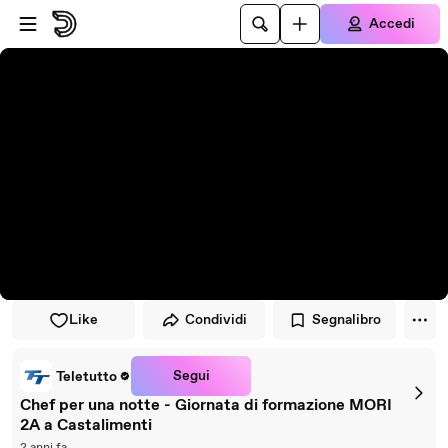
Vai al lettore
Passa al contenuto principale
Accedi
Like
Condividi
Segnalibro
Segui
Teletutto
Chef per una notte - Giornata di formazione MORI
2A a Castalimenti