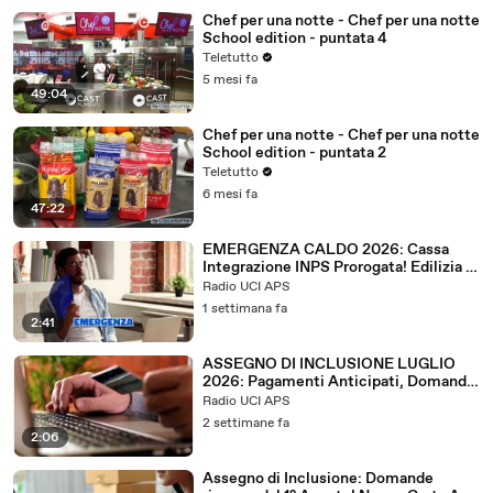
Chef per una notte - Chef per una notte
School edition - puntata 4
Teletutto
5 mesi fa
49:04
Chef per una notte - Chef per una notte
School edition - puntata 2
Teletutto
6 mesi fa
47:22
EMERGENZA CALDO 2026: Cassa
Integrazione INPS Prorogata! Edilizia e
Agricoltura
Radio UCI APS
1 settimana fa
2:41
ASSEGNO DI INCLUSIONE LUGLIO
2026: Pagamenti Anticipati, Domande
Bloccate e Rinnovi
Radio UCI APS
2 settimane fa
2:06
Assegno di Inclusione: Domande