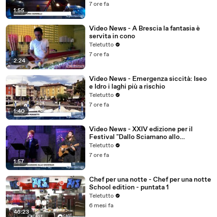
7 ore fa
1:55
Video News - A Brescia la fantasia è
servita in cono
Teletutto
7 ore fa
2:24
Video News - Emergenza siccità: Iseo
e Idro i laghi più a rischio
Teletutto
7 ore fa
1:40
Video News - XXIV edizione per il
Festival "Dallo Sciamano allo
Showman"
Teletutto
7 ore fa
1:57
Chef per una notte - Chef per una notte
School edition - puntata 1
Teletutto
6 mesi fa
46:23