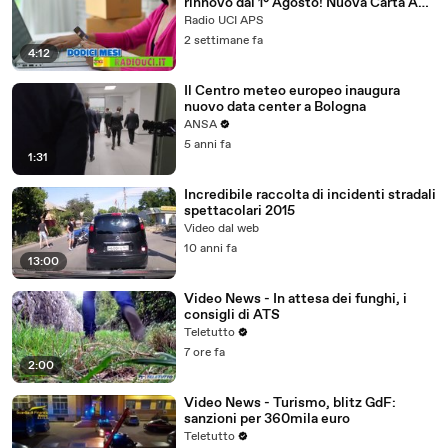
rinnovo dal 1° Agosto! Nuova Carta ADI
o Vecchia?
Radio UCI APS
2 settimane fa
4:12
Il Centro meteo europeo inaugura
nuovo data center a Bologna
ANSA
5 anni fa
1:31
Incredibile raccolta di incidenti stradali
spettacolari 2015
Video dal web
10 anni fa
13:00
Video News - In attesa dei funghi, i
consigli di ATS
Teletutto
7 ore fa
2:00
Video News - Turismo, blitz GdF:
sanzioni per 360mila euro
Teletutto