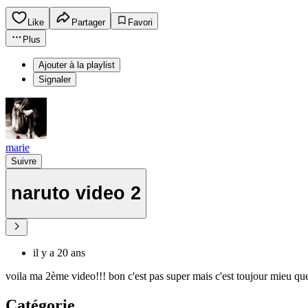
Like
Partager
Favori
Plus
Ajouter à la playlist
Signaler
marie
Suivre
naruto video 2
il y a 20 ans
voila ma 2ème video!!! bon c'est pas super mais c'est toujour mieu que 
Catégorie