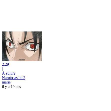
2:29
|
À suivre
Narutosasuke2
marie
il y a 19 ans