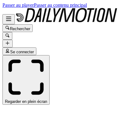
Passer au player
Passer au contenu principal
Rechercher
Se connecter
Regarder en plein écran