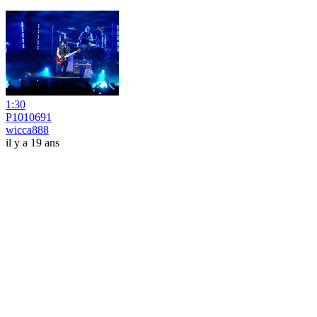
1:30
P1010691
wicca888
il y a 19 ans