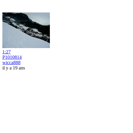
1:27
P1010814
wicca888
il y a 19 ans