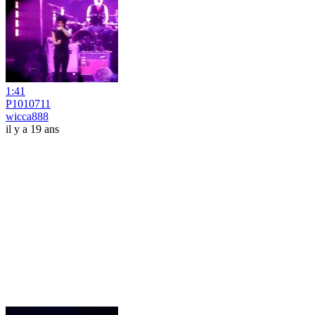
1:41
P1010711
wicca888
il y a 19 ans