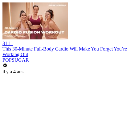
31:11
This 30-Minute Full-Body Cardio Will Make You Forget You’re
Working Out
POPSUGAR
il y a 4 ans