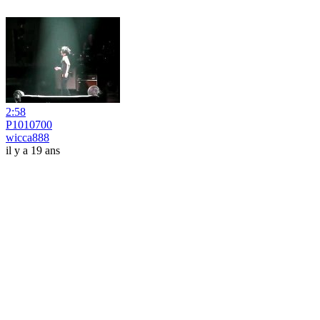
2:58
P1010700
wicca888
il y a 19 ans