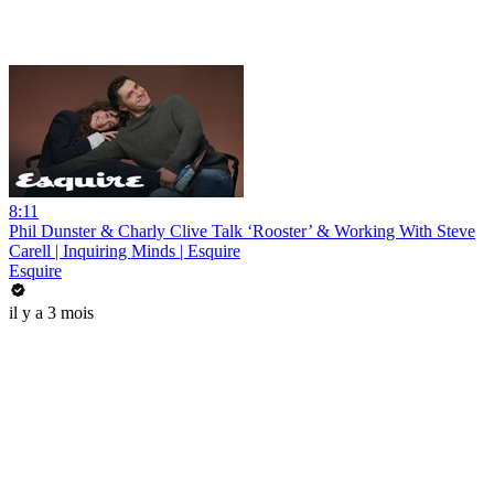
8:11
Phil Dunster & Charly Clive Talk ‘Rooster’ & Working With Steve
Carell | Inquiring Minds | Esquire
Esquire
il y a 3 mois