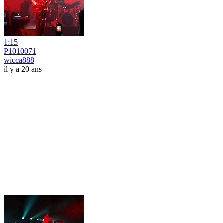
1:15
P1010071
wicca888
il y a 20 ans