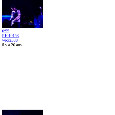
0:55
P1010153
wicca888
il y a 20 ans