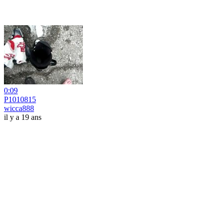
0:09
P1010815
wicca888
il y a 19 ans