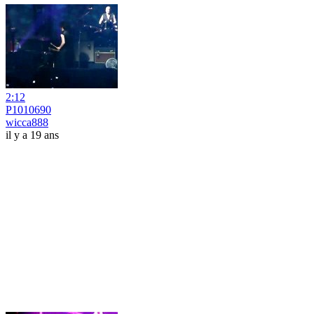
2:12
P1010690
wicca888
il y a 19 ans