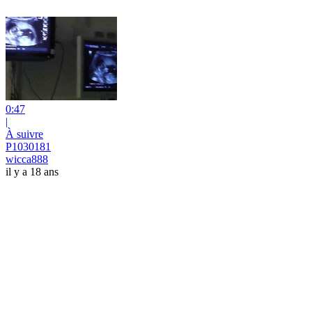
0:47
|
À suivre
P1030181
wicca888
il y a 18 ans