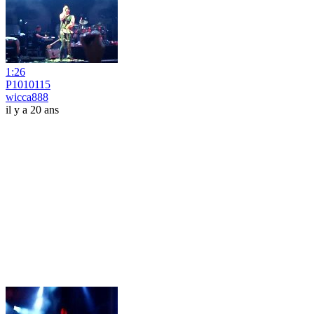
1:26
P1010115
wicca888
il y a 20 ans