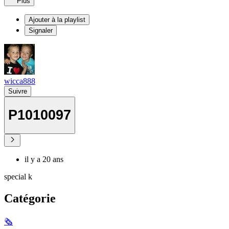
Plus
Ajouter à la playlist
Signaler
wicca888
Suivre
P1010097
il y a 20 ans
special k
Catégorie
🗞