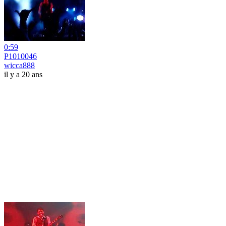
0:59
P1010046
wicca888
il y a 20 ans