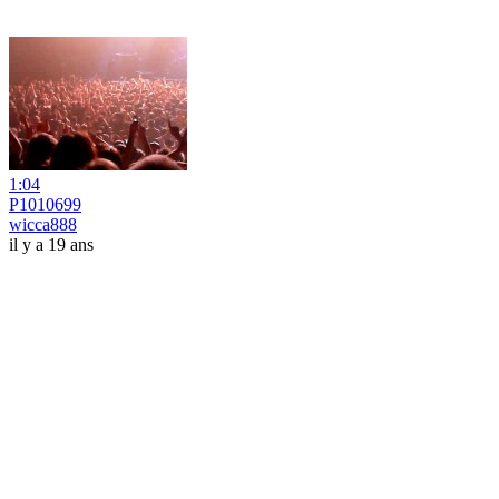
1:04
P1010699
wicca888
il y a 19 ans