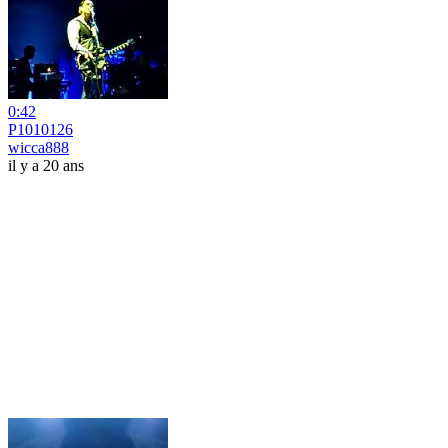
0:42
P1010126
wicca888
il y a 20 ans