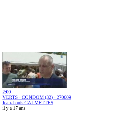
2:00
VERTS - CONDOM (32) - 270609
Jean-Louis CALMETTES
il y a 17 ans