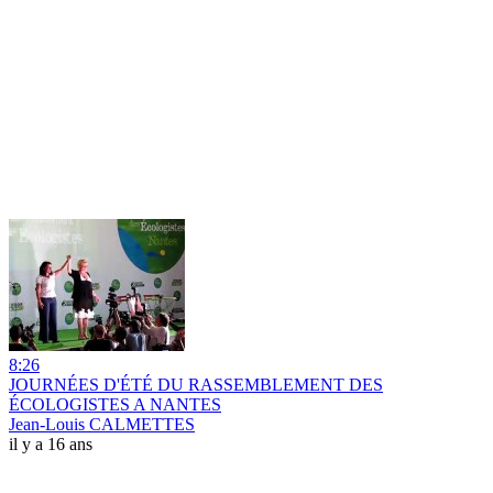
8:26
JOURNÉES D'ÉTÉ DU RASSEMBLEMENT DES
ÉCOLOGISTES A NANTES
Jean-Louis CALMETTES
il y a 16 ans