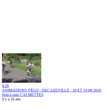
9:28
ANIMATIONS VÉLO - DECAZEVILLE - 18 ET 19 09-2010
Jean-Louis CALMETTES
il y a 16 ans