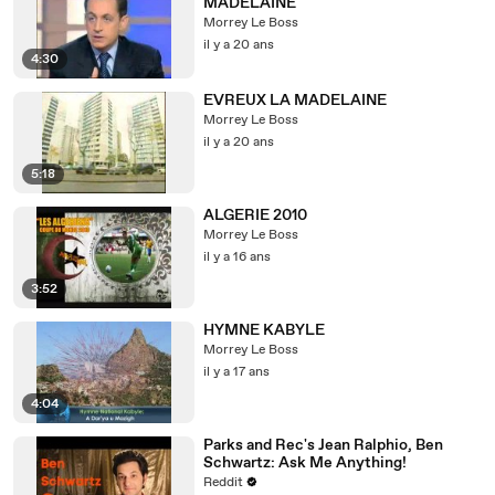
MADELAINE
Morrey Le Boss
il y a 20 ans
4:30
EVREUX LA MADELAINE
Morrey Le Boss
il y a 20 ans
5:18
ALGERIE 2010
Morrey Le Boss
il y a 16 ans
3:52
HYMNE KABYLE
Morrey Le Boss
il y a 17 ans
4:04
Parks and Rec's Jean Ralphio, Ben
Schwartz: Ask Me Anything!
Reddit