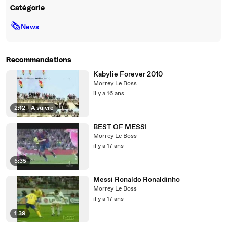
Catégorie
🗞
News
Recommandations
Kabylie Forever 2010
Morrey Le Boss
il y a 16 ans
2:12
|
À suivre
BEST OF MESSI
Morrey Le Boss
il y a 17 ans
5:35
Messi Ronaldo Ronaldinho
Morrey Le Boss
il y a 17 ans
1:39