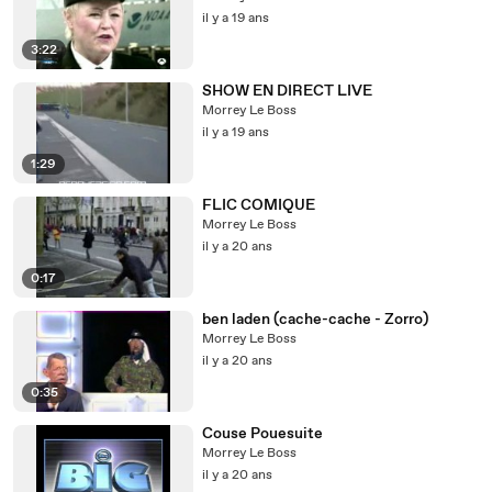
il y a 19 ans
3:22
SHOW EN DIRECT LIVE
Morrey Le Boss
il y a 19 ans
1:29
FLIC COMIQUE
Morrey Le Boss
il y a 20 ans
0:17
ben laden (cache-cache - Zorro)
Morrey Le Boss
il y a 20 ans
0:35
Couse Pouesuite
Morrey Le Boss
il y a 20 ans