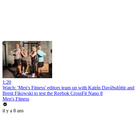
1:20
Watch: 'Men's Fitness' editors team up with Katrín Davíðsdóttir and
Brent Fikowski to test the Reebok CrossFit Nano 8
Men's Fitness
il y a 8 ans