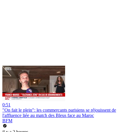
0:51
"On fait le plein": les commerçants parisiens se réjouissent de
l'affluence liée au match des Bleus face au Maroc
BFM
il y a 2 heures