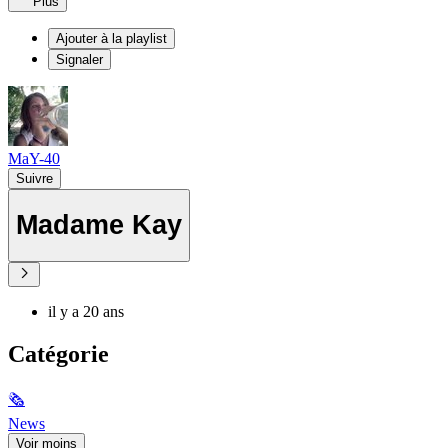
Plus
Ajouter à la playlist
Signaler
MaY-40
Suivre
Madame Kay
il y a 20 ans
Catégorie
🗞
News
Voir moins