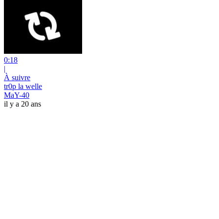
0:18
|
À suivre
tr0p la welle
MaY-40
il y a 20 ans