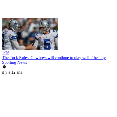
1:26
The Tuck Rules: Cowboys will continue to play well if healthy
Sporting News
il y a 12 ans