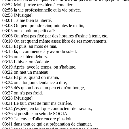
02:52
Moi, j'arrive très bien à concilier
02:56
la vie professionnelle et la vie privée.
02:58
[Musique]
03:01
J'aime bien la liberté.
03:03
On peut prendre cinq minutes le matin,
03:05
on se boit un petit café.
03:06
On n'est pas fixé par des horaires d'usine à tenir, etc.
03:10
On est quand même assez libre de ses mouvements.
03:13
Et puis, au mois de mai,
03:15
là, il commence à y avoir du soleil,
03:16
on est bien dehors.
03:18
L'hiver, on s'adapte.
03:19
Après, avec le temps, on s'habitue,
03:22
on met un manteau.
03:22
Et puis, quand on mania,
03:24
on a toujours tendance à dire,
03:25
dès qu'on bosse un peu et qu'on bouge,
03:27
on n'a pas froid.
03:28
[Musique]
03:31
Le but, c'est de finir ma carrière,
03:34
j'espère, en tant que conducteur de travaux,
03:36
si possible au sein de SOGIA.
03:39
J'ai envie d'aller encore plus loin
03:41
dans tout ce qui est préparation de chantier,