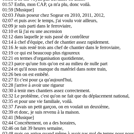
01:57
Enfin, mon CAP, ça m'a plu, donc voilà.
01:59
[Musique]
02:03
J'étais poseur chez Sogear en 2010, 2011, 2012,
02:07
et puis avec le temps, j'ai voulu voir ailleurs,
02:09
je suis parti dans le ferroviaire,
02:10
et là j'ai eu une ascension
02:12
dans laquelle je suis passé de contrôleur
02:14
à chef d'équipe, chef de chantier assez rapidement.
02:16
Je suis resté trois ans chef de chantier dans le ferroviaire,
02:19
ce qui est beaucoup plus rigoureux
02:21
en termes d'organisation quotidienne,
02:23
parce qu'une fois qu'on est au milieu de nulle part
02:24
et qu'il nous manque du matériel dans notre train,
02:26
ben on est embêté.
02:27
Et c'est pour ça qu'aujourd'hui,
02:28
j'arrive à avoir une rigueur
02:30
à tenir mes chantiers assez correctement.
02:32
Le problème, c'est qu'on ne fait que du déplacement national,
02:35
et pour une vie familiale, voilà.
02:37
J'avais un petit garçon, on en voulait un deuxième,
02:39
et donc, je suis revenu à la maison.
02:41
[Musique]
02:44
Concrètement, on a des horaires,
02:46
on fait 39 heures semaine,
02:48
mais on arrive quand même à avoir pas mal de temps pour nous