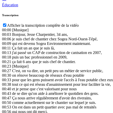
Éducation
Transcription
Afficher la transcription complète de la vidéo
00:00
[Musique]
00:03
Bonjour, Jesse Charpentier, 34 ans,
00:06
je suis chef de chantier chez Sogea Nord-Ouest-Tépé,
00:09
qui est devenu Sogea Environnement maintenant.
00:11
Ça fait un an que je suis là,
00:13
j'ai passé un CAP de construction de canisation en 2007,
00:18
puis un bac professionnel en 2009,
00:21
ça fait 6 ans que je suis chef de chantier.
00:23
[Musique]
00:27
C'est, on va dire, un petit peu un métier de service public,
00:30
on rénove beaucoup de réseaux d'eau potable
00:33
pour que les gens puissent avoir l'accès à l'eau potable chez eux
00:38
tout ce qui est réseau d'assainissement pour leur faciliter la vie,
00:40
et je pense que c'est valorisant pour nous
00:43
de se dire qu'on aide à améliorer le quotidien des gens.
00:47
Ça nous arrive régulièrement d'avoir des riverains,
00:50
comme actuellement sur le chantier sur lequel je suis.
00:53
On est dans un petit quartier avec pas mal de retraités
00:56
qui nous ont dit merci,