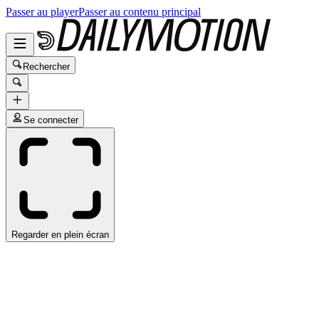
Passer au player
Passer au contenu principal
Rechercher
Se connecter
Regarder en plein écran