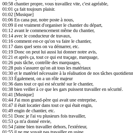
00:58
chantier propre, vous travaillez vite, c'est agréable,
01:01
ça fait toujours plaisir.
01:02
[Musique]
01:06
En cana pur, notre poste à nous,
01:09
il est vraiment d'organiser le chantier du départ,
01:12
avant le commencement même du chantier,
01:14
avec le conducteur de travaux,
01:16
comment est-ce qu'on va faire le chantier,
01:17
dans quel sens on va démarrer, etc.
01:19
Donc on peut lui aussi lui donner notre avis,
01:21
et après ça, tout ce qui est traçage, marquage,
01:26
puis tâche, contrôle des marquages,
01:28
puis s'assurer qu'on ait tous les matériaux
01:30
et le matériel nécessaire à la réalisation de nos tâches quotidienn
01:33
Également, on a un rôle majeur
01:36
dans tout ce qui est sécurité sur le chantier,
01:38
bien veiller à ce que les gars puissent travailler en sécurité.
01:41
[Musique]
01:44
J'ai mon grand-père qui avait une entreprise,
01:47
il était locatier dans tout ce qui était engin,
01:49
engin de chantier, etc.
01:51
Donc je l'ai vu plusieurs fois travailler,
01:53
ça m'a donné envie,
01:54
j'aime bien travailler dehors, l'extérieur,
01:55
il ne me voyait pas travailler en usine.