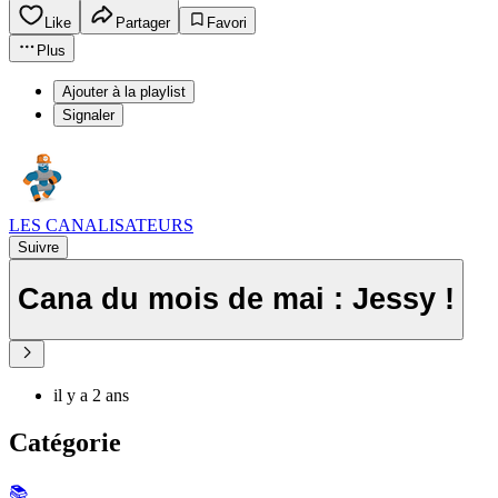
Like
Partager
Favori
Plus
Ajouter à la playlist
Signaler
LES CANALISATEURS
Suivre
Cana du mois de mai : Jessy !
il y a 2 ans
Catégorie
📚