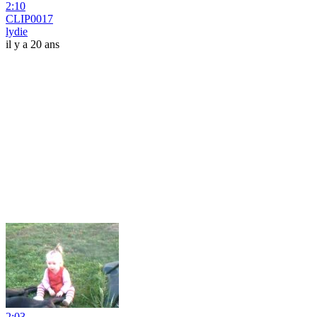
2:10
CLIP0017
lydie
il y a 20 ans
2:03