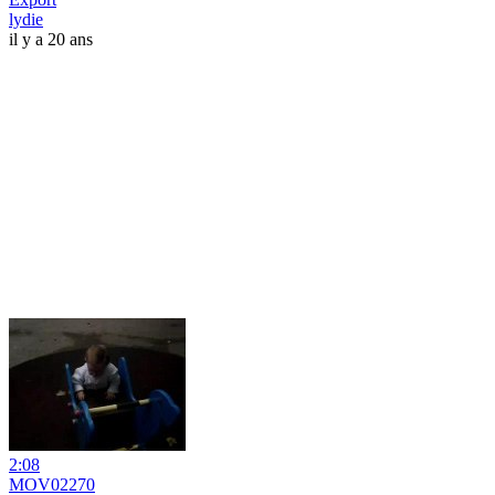
lydie
il y a 20 ans
2:08
MOV02270