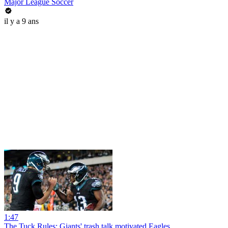
Major League Soccer
il y a 9 ans
1:47
The Tuck Rules: Giants' trash talk motivated Eagles