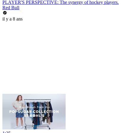
PLAYER'S PERSPECTIVE: The synergy of hockey players.
Red Bull
il y a 8 ans