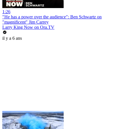
1:26
"He has a power over the audience": Ben Schwartz on
"magnificent" Jim Carrey
Larry King Now on Ora.TV
il y a 6 ans