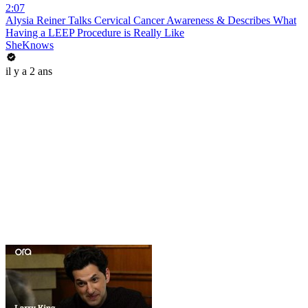
2:07
Alysia Reiner Talks Cervical Cancer Awareness & Describes What
Having a LEEP Procedure is Really Like
SheKnows
il y a 2 ans