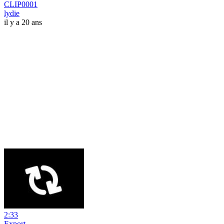
CLIP0001
lydie
il y a 20 ans
2:33
Export