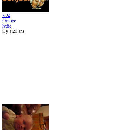
3:24
Orphée
lydie
il y a 20 ans