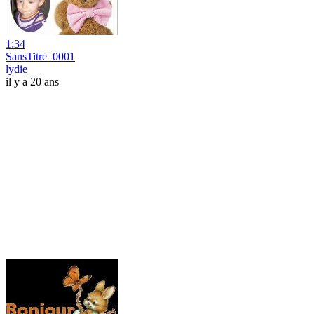
1:34
SansTitre_0001
lydie
il y a 20 ans