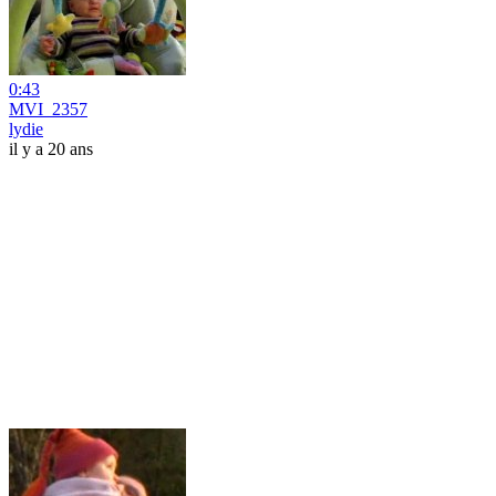
0:43
MVI_2357
lydie
il y a 20 ans