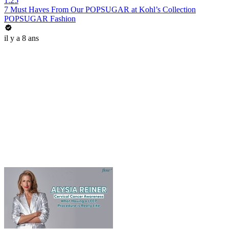
1:25
7 Must Haves From Our POPSUGAR at Kohl’s Collection
POPSUGAR Fashion
il y a 8 ans