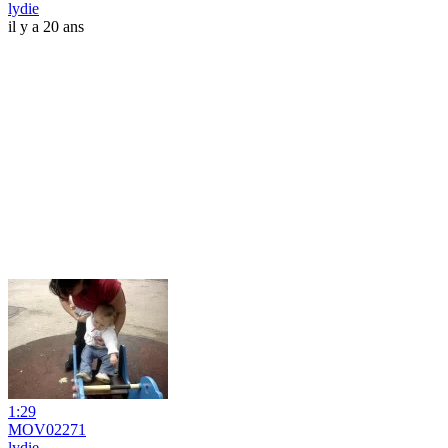
lydie
il y a 20 ans
1:29
MOV02271
lydie