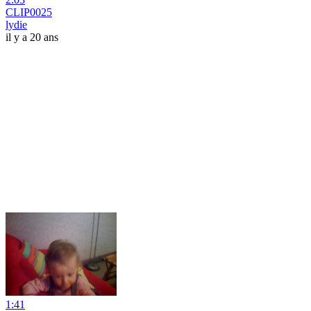
CLIP0025
lydie
il y a 20 ans
1:41