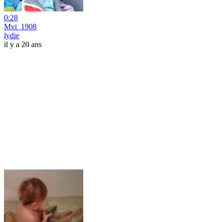
0:28
Mvi_1908
lydie
il y a 20 ans