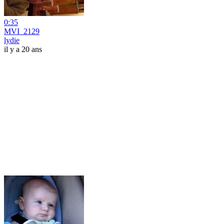
0:35
MVI_2129
lydie
il y a 20 ans