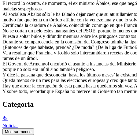
El record lo ostenta, de momento, el ex ministro Ábalos, ese que negó
maletas sospechosas.
Al socialista Ábalos sólo le ha faltado dejar caer que su aturullamie
motivo fue que tenía un tórrido affaire con la venezolana y que lo solv
Certificada la caradura de Ábalos, coincidirán conmigo en que Franci
No se cortan un pelo estos mangantes del PSOE, porque lo menos que p
Puesta a soltar bulos y difundir mentiras sobre los pringosos contrat
Durante su comparecencia en la comisión del Congreso admite la tipa
¿Entonces de que hablaste, prenda? ¿De moda? ¿De la liga de Futbol
Va a resultar que Francina y Koldo sólo intercambiaron recetas de cocin
ramas de un árbol.
El Govern de Armengol encubrió el asunto a instancias del Ministerio
porque no solo era inútil sino también peligroso.
Y dice la paisana que desconocía ‘hasta los últimos meses’ la existenc
Queda menos de un mes para las elecciones europeas y creo que tant
Hay que airear la corrupción de esta panda hasta quedarnos sin voz. Ac
Y sobre todo, recordar que España no merece un Gobierno tan mentir
Categoría
🗞
Noticias
Mostrar menos