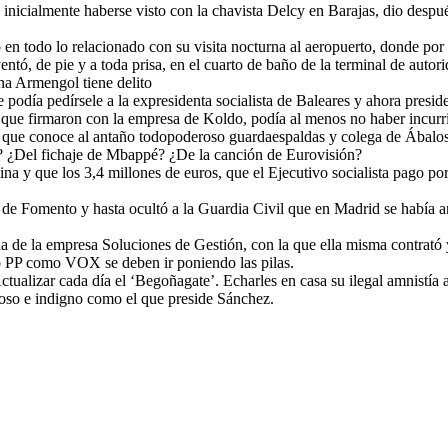
 inicialmente haberse visto con la chavista Delcy en Barajas, dio despu
nto en todo lo relacionado con su visita nocturna al aeropuerto, donde p
entó, de pie y a toda prisa, en el cuarto de baño de la terminal de autor
na Armengol tiene delito
odía pedírsele a la expresidenta socialista de Baleares y ahora presid
os que firmaron con la empresa de Koldo, podía al menos no haber incurr
 que conoce al antaño todopoderoso guardaespaldas y colega de Ábalos,
? ¿Del fichaje de Mbappé? ¿De la canción de Eurovisión?
a y que los 3,4 millones de euros, que el Ejecutivo socialista pago por 
 de Fomento y hasta ocultó a la Guardia Civil que en Madrid se había a
ia de la empresa Soluciones de Gestión, con la que ella misma contrató 
o PP como VOX se deben ir poniendo las pilas.
tualizar cada día el ‘Begoñagate’. Echarles en casa su ilegal amnistía 
oso e indigno como el que preside Sánchez.