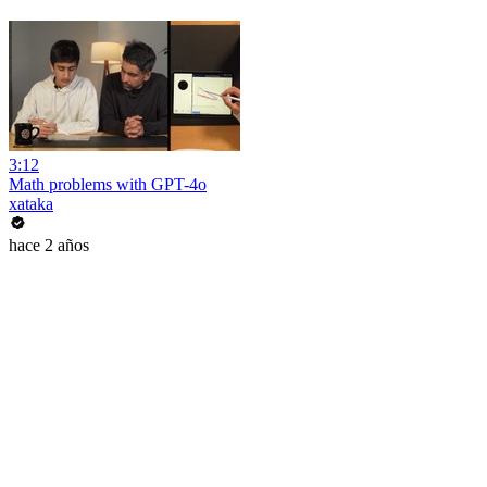
3:12
Math problems with GPT-4o
xataka
hace 2 años