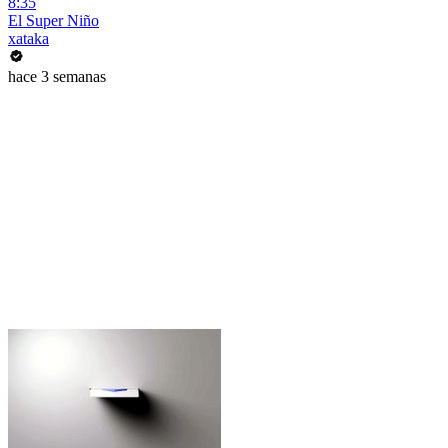
8:35
El Super Niño
xataka
hace 3 semanas