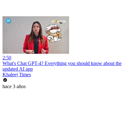
2:50
What's Chat GPT-4? Everything you should know about the
updated AI app
Khaleej Times
hace 3 años