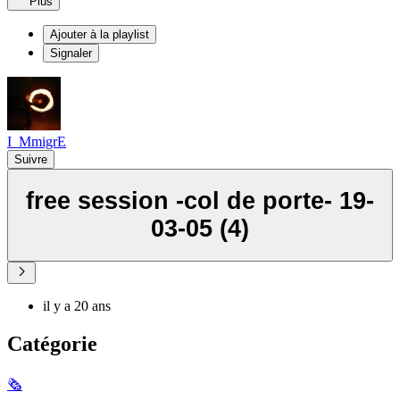
Plus
Ajouter à la playlist
Signaler
I_MmigrE
Suivre
free session -col de porte- 19-
03-05 (4)
il y a 20 ans
Catégorie
🗞