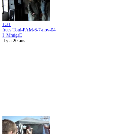
1:31
frees Toul-PAM-6-7-nov-04
I_MmigrE
il y a 20 ans