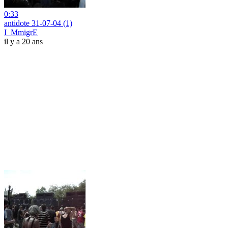
0:33
antidote 31-07-04 (1)
I_MmigrE
il y a 20 ans