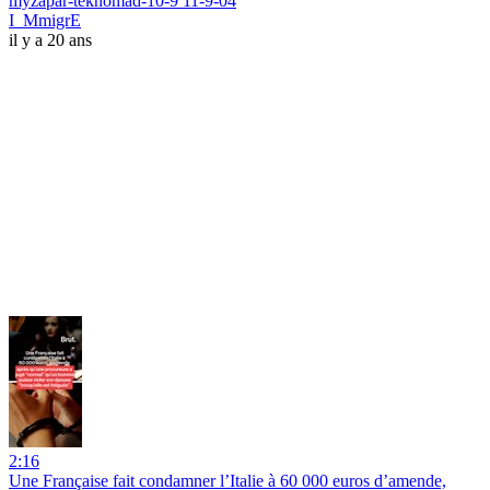
myzapar-teknomad-10-9 11-9-04
I_MmigrE
il y a 20 ans
2:16
Une Française fait condamner l’Italie à 60 000 euros d’amende,