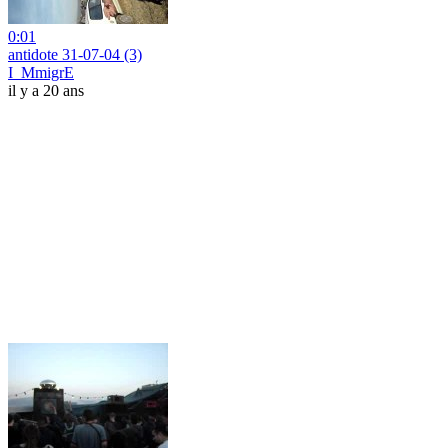
0:01
antidote 31-07-04 (3)
I_MmigrE
il y a 20 ans