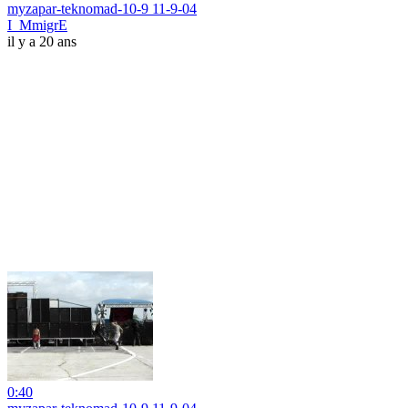
myzapar-teknomad-10-9 11-9-04
I_MmigrE
il y a 20 ans
0:40