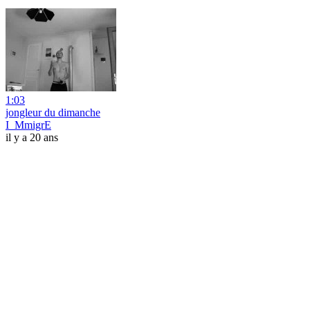
1:03
jongleur du dimanche
I_MmigrE
il y a 20 ans