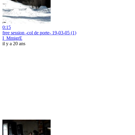
0:15
free session -col de porte- 19-03-05 (1)
I_MmigrE
il y a 20 ans