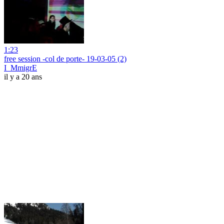
1:23
free session -col de porte- 19-03-05 (2)
I_MmigrE
il y a 20 ans