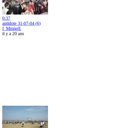
0:37
antidote 31-07-04 (6)
I_MmigrE
il y a 20 ans