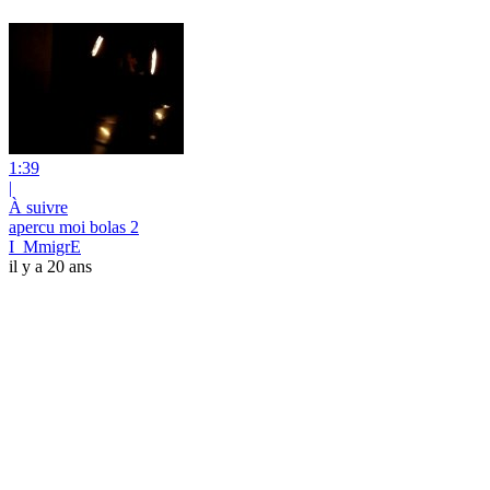
1:39
|
À suivre
apercu moi bolas 2
I_MmigrE
il y a 20 ans