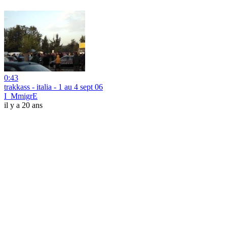
0:43
trakkass - italia - 1 au 4 sept 06
I_MmigrE
il y a 20 ans