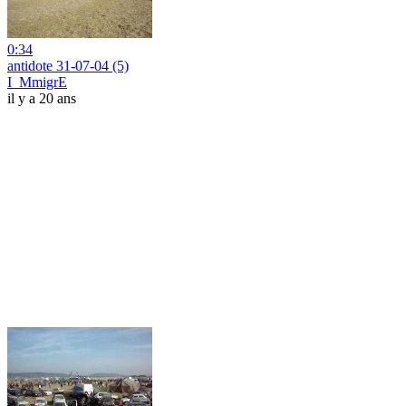
0:34
antidote 31-07-04 (5)
I_MmigrE
il y a 20 ans