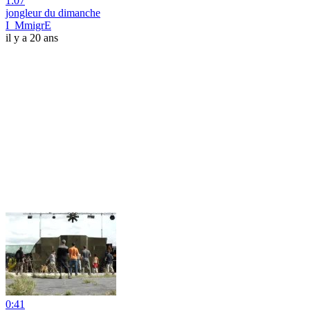
1:07
jongleur du dimanche
I_MmigrE
il y a 20 ans
0:41