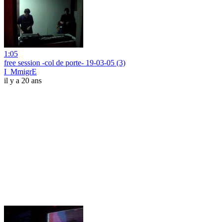
1:05
free session -col de porte- 19-03-05 (3)
I_MmigrE
il y a 20 ans