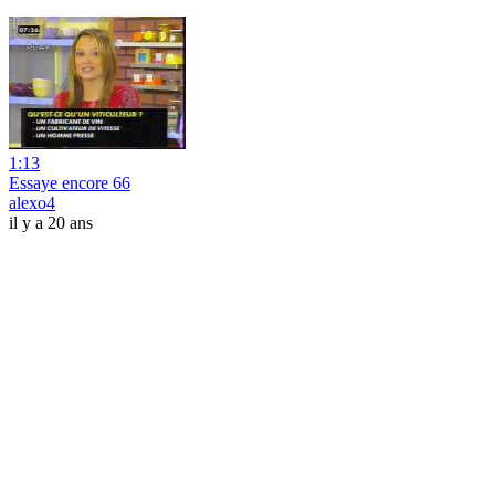
1:13
Essaye encore 66
alexo4
il y a 20 ans