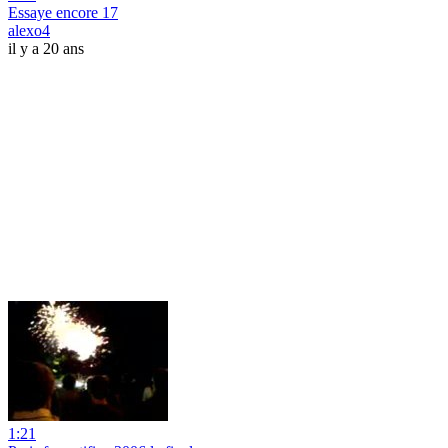
Essaye encore 17
alexo4
il y a 20 ans
1:21