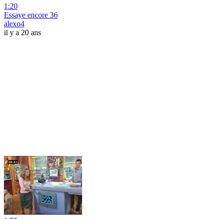
1:20
Essaye encore 36
alexo4
il y a 20 ans