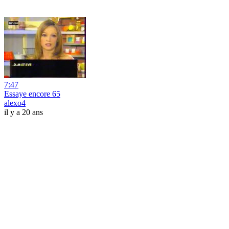
7:47
Essaye encore 65
alexo4
il y a 20 ans