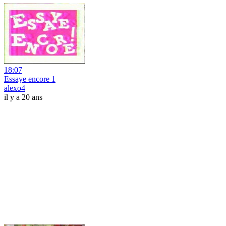
18:07
Essaye encore 1
alexo4
il y a 20 ans