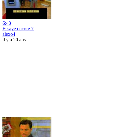
6:43
Essaye encore 7
alexo4
il y a 20 ans