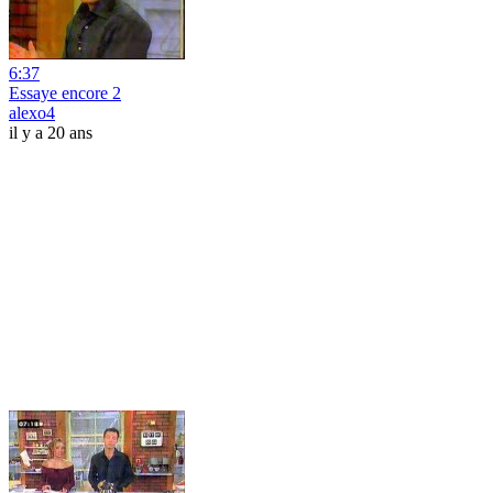
6:37
Essaye encore 2
alexo4
il y a 20 ans