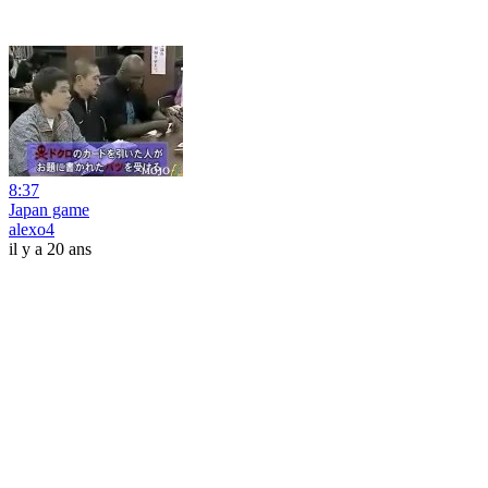
8:37
Japan game
alexo4
il y a 20 ans