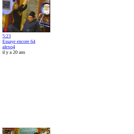
5:23
Essaye encore 64
alexo4
il y a 20 ans