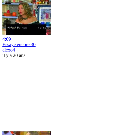
4:09
Essaye encore 30
alexo4
il y a 20 ans