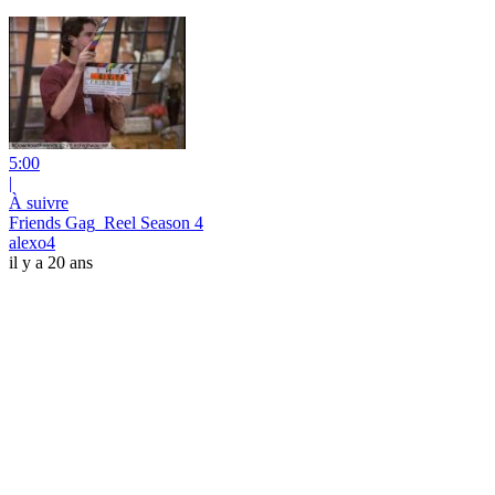
5:00
|
À suivre
Friends Gag_Reel Season 4
alexo4
il y a 20 ans