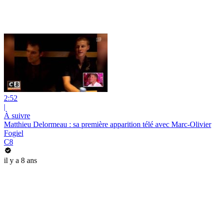
2:52
|
À suivre
Matthieu Delormeau : sa première apparition télé avec Marc-Olivier
Fogiel
C8
il y a 8 ans