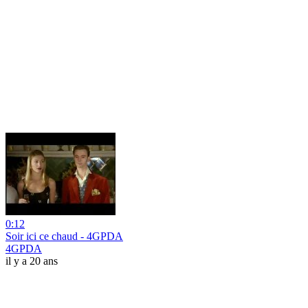
0:12
Soir ici ce chaud - 4GPDA
4GPDA
il y a 20 ans