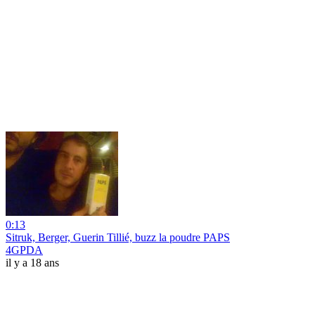
0:13
Sitruk, Berger, Guerin Tillié, buzz la poudre PAPS
4GPDA
il y a 18 ans