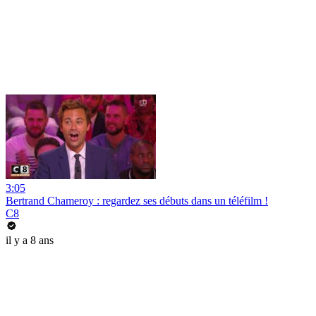
3:05
Bertrand Chameroy : regardez ses débuts dans un téléfilm !
C8
il y a 8 ans