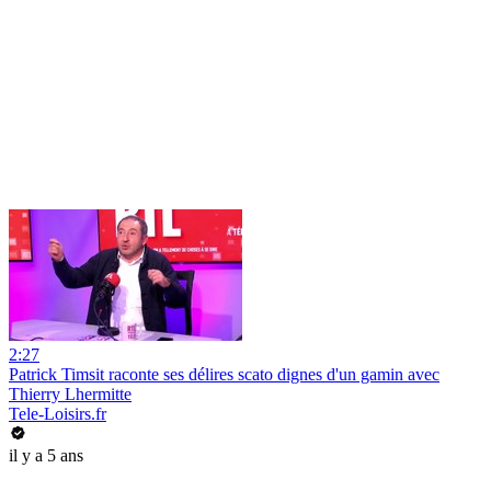
2:27
Patrick Timsit raconte ses délires scato dignes d'un gamin avec
Thierry Lhermitte
Tele-Loisirs.fr
il y a 5 ans