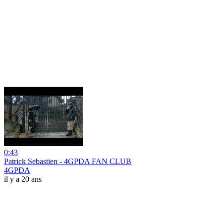
0:43
Patrick Sebastien - 4GPDA FAN CLUB
4GPDA
il y a 20 ans