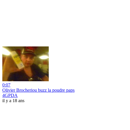
0:07
Olivier Brocheriou buzz la poudre paps
4GPDA
il y a 18 ans