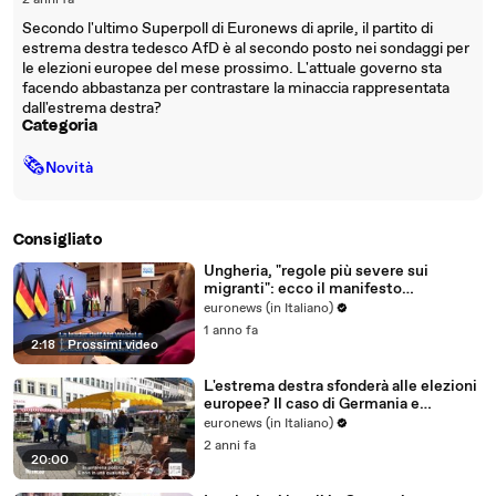
2 anni fa
Secondo l'ultimo Superpoll di Euronews di aprile, il partito di
estrema destra tedesco AfD è al secondo posto nei sondaggi per
le elezioni europee del mese prossimo. L'attuale governo sta
facendo abbastanza per contrastare la minaccia rappresentata
dall'estrema destra?
Categoria
🗞
Novità
Consigliato
Ungheria, "regole più severe sui
migranti": ecco il manifesto
dell'estrema destra tedesca e di Orbán
euronews (in Italiano)
1 anno fa
2:18
|
Prossimi video
L'estrema destra sfonderà alle elezioni
europee? Il caso di Germania e
Portogallo
euronews (in Italiano)
2 anni fa
20:00