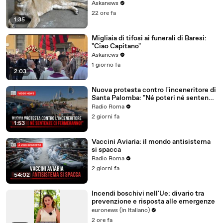
Askanews
22 ore fa
1:35
Migliaia di tifosi ai funerali di Baresi:
"Ciao Capitano"
Askanews
1 giorno fa
2:03
Nuova protesta contro l'inceneritore di
Santa Palomba: "Né poteri né sentenze
ci fermeranno!"
Radio Roma
2 giorni fa
1:53
Vaccini Aviaria: il mondo antisistema
si spacca
Radio Roma
2 giorni fa
54:02
Incendi boschivi nell'Ue: divario tra
prevenzione e risposta alle emergenze
euronews (in Italiano)
2 ore fa