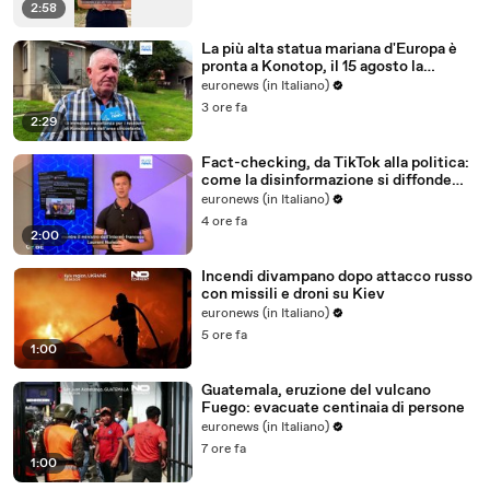
2:58
La più alta statua mariana d'Europa è
pronta a Konotop, il 15 agosto la
consacrazione ufficiale
euronews (in Italiano)
3 ore fa
2:29
Fact-checking, da TikTok alla politica:
come la disinformazione si diffonde
dopo la crisi a Ceuta
euronews (in Italiano)
4 ore fa
2:00
Incendi divampano dopo attacco russo
con missili e droni su Kiev
euronews (in Italiano)
5 ore fa
1:00
Guatemala, eruzione del vulcano
Fuego: evacuate centinaia di persone
euronews (in Italiano)
7 ore fa
1:00