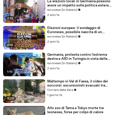
Le elezioni locali in Germania possono
avere un impatto sulla politica estera
del Paese
euronews (in Italiano)
2 anni fa
2:32
Elezioni europee: il sondaggio di
Euronews, possibile nascita di un
gruppo populista di sinistra
euronews (in Italiano)
2 anni fa
2:18
Germania, protesta contro l'estrema
destra e AfD in Turingia in vista delle
elezioni locali
euronews (in Italiano)
2 anni fa
1:10
Maltempo in Val di Fassa, il video dei
soccorsi: escursionisti evacuati tra
frane e torrenti in piena
Corriere della Sera
1 giorno fa
0:20
Allo zoo di Tama a Tokyo morte tre
leonesse, forse per colpo di calore