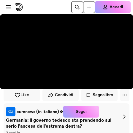
Vai al lettore
Passa al contenuto principale
Accedi
Like
Condividi
Segnalibro
Segui
euronews (in Italiano)
Germania: il governo tedesco sta prendendo sul
serio l'ascesa dell'estrema destra?