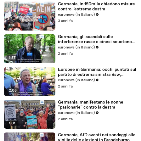
Germania, in 150mila chiedono misure
contro l'estrema destra
euronews (in Italiano)
3 anni fa
1:10
Germania, gli scandali sulle
interferenze russe e cinesi scuotono
l'Afd: critiche al Bundestag
euronews (in Italiano)
2 anni fa
1:57
Europee in Germania: occhi puntati sul
partito di estrema sinistra Bsw,
possibile antidoto all'Afd
euronews (in Italiano)
2 anni fa
2:05
Germania: manifestano le nonne
''pasionarie'' contro la destra
euronews (in Italiano)
2 anni fa
1:01
Germania, AfD avanti nei sondaggi alla
vigilia delle elezioni in Brandeburgo