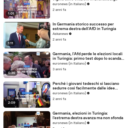
euronews (in Italiano)
2 anni fa
1:01
In Germania storico successo per
estrema destra dell'AfD in Turingia
Askanews
2 anni fa
1:11
Germania, l'Afd perde le elezioni locali
in Turingia: primo test dopo lo scandalo
sugli immigrati
euronews (in Italiano)
3 anni fa
0:35
Perché i giovani tedeschi si lasciano
sedurre così facilmente dalle idee
dell'Afd
euronews (in Italiano)
2 anni fa
2:09
Germania, elezioni in Turingia:
l'estrema destra avanza ma non sfonda
euronews (in Italiano)