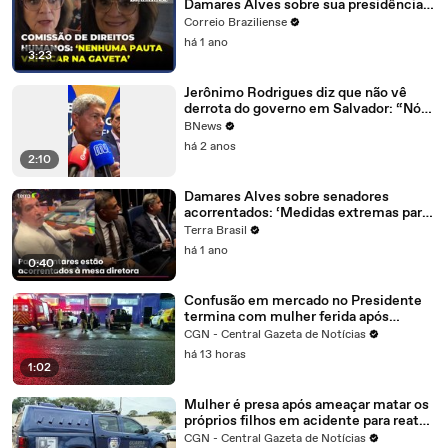
Damares Alves sobre sua presidência
na Comissão de Direitos Humanos do
Correio Braziliense
Senado
há 1 ano
3:23
Jerônimo Rodrigues diz que não vê
derrota do governo em Salvador: “Nós
saímos vitoriosos”
BNews
há 2 anos
2:10
Damares Alves sobre senadores
acorrentados: ‘Medidas extremas para
situações extremas’
Terra Brasil
há 1 ano
0:40
Confusão em mercado no Presidente
termina com mulher ferida após
discussão por fila
CGN - Central Gazeta de Notícias
há 13 horas
1:02
Mulher é presa após ameaçar matar os
próprios filhos em acidente para reatar
relacionamento
CGN - Central Gazeta de Notícias