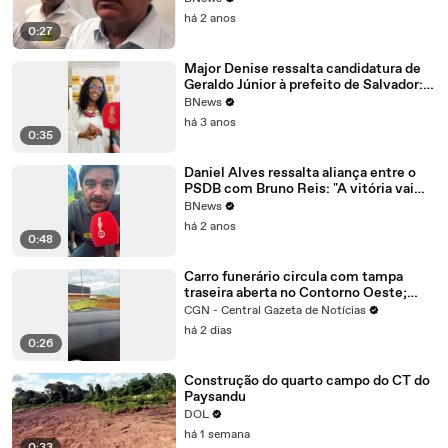
simpatia por o Elmar"
há 2 anos
0:27
Major Denise ressalta candidatura de
Geraldo Júnior à prefeito de Salvador:
"É o meu candidato"
BNews
há 3 anos
0:35
Daniel Alves ressalta aliança entre o
PSDB com Bruno Reis: "A vitória vai
vim para todos nós no dia 6"
BNews
há 2 anos
0:48
Carro funerário circula com tampa
traseira aberta no Contorno Oeste;
veja o vídeo
CGN - Central Gazeta de Notícias
há 2 dias
0:26
Construção do quarto campo do CT do
Paysandu
DOL
há 1 semana