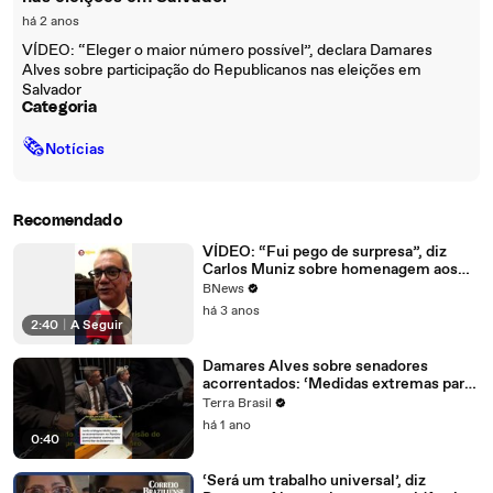
há 2 anos
VÍDEO: “Eleger o maior número possível”, declara Damares
Alves sobre participação do Republicanos nas eleições em
Salvador
Categoria
🗞
Notícias
Recomendado
VÍDEO: “Fui pego de surpresa”, diz
Carlos Muniz sobre homenagem aos
vereadores de Salvador
BNews
há 3 anos
2:40
|
A Seguir
Damares Alves sobre senadores
acorrentados: ‘Medidas extremas para
situações extremas’ #shorts
Terra Brasil
há 1 ano
0:40
‘Será um trabalho universal’, diz