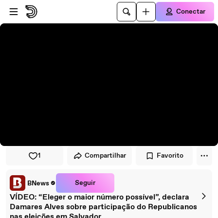
Pular para o player
Ir para o conteúdo principal
Conectar
1
Compartilhar
Favorito
Seguir
BNews
VÍDEO: “Eleger o maior número possível”, declara
Damares Alves sobre participação do Republicanos
nas eleições em Salvador