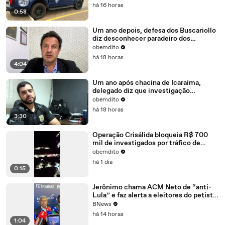
há 16 horas
0:58
Um ano depois, defesa dos Buscariollo
diz desconhecer paradeiro dos
investigados
obemdito
há 18 horas
4:04
Um ano após chacina de Icaraíma,
delegado diz que investigação
continua como prioridade
obemdito
há 18 horas
3:30
Operação Crisálida bloqueia R$ 700
mil de investigados por tráfico de
drogas em Umuarama
obemdito
há 1 dia
0:15
Jerônimo chama ACM Neto de “anti-
Lula” e faz alerta a eleitores do petista
na Bahia
BNews
há 14 horas
1:04