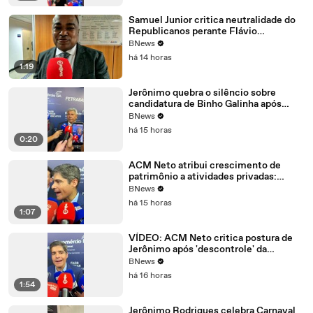
Samuel Junior critica neutralidade do
Republicanos perante Flávio
Bolsonaro: "Não é papel de um partido"
BNews
há 14 horas
1:19
Jerônimo quebra o silêncio sobre
candidatura de Binho Galinha após
condenação: "É da Justiça"
BNews
há 15 horas
0:20
ACM Neto atribui crescimento de
patrimônio a atividades privadas:
“Trabalho honesto”
BNews
há 15 horas
1:07
VÍDEO: ACM Neto critica postura de
Jerônimo após 'descontrole' da
segurança na Bahia
BNews
há 16 horas
1:54
Jerônimo Rodrigues celebra Carnaval