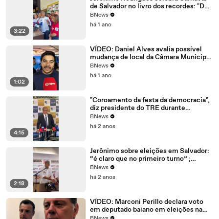
de Salvador no livro dos recordes: "De
se comemorar com todos os prefeitos"
BNews
há 1 ano
3:22
VÍDEO: Daniel Alves avalia possível
mudança de local da Câmara Municipal
de Salvador após incêndio
BNews
há 1 ano
1:02
"Coroamento da festa da democracia",
diz presidente do TRE durante
diplomação dos eleitos em Salvador
BNews
há 2 anos
4:15
Jerônimo sobre eleições em Salvador:
“é claro que no primeiro turno” ;
assista
BNews
há 2 anos
2:18
VÍDEO: Marconi Perillo declara voto
em deputado baiano em eleições na
Câmara dos Deputados: "Tenho muita
BNews