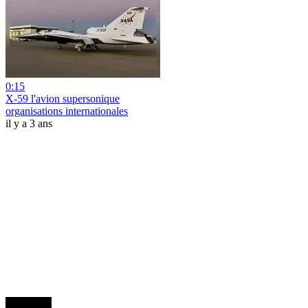
0:15
X-59 l'avion supersonique
organisations internationales
il y a 3 ans