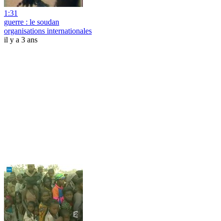
1:31
guerre : le soudan
organisations internationales
il y a 3 ans