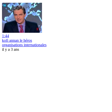
1:44
kofi annan le héros
organisations internationales
il y a 3 ans