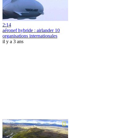
2:14
aéronef hybride : airlander 10
organisations internationales
il y a 3 ans