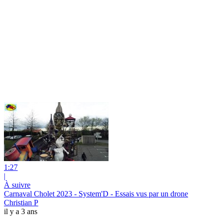
1:27
|
À suivre
Carnaval Cholet 2023 - System'D - Essais vus par un drone
Christian P
il y a 3 ans