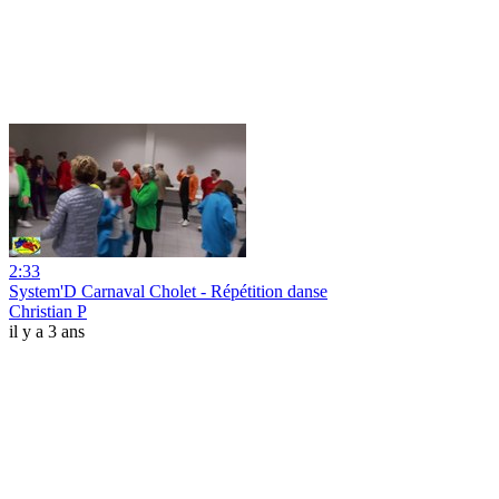
2:33
System'D Carnaval Cholet - Répétition danse
Christian P
il y a 3 ans