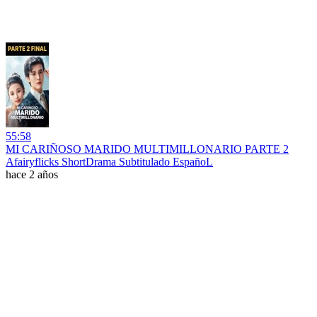
55:58
MI CARIÑOSO MARIDO MULTIMILLONARIO PARTE 2
Afairyflicks ShortDrama Subtitulado EspañoL
hace 2 años