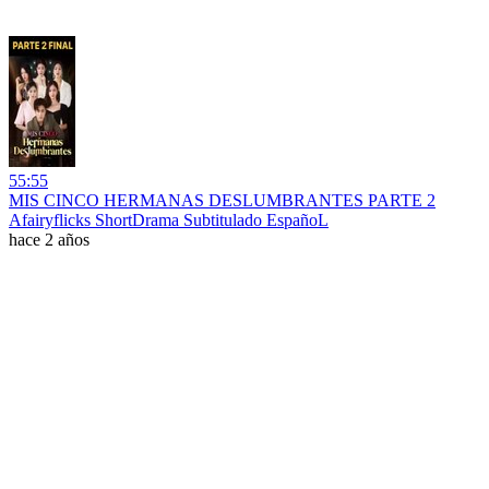
55:55
MIS CINCO HERMANAS DESLUMBRANTES PARTE 2
Afairyflicks ShortDrama Subtitulado EspañoL
hace 2 años