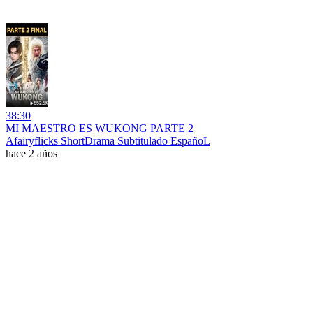
38:30
MI MAESTRO ES WUKONG PARTE 2
Afairyflicks ShortDrama Subtitulado EspañoL
hace 2 años