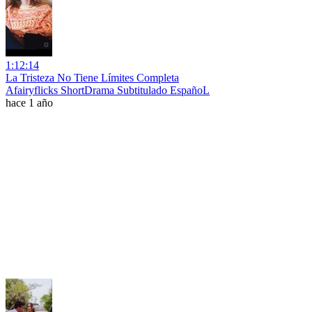
1:12:14
La Tristeza No Tiene Límites Completa
Afairyflicks ShortDrama Subtitulado EspañoL
hace 1 año