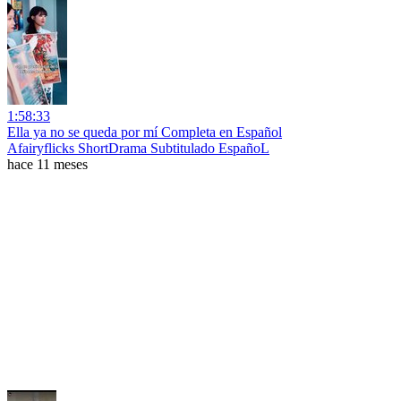
1:58:33
Ella ya no se queda por mí Completa en Español
Afairyflicks ShortDrama Subtitulado EspañoL
hace 11 meses