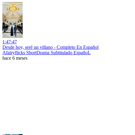
1:47:47
Desde hoy, seré un villano - Completo En Español
Afairyflicks ShortDrama Subtitulado EspañoL
hace 6 meses