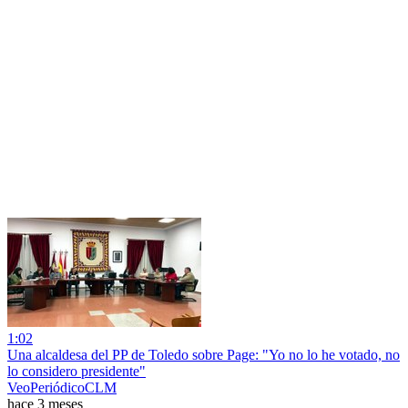
1:02
Una alcaldesa del PP de Toledo sobre Page: "Yo no lo he votado, no
lo considero presidente"
VeoPeriódicoCLM
hace 3 meses