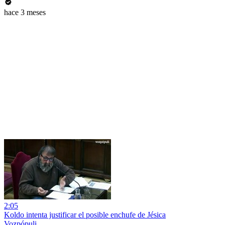
hace 3 meses
2:05
Koldo intenta justificar el posible enchufe de Jésica
Vozpópuli