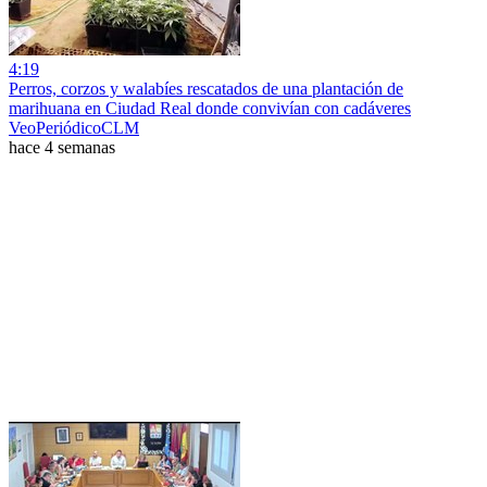
4:19
Perros, corzos y walabíes rescatados de una plantación de
marihuana en Ciudad Real donde convivían con cadáveres
VeoPeriódicoCLM
hace 4 semanas