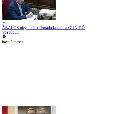
2:11
ÁBALOS niega haber firmado la carta a GUAIDÓ
Vozpópuli
hace 3 meses