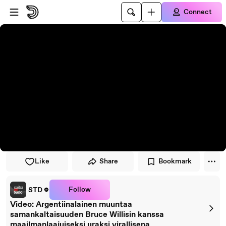
Skip to player
Skip to main content
Connect
Like
Share
Bookmark
Follow
STD
Video: Argentiinalainen muuntaa
samankaltaisuuden Bruce Willisin kanssa
maailmanlaajuiseksi uraksi virallisena