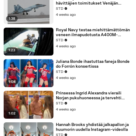
hävittäjien toimitukset Venäjän
puolustusministeriölle vuonna 2025
STD
4 weeks ago
1:38
Royal Navy testaa miehittämättömän
veneen ilmapudotusta A400M-
koneesta
STD
4 weeks ago
1:23
Juliana Bonde ihastuttaa faneja Bonde
do Forrón konsertissa
STD
4 weeks ago
1:04
Prinsessa Ingrid Alexandra vieraili
Norjan pukuhuoneessa ja tervehti
Haalandia Brasilian putoamisen jälkeen
STD
4 weeks ago
1:02
Hannah Brooks yhdistää jalkapallon ja
huumorin uudella Instagram-videolla
STD