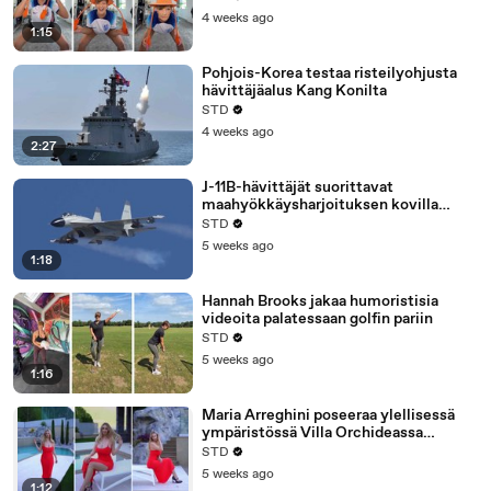
4 weeks ago
1:15
Pohjois-Korea testaa risteilyohjusta
hävittäjäalus Kang Konilta
STD
4 weeks ago
2:27
J-11B-hävittäjät suorittavat
maahyökkäysharjoituksen kovilla
ammuksilla Kiinassa
STD
5 weeks ago
1:18
Hannah Brooks jakaa humoristisia
videoita palatessaan golfin pariin
STD
5 weeks ago
1:16
Maria Arreghini poseeraa ylellisessä
ympäristössä Villa Orchideassa
Comojärvellä
STD
5 weeks ago
1:12