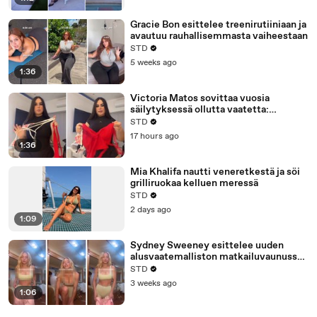
Gracie Bon esittelee treenirutiiniaan ja
avautuu rauhallisemmasta vaiheestaan
STD
5 weeks ago
1:36
Victoria Matos sovittaa vuosia
säilytyksessä ollutta vaatetta:
”Rakastin sitä”
STD
17 hours ago
1:36
Mia Khalifa nautti veneretkestä ja söi
grilliruokaa kelluen meressä
STD
2 days ago
1:09
Sydney Sweeney esittelee uuden
alusvaatemalliston matkailuvaunussa
kuvatussa kampanjassa
STD
3 weeks ago
1:06