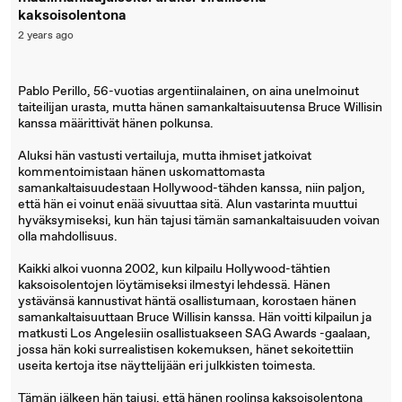
kaksoisolentona
2 years ago
Pablo Perillo, 56-vuotias argentiinalainen, on aina unelmoinut
taiteilijan urasta, mutta hänen samankaltaisuutensa Bruce Willisin
kanssa määrittivät hänen polkunsa.
Aluksi hän vastusti vertailuja, mutta ihmiset jatkoivat
kommentoimistaan hänen uskomattomasta
samankaltaisuudestaan Hollywood-tähden kanssa, niin paljon,
että hän ei voinut enää sivuuttaa sitä. Alun vastarinta muuttui
hyväksymiseksi, kun hän tajusi tämän samankaltaisuuden voivan
olla mahdollisuus.
Kaikki alkoi vuonna 2002, kun kilpailu Hollywood-tähtien
kaksoisolentojen löytämiseksi ilmestyi lehdessä. Hänen
ystävänsä kannustivat häntä osallistumaan, korostaen hänen
samankaltaisuuttaan Bruce Willisin kanssa. Hän voitti kilpailun ja
matkusti Los Angelesiin osallistuakseen SAG Awards -gaalaan,
jossa hän koki surrealistisen kokemuksen, hänet sekoitettiin
useita kertoja itse näyttelijään eri julkkisten toimesta.
Tämän jälkeen hän tajusi, että hänen roolinsa kaksoisolentona