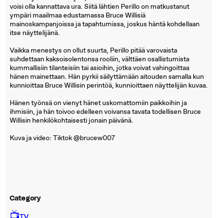
voisi olla kannattava ura. Siitä lähtien Perillo on matkustanut
ympäri maailmaa edustamassa Bruce Willisiä
mainoskampanjoissa ja tapahtumissa, joskus häntä kohdellaan
itse näyttelijänä.
Vaikka menestys on ollut suurta, Perillo pitää varovaista
suhdettaan kaksoisolentonsa rooliin, välttäen osallistumista
kummallisiin tilanteisiin tai asioihin, jotka voivat vahingoittaa
hänen mainettaan. Hän pyrkii säilyttämään aitouden samalla kun
kunnioittaa Bruce Willisin perintöä, kunnioittaen näyttelijän kuvaa.
Hänen työnsä on vienyt hänet uskomattomiin paikkoihin ja
ihmisiin, ja hän toivoo edelleen voivansa tavata todellisen Bruce
Willisin henkilökohtaisesti jonain päivänä.
Kuva ja video: Tiktok @brucew007
Category
📺
TV