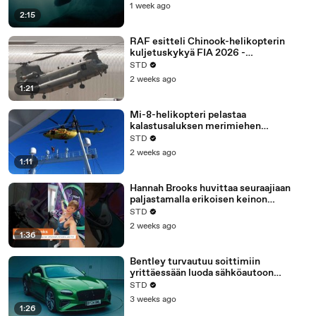
propulsio
1 week ago
2:15
RAF esitteli Chinook-helikopterin
kuljetuskykyä FIA 2026 -
ilmailunäyttelyssä
STD
2 weeks ago
1:21
Mi-8-helikopteri pelastaa
kalastusaluksen merimiehen
Beringinmerellä
STD
2 weeks ago
1:11
Hannah Brooks huvittaa seuraajiaan
paljastamalla erikoisen keinon
golflyöntien laskemiseen
STD
2 weeks ago
1:36
Bentley turvautuu soittimiin
yrittäessään luoda sähköautoon
polttomoottorien tunnetta
STD
3 weeks ago
1:26