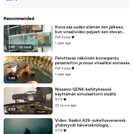
Recommended
Koira saa uuden elämän sen jälkeen,
kun viraalivideo paljasti sen olevan
jumissa asunnon parvekkeella
Pet é pop
1 year ago
1:46
|
Up next
Pelottavan näköinen koiranpentu
pelastettiin ja nousi viraaliksi somessa
Pet é pop
1 year ago
1:49
Nissanin GEN4-kehityksessä
käyttämän simulaattorin sisällä
STD
22 hours ago
2:52
Video: Saabin A26-sukellusveneissä
yhdistyvät häiveteknologia,
vedenalaiset droonit ja Stirling-
STD