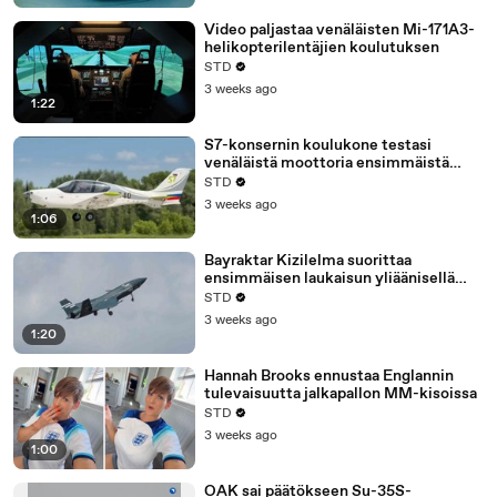
Video paljastaa venäläisten Mi-171A3-
helikopterilentäjien koulutuksen
STD
3 weeks ago
1:22
S7-konsernin koulukone testasi
venäläistä moottoria ensimmäistä
kertaa
STD
3 weeks ago
1:06
Bayraktar Kizilelma suorittaa
ensimmäisen laukaisun yliäänisellä
JET-230-ohjuksella
STD
3 weeks ago
1:20
Hannah Brooks ennustaa Englannin
tulevaisuutta jalkapallon MM-kisoissa
STD
3 weeks ago
1:00
OAK sai päätökseen Su-35S-