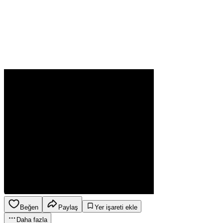
Beğen
Paylaş
Yer işareti ekle
Daha fazla