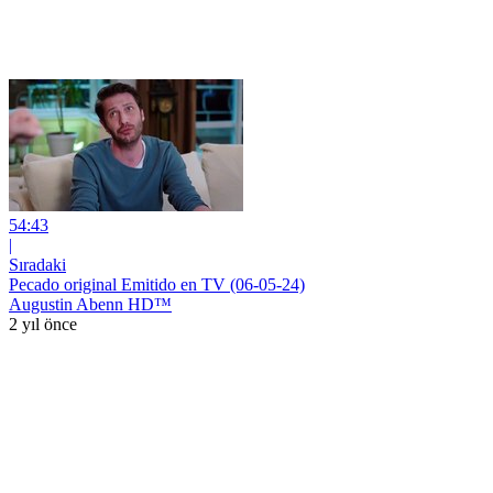
54:43
|
Sıradaki
Pecado original Emitido en TV (06-05-24)
Augustin Abenn HD™
2 yıl önce