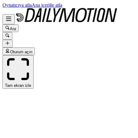
Oynatıcıya atla
Ana içeriğe atla
Ara
Oturum açın
Tam ekran izle