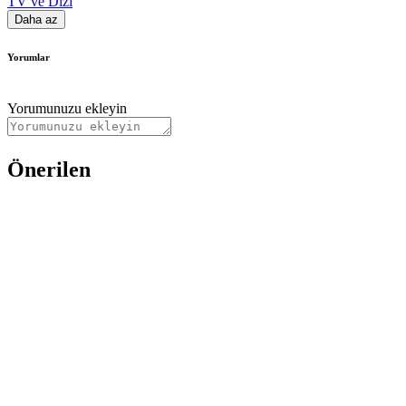
TV ve Dizi
Daha az
Yorumlar
Yorumunuzu ekleyin
Önerilen