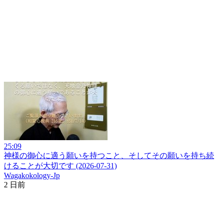
25:09
神様の御心に適う願いを持つこと、そしてその願いを持ち続
けることが大切です (2026-07-31)
Wagakokology-Jp
2 日前