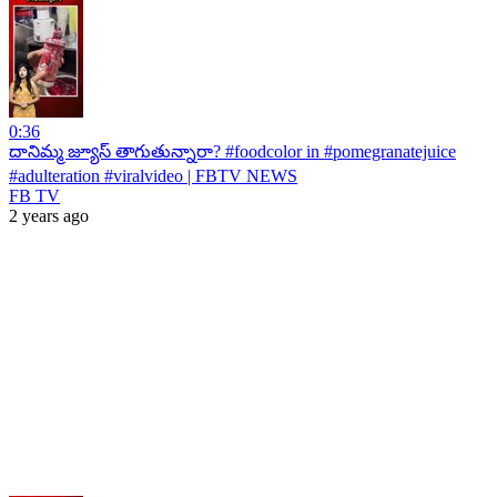
0:36
దానిమ్మ జ్యూస్ తాగుతున్నారా? #foodcolor in #pomegranatejuice
#adulteration #viralvideo | FBTV NEWS
FB TV
2 years ago