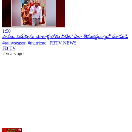
1:50
పాపం.. వధువును మోకాళ్ల లోతు నీటిలో ఎలా తీసుకెళ్తున్నాడో చూడండి
#rainyseason #marriege | FBTV NEWS
FB TV
2 years ago