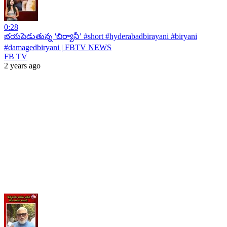
0:28
భయపెడుతున్న 'బిర్యానీ’ #short #hyderabadbirayani #biryani
#damagedbiryani | FBTV NEWS
FB TV
2 years ago