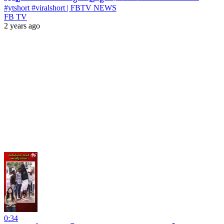
#ytshort #viralshort | FBTV NEWS
FB TV
2 years ago
0:34