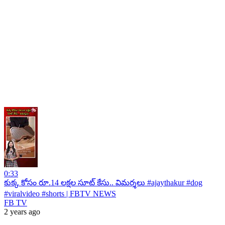
0:33
కుక్క కోసం రూ.14 లక్షల సూట్ కేసు.. విమర్శలు #ajaythakur #dog
#viralvideo #shorts | FBTV NEWS
FB TV
2 years ago