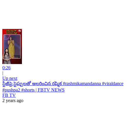
0:26
|
Up next
స్టేజీపై స్టెప్పులతో అలరించిన రష్మిక #rashmikamandanna #viraldance
#pushpa2 #shorts | FBTV NEWS
FB TV
2 years ago