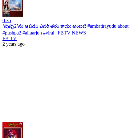
0:35
‘పుష్ప2’ను ఆపడం ఎవరి తరం కాదు: అంబటి #ambatirayudu about
#pushpa2 #alluarjun #viral | FBTV NEWS
FB TV
2 years ago