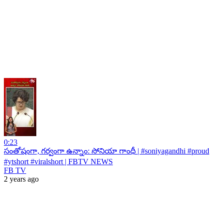
0:23
సంతోషంగా, గర్వంగా ఉన్నాం: సోనియా గాంధీ | #soniyagandhi #proud
#ytshort #viralshort | FBTV NEWS
FB TV
2 years ago