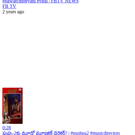
#bawarchibiryani #viral | FBTV NEWS
FB TV
2 years ago
0:28
పుష్ప-2కు మూడో మ్యూజిక్ డైరెక్టర్? | #pushpa2 #musicdirectors