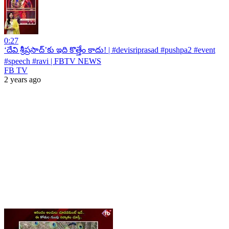
0:27
‘దేవి శ్రీప్రసాద్’కు ఇది కొత్తేం కాదు! | #devisriprasad #pushpa2 #event
#speech #ravi | FBTV NEWS
FB TV
2 years ago