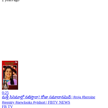
0:25
మళ్లీ సినిమాల్లో నటిస్తారా? రోజా సమాధానమిదే | #roja #heroine
#reentry #newlooks #ytshort | FBTV NEWS
FB TV