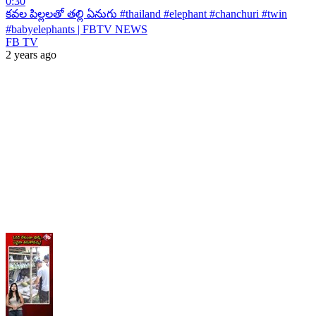
0:30
కవల పిల్లలతో తల్లి ఏనుగు #thailand #elephant #chanchuri #twin
#babyelephants | FBTV NEWS
FB TV
2 years ago