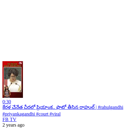
0:30
కేరళ చేనేత చీరలో ప్రియాంక.. ఫొటో తీసిన రాహుల్ | #rahulgandhi
#priyankagandhi #court #viral
FB TV
2 years ago