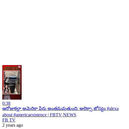
0:38
ఆరోజుకల్లా అమెరికా పేరు అంతమవుతుంది: అలెక్సా జోస్యం #alexa
about #americaexistence | FBTV NEWS
FB TV
2 years ago