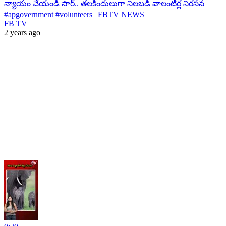
న్యాయం చేయండి సార్.. తలకిందులుగా నిలబడి వాలంటీర్ల నిరసన
#apgovernment #volunteers | FBTV NEWS
FB TV
2 years ago