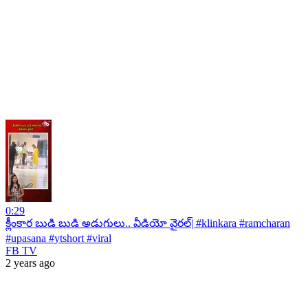
0:29
క్లీంకార బుడి బుడి అడుగులు.. వీడియో వైరల్| #klinkara #ramcharan
#upasana #ytshort #viral
FB TV
2 years ago