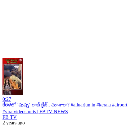
0:27
కేరళలో ‘పుష్ప’ రాజ్ క్రేజ్.. చూశారా? #alluarjun in #kerala #airport
#viralvideoshorts | FBTV NEWS
FB TV
2 years ago