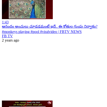
1:43
ఆనందం అంచులు చూడడమంటే ఇదే.. ఈ కోతుల గుంపు నిర్వాకం?
#monkeys playing #pool #viralvideo | FBTV NEWS
FB TV
2 years ago