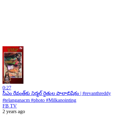
0:27
సీఎం రేవంత్‌కు నిర్మల్ రైతుల పాలాభిషేకం | #revanthreddy
#telanganacm #photo #Milkanointing
FB TV
2 years ago