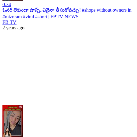
0:34
ఓనర్ లేకుండా షాప్స్..ఏవైనా తీసుకోవచ్చు! #shops without owners in
#mizoram #viral #short | FBTV NEWS
FB TV
2 years ago