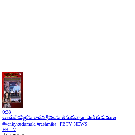
0:38
అందుకే రష్మికను కాదని శ్రీలీలను తీసుకున్నాం: వెంకీ కుడుముల
#venkykudumula #rashmika | FBTV NEWS
FB TV
2 years ago