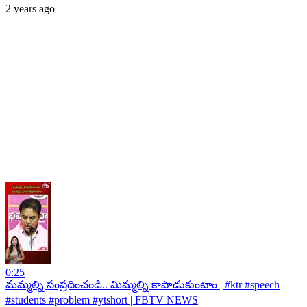
2 years ago
0:25
మమ్మల్ని సంప్రదించండి.. మిమ్మల్ని కాపాడుకుంటాం | #ktr #speech
#students #problem #ytshort | FBTV NEWS