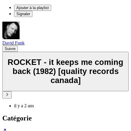
Ajouter à la playlist
Signaler
David Funk
Suivre
ROCKET - it keeps me coming
back (1982) [quality records
canada]
il y a 2 ans
Catégorie
🎵