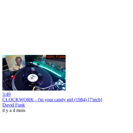
3:49
CLOCKWORK - i'm your candy girl (1984) [7'inch]
David Funk
il y a 4 mois