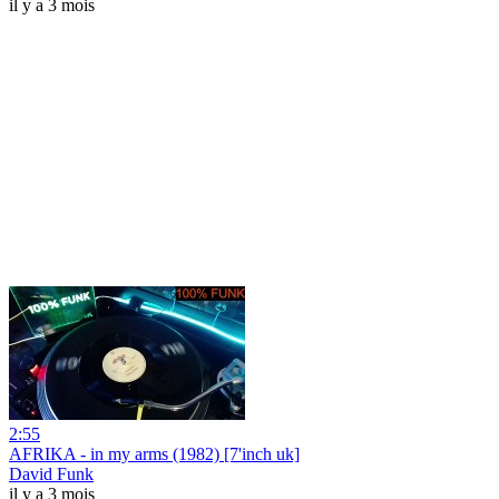
il y a 3 mois
2:55
AFRIKA - in my arms (1982) [7'inch uk]
David Funk
il y a 3 mois