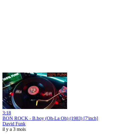
3:18
BON ROCK - B.boy (Oh-La Oh) (1983) [7'inch]
David Funk
il y a 3 mois