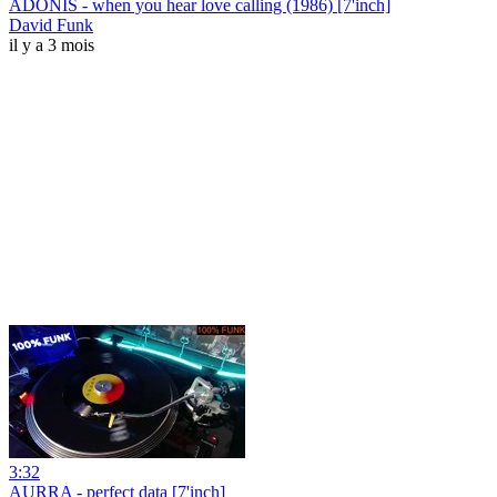
ADONIS - when you hear love calling (1986) [7'inch]
David Funk
il y a 3 mois
3:32
AURRA - perfect data [7'inch]