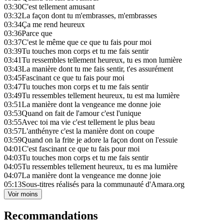
03:30
C'est tellement amusant
03:32
La façon dont tu m'embrasses, m'embrasses
03:34
Ça me rend heureux
03:36
Parce que
03:37
C'est le même que ce que tu fais pour moi
03:39
Tu touches mon corps et tu me fais sentir
03:41
Tu ressembles tellement heureux, tu es mon lumière
03:43
La manière dont tu me fais sentir, t'es assurément
03:45
Fascinant ce que tu fais pour moi
03:47
Tu touches mon corps et tu me fais sentir
03:49
Tu ressembles tellement heureux, tu est ma lumière
03:51
La manière dont la vengeance me donne joie
03:53
Quand on fait de l'amour c'est l'unique
03:55
Avec toi ma vie c'est tellement le plus beau
03:57
L'anthényre c'est la manière dont on coupe
03:59
Quand on la frite je adore la façon dont on l'essuie
04:01
C'est fascinant ce que tu fais pour moi
04:03
Tu touches mon corps et tu me fais sentir
04:05
Tu ressembles tellement heureux, tu es ma lumière
04:07
La manière dont la vengeance me donne joie
05:13
Sous-titres réalisés para la communauté d'Amara.org
Voir moins
Recommandations