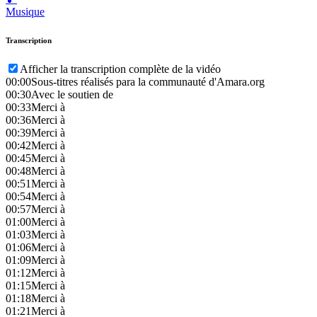
Musique
Transcription
Afficher la transcription complète de la vidéo
00:00
Sous-titres réalisés para la communauté d'Amara.org
00:30
Avec le soutien de
00:33
Merci à
00:36
Merci à
00:39
Merci à
00:42
Merci à
00:45
Merci à
00:48
Merci à
00:51
Merci à
00:54
Merci à
00:57
Merci à
01:00
Merci à
01:03
Merci à
01:06
Merci à
01:09
Merci à
01:12
Merci à
01:15
Merci à
01:18
Merci à
01:21
Merci à