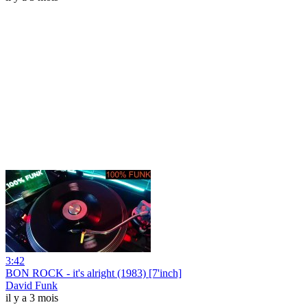
3:42
BON ROCK - it's alright (1983) [7'inch]
David Funk
il y a 3 mois