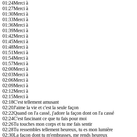
01:24
Merci à
01:27
Merci à
01:30
Merci à
01:33
Merci à
01:36
Merci à
01:39
Merci à
01:42
Merci à
01:45
Merci à
01:48
Merci à
01:51
Merci à
01:54
Merci à
01:57
Merci à
02:00
Merci à
02:03
Merci à
02:06
Merci à
02:09
Merci à
02:12
Merci à
02:15
Merci à
02:18
C'est tellement amusant
02:20
J'aime la vie et c'est la seule façon
02:22
Quand on l'a cassé, j'adore la façon dont on l'a cassé
02:24
C'est fascinant ce que tu fais pour moi
02:26
Tu touches mon corps et tu me fais sentir
02:28
Tu ressembles tellement heureux, tu es mon lumière
02:30
La façon dont tu m'embrasses, me rends heureux