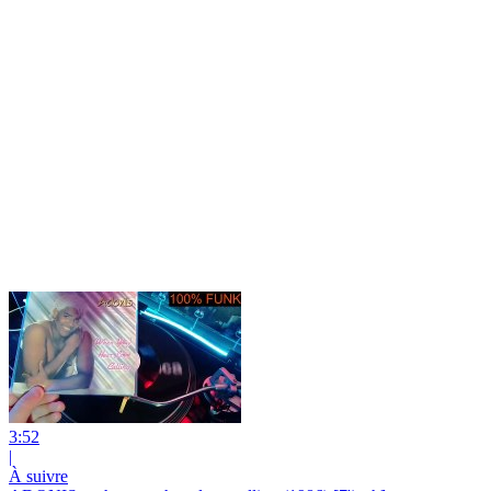
3:52
|
À suivre