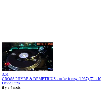
3:51
CROSS PHYRE & DEMETRIUS - make it easy (1987) [7'inch]
David Funk
il y a 4 mois