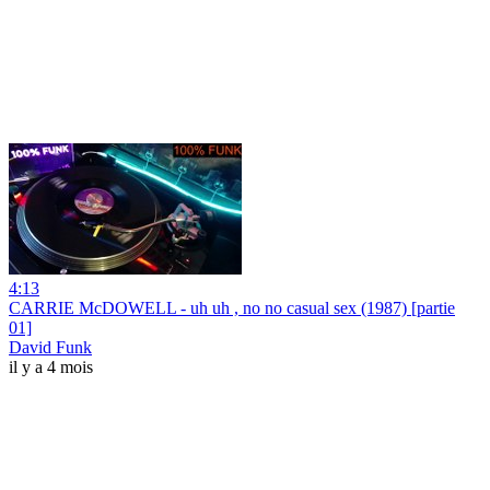
4:13
CARRIE McDOWELL - uh uh , no no casual sex (1987) [partie
01]
David Funk
il y a 4 mois