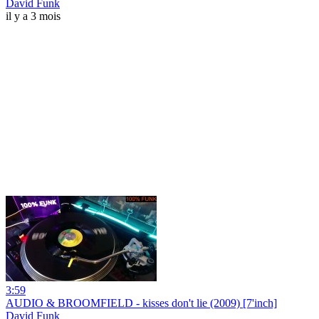
David Funk
il y a 3 mois
3:59
AUDIO & BROOMFIELD - kisses don't lie (2009) [7'inch]
David Funk