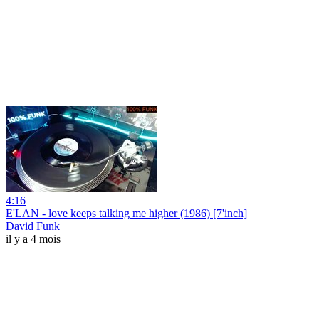
4:16
E'LAN - love keeps talking me higher (1986) [7'inch]
David Funk
il y a 4 mois