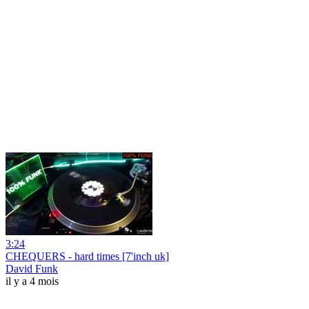
3:24
CHEQUERS - hard times [7'inch uk]
David Funk
il y a 4 mois