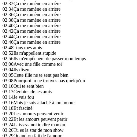
02:32
Ça me ramène en arrière
02:34
Ça me ramène en arrière
02:36
Ça me ramène en arrière
02:38
Ça me ramène en arrière
02:40
Ça me ramène en arrière
02:42
Ça me ramène en arrière
02:44
Ça me ramène en arrière
02:46
Ça me ramène en arrière
02:48
Tous mes amis
02:52
Ils m'appellent stupide
02:56
Ils m'empêchent de passer mon temps
03:00
Avec une fille comme toi
03:04
Ils disent
03:05
Cette fille ne te sent pas bien
03:08
Pourquoi tu ne trouves pas quelqu'un
03:10
Qui te sent bien
03:13
Certains de tes amis
03:14
Je vais fou
03:16
Mais je suis attaché à ton amour
03:18
Et fasciné
03:20
Les amours peuvent venir
03:22
Et les amours peuvent partir
03:24
Laissez-moi te dire maman
03:26
Tu es la star de mon show
03:29
Quand on fait de l'amour