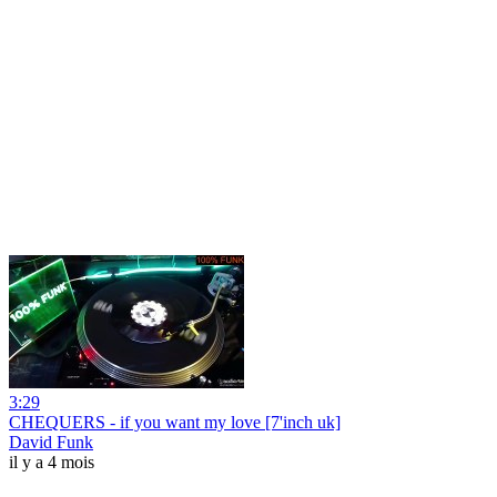
3:29
CHEQUERS - if you want my love [7'inch uk]
David Funk
il y a 4 mois