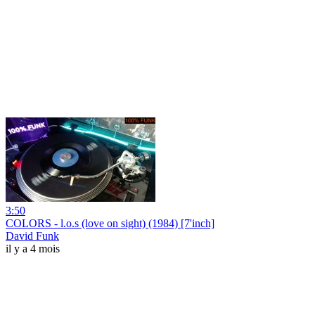
3:50
COLORS - l.o.s (love on sight) (1984) [7'inch]
David Funk
il y a 4 mois