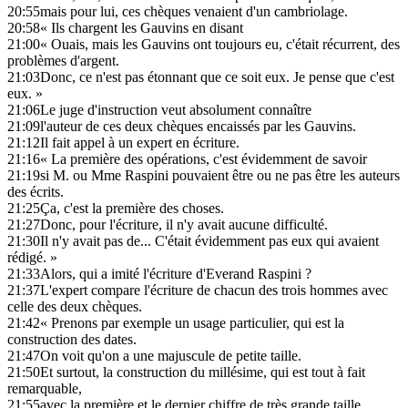
20:55
mais pour lui, ces chèques venaient d'un cambriolage.
20:58
« Ils chargent les Gauvins en disant
21:00
« Ouais, mais les Gauvins ont toujours eu, c'était récurrent, des
problèmes d'argent.
21:03
Donc, ce n'est pas étonnant que ce soit eux. Je pense que c'est
eux. »
21:06
Le juge d'instruction veut absolument connaître
21:09
l'auteur de ces deux chèques encaissés par les Gauvins.
21:12
Il fait appel à un expert en écriture.
21:16
« La première des opérations, c'est évidemment de savoir
21:19
si M. ou Mme Raspini pouvaient être ou ne pas être les auteurs
des écrits.
21:25
Ça, c'est la première des choses.
21:27
Donc, pour l'écriture, il n'y avait aucune difficulté.
21:30
Il n'y avait pas de... C'était évidemment pas eux qui avaient
rédigé. »
21:33
Alors, qui a imité l'écriture d'Everand Raspini ?
21:37
L'expert compare l'écriture de chacun des trois hommes avec
celle des deux chèques.
21:42
« Prenons par exemple un usage particulier, qui est la
construction des dates.
21:47
On voit qu'on a une majuscule de petite taille.
21:50
Et surtout, la construction du millésime, qui est tout à fait
remarquable,
21:55
avec la première et le dernier chiffre de très grande taille,