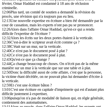
février, Omar Haddad est condamné à 18 ans de réclusion
criminelle.
12:06
Plus tard, un comité de soutien a demandé la révision du
procès, une révision qui n'a toujours pas eu lieu.
12:13
Une nouvelle expertise en écriture a bien été demandée par la
cour de cassation, mais les experts n'ont pas pu se prononcer.
12:26
Alors dans l'affaire Omar Haddad, qu'est-ce qui a rendu
difficile l'expertise de l'écriture ?
12:32
Alors les écrits sur les deux portes étaient à la verticale.
12:36
C'est-à-dire le scripteur avait écrit comme ça ?
12:38
C'était sur un mur, sur la verticale.
12:40
Ce n'est pas le document posé à plat ?
12:42
Ce n'est pas le document posé à plat.
12:43
Qu'est-ce que ça change ?
12:44
Ça change beaucoup de choses. On n'écrit pas de la même
manière sur un mur à la verticale que sur une table et à plat.
12:50
Donc la difficulté aussi de cette affaire, c'est que la personne,
la victime étant décédée, on ne pouvait plus lui demander d'écrire à
la verticale.
12:59
Et c'est une écriture bâton ?
13:01
C'est une écriture en capitale d'imprimerie qui est d'autant plus
difficile justement à expertiser,
13:06
puisqu'on n'a pas de modalité de liaison qui, en règle générale,
contiennent des automatismes.
13:11
Alors au procès, dans l'affaire Omar Haddad, les experts ont