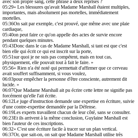
avec son propre sang, cette phrase à deux reprises ?
05:29
« Les blessures qu'avait Madame Marshall étaient multiples,
importantes, mais absolument pas mortelles, immédiatement
mortelles.
05:36
On sait par exemple, c'est prouvé, que même avec une plaie
cardiaque,
05:40
on peut faire ce qu'on appelle des actes de survie encore
pendant quelques minutes.
05:43
Donc dans le cas de Madame Marshall, si tant est que c'est
bien elle qui écrit ce qui est inscrit sur la porte,
05:51
sur quoi je ne suis pas compétent, mais en tout cas,
physiquement, elle pouvait tout à fait le faire. »
05:56
« Rien n'a été noté qui permettait d'affirmer que ce cerveau
avait souffert suffisamment, si vous voulez,
06:03
pour empêcher la personne d'être consciente, autrement dit
lucide. »
06:07
Que Madame Marshall ait pu écrire cette lettre ne signifie pas
forcément qu'elle l'ait écrite.
06:12
Le juge d'instruction demande une expertise en écriture, suivie
d'une contre-expertise demandée par la Défense.
06:19
Les experts travaillent chacun de leur côté, sans se consulter.
06:23
Et ils arrivent à la même conclusion, Guylaine Marshall est
bien l'auteur de ces inscriptions.
06:32
« C'est une écriture facile à tracer sur un plan vertical.
06:37
Or, que sait-on, on sait que Madame Marshall utilise très