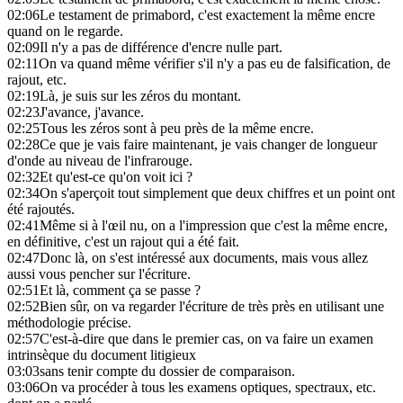
02:06
Le testament de primabord, c'est exactement la même encre
quand on le regarde.
02:09
Il n'y a pas de différence d'encre nulle part.
02:11
On va quand même vérifier s'il n'y a pas eu de falsification, de
rajout, etc.
02:19
Là, je suis sur les zéros du montant.
02:23
J'avance, j'avance.
02:25
Tous les zéros sont à peu près de la même encre.
02:28
Ce que je vais faire maintenant, je vais changer de longueur
d'onde au niveau de l'infrarouge.
02:32
Et qu'est-ce qu'on voit ici ?
02:34
On s'aperçoit tout simplement que deux chiffres et un point ont
été rajoutés.
02:41
Même si à l'œil nu, on a l'impression que c'est la même encre,
en définitive, c'est un rajout qui a été fait.
02:47
Donc là, on s'est intéressé aux documents, mais vous allez
aussi vous pencher sur l'écriture.
02:51
Et là, comment ça se passe ?
02:52
Bien sûr, on va regarder l'écriture de très près en utilisant une
méthodologie précise.
02:57
C'est-à-dire que dans le premier cas, on va faire un examen
intrinsèque du document litigieux
03:03
sans tenir compte du dossier de comparaison.
03:06
On va procéder à tous les examens optiques, spectraux, etc.