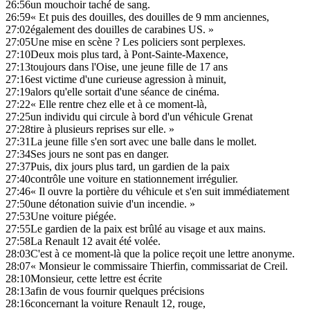
26:56
un mouchoir taché de sang.
26:59
« Et puis des douilles, des douilles de 9 mm anciennes,
27:02
également des douilles de carabines US. »
27:05
Une mise en scène ? Les policiers sont perplexes.
27:10
Deux mois plus tard, à Pont-Sainte-Maxence,
27:13
toujours dans l'Oise, une jeune fille de 17 ans
27:16
est victime d'une curieuse agression à minuit,
27:19
alors qu'elle sortait d'une séance de cinéma.
27:22
« Elle rentre chez elle et à ce moment-là,
27:25
un individu qui circule à bord d'un véhicule Grenat
27:28
tire à plusieurs reprises sur elle. »
27:31
La jeune fille s'en sort avec une balle dans le mollet.
27:34
Ses jours ne sont pas en danger.
27:37
Puis, dix jours plus tard, un gardien de la paix
27:40
contrôle une voiture en stationnement irrégulier.
27:46
« Il ouvre la portière du véhicule et s'en suit immédiatement
27:50
une détonation suivie d'un incendie. »
27:53
Une voiture piégée.
27:55
Le gardien de la paix est brûlé au visage et aux mains.
27:58
La Renault 12 avait été volée.
28:03
C'est à ce moment-là que la police reçoit une lettre anonyme.
28:07
« Monsieur le commissaire Thierfin, commissariat de Creil.
28:10
Monsieur, cette lettre est écrite
28:13
afin de vous fournir quelques précisions
28:16
concernant la voiture Renault 12, rouge,