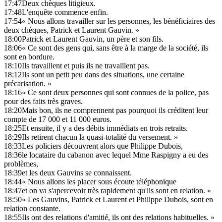
17:47
Deux chèques litigieux.
17:48
L'enquête commence enfin.
17:54
« Nous allons travailler sur les personnes, les bénéficiaires des
deux chèques, Patrick et Laurent Gauvin. »
18:00
Patrick et Laurent Gauvin, un père et son fils.
18:06
« Ce sont des gens qui, sans être à la marge de la société, ils
sont en bordure.
18:10
Ils travaillent et puis ils ne travaillent pas.
18:12
Ils sont un petit peu dans des situations, une certaine
précarisation. »
18:16
« Ce sont deux personnes qui sont connues de la police, pas
pour des faits très graves.
18:20
Mais bon, ils ne comprennent pas pourquoi ils créditent leur
compte de 17 000 et 11 000 euros.
18:25
Et ensuite, il y a des débits immédiats en trois retraits.
18:29
Ils retirent chacun la quasi-totalité du versement. »
18:33
Les policiers découvrent alors que Philippe Dubois,
18:36
le locataire du cabanon avec lequel Mme Raspigny a eu des
problèmes,
18:39
et les deux Gauvins se connaissent.
18:44
« Nous allons les placer sous écoute téléphonique
18:47
et on va s'apercevoir très rapidement qu'ils sont en relation. »
18:50
« Les Gauvins, Patrick et Laurent et Philippe Dubois, sont en
relation constante.
18:55
Ils ont des relations d'amitié, ils ont des relations habituelles. »