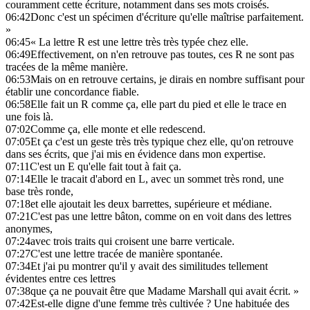
couramment cette écriture, notamment dans ses mots croisés.
06:42
Donc c'est un spécimen d'écriture qu'elle maîtrise parfaitement.
»
06:45
« La lettre R est une lettre très très typée chez elle.
06:49
Effectivement, on n'en retrouve pas toutes, ces R ne sont pas
tracées de la même manière.
06:53
Mais on en retrouve certains, je dirais en nombre suffisant pour
établir une concordance fiable.
06:58
Elle fait un R comme ça, elle part du pied et elle le trace en
une fois là.
07:02
Comme ça, elle monte et elle redescend.
07:05
Et ça c'est un geste très très typique chez elle, qu'on retrouve
dans ses écrits, que j'ai mis en évidence dans mon expertise.
07:11
C'est un E qu'elle fait tout à fait ça.
07:14
Elle le tracait d'abord en L, avec un sommet très rond, une
base très ronde,
07:18
et elle ajoutait les deux barrettes, supérieure et médiane.
07:21
C'est pas une lettre bâton, comme on en voit dans des lettres
anonymes,
07:24
avec trois traits qui croisent une barre verticale.
07:27
C'est une lettre tracée de manière spontanée.
07:34
Et j'ai pu montrer qu'il y avait des similitudes tellement
évidentes entre ces lettres
07:38
que ça ne pouvait être que Madame Marshall qui avait écrit. »
07:42
Est-elle digne d'une femme très cultivée ? Une habituée des