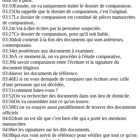
dont on a parlé.
03:10
Ensuite, on va uniquement traiter le dossier de comparaison.
03:15
On rappelle que le dossier de comparaison, c'est l'original.
03:17
Le dossier de comparaison est constitué de pièces manuscrites
de comparaison,
03:24
c'est-à-dire écrites par la personne suspectée.
03:27
Ce dossier de comparaison, pour qu'il soit fiable,
03:30
doit contenir à la fois des documents qui sont antérieurs,
contemporains
03:34
et postérieurs aux documents à examiner.
03:36
À ce moment-là, on va procéder à l'étude comparative,
03:39
à savoir comparaison entre l'écriture et la signature du
document litigieux
03:44
avec les documents de référence.
03:46
Et si on vous demande de comparer une écriture avec celle
d'une personne qui est décédée,
03:51
comment faites-vous ?
03:52
On va rechercher des documents dans son lieu de domicile.
03:56
On va rassembler tout ce qu'on trouve.
03:58
Et on va essayer aussi parallèlement de trouver des documents
officiels
04:02
dont on est sûr que c'est bien elle qui a porté les mentions
manuscrites
04:06
et les signatures sur les dits documents,
04:08
qui eux vont servir de référence pour vérifier que tout ce qu'on