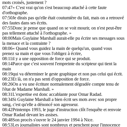
mots croisés, justement ?
07:47
« C'est vrai qu'on s'est beaucoup attaché à cette faute
d'orthographe.
07:50
Je dirais pas qu'elle était coutumière du fait, mais on a retrouvé
des fautes dans ses écrits.
07:55
Donc je pense que quand on se voit mourir, on n'est peut-être
pas tellement attaché à l'orthographe. »
08:00
Mais Guylaine Marshall aurait-elle pu écrire ses messages sous
la menace et la contrainte ?
08:06
« Quand vous guidez la main de quelqu'un, quand vous
prenez sa main et que vous l'obligez à écrire,
08:11
il y a une opposition de force qui se produit.
08:14
Parce que c'est souvent l'empreinte du scripteur qui tient la
main
08:19
qui va déterminer le geste graphique et non pas celui qui écrit.
08:23
Et là, on n'a pas senti d'opposition de force.
08:26
On a vu une écriture normalement dégradée compte tenu de
l'état de Madame Marshall. »
08:31
L'expertise est donc accablante pour Omar Radad.
08:34
Si Guylaine Marshall a bien écrit ses mots avec son propre
sang, c'est qu'elle a dénoncé son agresseur.
08:42
Printemps 1993, le juge d'instruction clôt l'enquête et renvoie
Omar Radad devant les assises.
08:48
Son procès s'ouvre le 24 janvier 1994 à Nice.
08:53
Les journalistes sont nombreux et penchent pour l'innocence