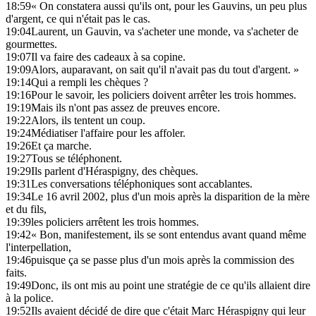
18:59
« On constatera aussi qu'ils ont, pour les Gauvins, un peu plus
d'argent, ce qui n'était pas le cas.
19:04
Laurent, un Gauvin, va s'acheter une monde, va s'acheter de
gourmettes.
19:07
Il va faire des cadeaux à sa copine.
19:09
Alors, auparavant, on sait qu'il n'avait pas du tout d'argent. »
19:14
Qui a rempli les chèques ?
19:16
Pour le savoir, les policiers doivent arrêter les trois hommes.
19:19
Mais ils n'ont pas assez de preuves encore.
19:22
Alors, ils tentent un coup.
19:24
Médiatiser l'affaire pour les affoler.
19:26
Et ça marche.
19:27
Tous se téléphonent.
19:29
Ils parlent d'Héraspigny, des chèques.
19:31
Les conversations téléphoniques sont accablantes.
19:34
Le 16 avril 2002, plus d'un mois après la disparition de la mère
et du fils,
19:39
les policiers arrêtent les trois hommes.
19:42
« Bon, manifestement, ils se sont entendus avant quand même
l'interpellation,
19:46
puisque ça se passe plus d'un mois après la commission des
faits.
19:49
Donc, ils ont mis au point une stratégie de ce qu'ils allaient dire
à la police.
19:52
Ils avaient décidé de dire que c'était Marc Héraspigny qui leur