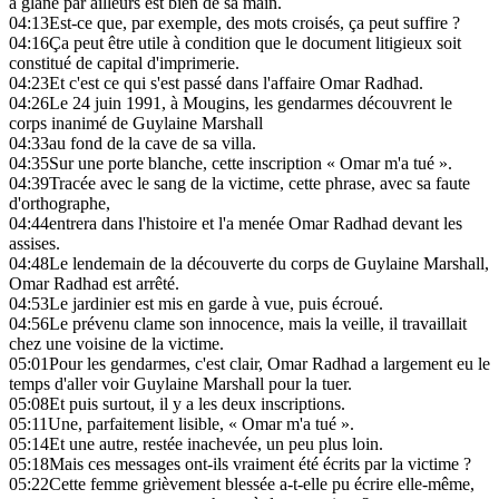
a glané par ailleurs est bien de sa main.
04:13
Est-ce que, par exemple, des mots croisés, ça peut suffire ?
04:16
Ça peut être utile à condition que le document litigieux soit
constitué de capital d'imprimerie.
04:23
Et c'est ce qui s'est passé dans l'affaire Omar Radhad.
04:26
Le 24 juin 1991, à Mougins, les gendarmes découvrent le
corps inanimé de Guylaine Marshall
04:33
au fond de la cave de sa villa.
04:35
Sur une porte blanche, cette inscription « Omar m'a tué ».
04:39
Tracée avec le sang de la victime, cette phrase, avec sa faute
d'orthographe,
04:44
entrera dans l'histoire et l'a menée Omar Radhad devant les
assises.
04:48
Le lendemain de la découverte du corps de Guylaine Marshall,
Omar Radhad est arrêté.
04:53
Le jardinier est mis en garde à vue, puis écroué.
04:56
Le prévenu clame son innocence, mais la veille, il travaillait
chez une voisine de la victime.
05:01
Pour les gendarmes, c'est clair, Omar Radhad a largement eu le
temps d'aller voir Guylaine Marshall pour la tuer.
05:08
Et puis surtout, il y a les deux inscriptions.
05:11
Une, parfaitement lisible, « Omar m'a tué ».
05:14
Et une autre, restée inachevée, un peu plus loin.
05:18
Mais ces messages ont-ils vraiment été écrits par la victime ?
05:22
Cette femme grièvement blessée a-t-elle pu écrire elle-même,