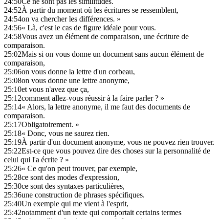
24:50
Ce ne sont pas les similitudes.
24:52
À partir du moment où les écritures se ressemblent,
24:54
on va chercher les différences. »
24:56
« Là, c'est le cas de figure idéale pour vous.
24:58
Vous avez un élément de comparaison, une écriture de
comparaison.
25:02
Mais si on vous donne un document sans aucun élément de
comparaison,
25:06
on vous donne la lettre d'un corbeau,
25:08
on vous donne une lettre anonyme,
25:10
et vous n'avez que ça,
25:12
comment allez-vous réussir à la faire parler ? »
25:14
« Alors, la lettre anonyme, il me faut des documents de
comparaison.
25:17
Obligatoirement. »
25:18
« Donc, vous ne saurez rien.
25:19
À partir d'un document anonyme, vous ne pouvez rien trouver.
25:22
Est-ce que vous pouvez dire des choses sur la personnalité de
celui qui l'a écrite ? »
25:26
« Ce qu'on peut trouver, par exemple,
25:28
ce sont des modes d'expression,
25:30
ce sont des syntaxes particulières,
25:36
une construction de phrases spécifiques.
25:40
Un exemple qui me vient à l'esprit,
25:42
notamment d'un texte qui comportait certains termes