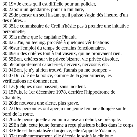
30:19
« Je crois qu'il est difficile pour un policier,
30:23
pour un gendarme, pour un militaire,
30:29
de penser un seul instant qu'il puisse s'agir, dès l'heure, d'un
des nôtres. »
30:35
Le commissaire de Creil n'hésite pas à prendre une initiative
personnelle,
30:39
la même que le capitaine Pinault.
30:42
« J'ai, au feeling, procédé à quelques vérifications
30:46
sur l'emploi du temps de certains fonctionnaires,
30:49
sur des critères tout à fait vaseux, qui ne prouvaient rien.
30:55
Bon, critères sur vie privée bizarre, vie privée dissolue,
30:59
comportement caractériel, nerveux, nervosité, etc.
31:04
Bon, je n'y ai rien trouvé, j'aurais pu me tromper. »
31:07
Du côté de la police, comme de la gendarmerie, les
vérifications ne donnent rien.
31:12
Quelques mois passent, sans incident.
31:15
Puis, le 1er décembre 1978, derrière l'hippodrome de
Chantilly,
31:20
de nouveau une alerte, plus grave.
31:22
Des personnes ont aperçu une jeune femme allongée sur le
bord de la route.
31:26
« Je pense qu'elle a eu un malaise au début, se précipite.
31:29
En fait, cette jeune femme a reçu plusieurs balles dans le corps.
31:33
Elle est hospitalisée d'urgence, elle s'appelle Yolande,
31:37
et malheureusement, elle décède le soir à la clinique