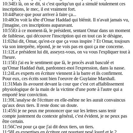
10:34
Et là, on se dit, si c'est quelqu'un qui a simulé totalement ces
inscriptions, le mec, il est vraiment fort.
10:44
Parce que pour arriver à faire ça...
10:48
On voit la tête d'Omar Haddad qui blémit. Il n'avait jamais vu,
j'imagine, ces inscriptions auparavant.
10:55
Et à ce moment-là, le président, sentant Omar dans un moment
de faiblesse, qui découvre l'inscription qui en tout cas le désigne,
11:02
lui dit, Omar, qu'est-ce que ça vous inspire ? Et Omar, toujours
via son interprète, répond, je ne vois pas en quoi ça me concerne.
11:12
Le président lui dit, asseyez-vous, on va vous l'expliquer tout à
l'heure.
11:15
Et j'ai eu le sentiment que là, le procès avait basculé et
qu'Omar Haddad était, pardonnez-moi l'expression, dans la nasse.
11:24
Les experts en écriture viennent à la barre et ils confirment.
Pour eux, ces écrits sont bien l'oeuvre de Guylaine Marshall.
11:31
Mais ils avouent devant la cour que c'est cet affaiblissement
physiologique de la main de la victime d'une porte à l'autre qui a
emporté leur conviction.
11:39
L'analyse de l'écriture en elle-même ne les aurait convaincus
qu'aux deux tiers. Il reste donc un doute.
11:45
Si je ne peux me prononcer que sur les lettres sans tenir
compte justement du contexte général, c'est évident, je ne peux pas
être certain.
11:56
C'est pour ça que j'ai dit deux tiers, un tiers.
11:58
Les expertises en écriture ont pourtant pesé lourd et le 2