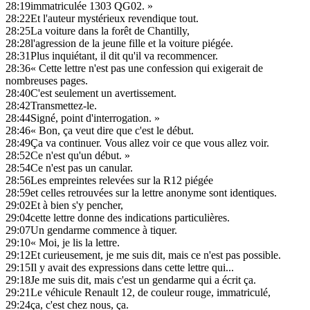
28:19
immatriculée 1303 QG02. »
28:22
Et l'auteur mystérieux revendique tout.
28:25
La voiture dans la forêt de Chantilly,
28:28
l'agression de la jeune fille et la voiture piégée.
28:31
Plus inquiétant, il dit qu'il va recommencer.
28:36
« Cette lettre n'est pas une confession qui exigerait de
nombreuses pages.
28:40
C'est seulement un avertissement.
28:42
Transmettez-le.
28:44
Signé, point d'interrogation. »
28:46
« Bon, ça veut dire que c'est le début.
28:49
Ça va continuer. Vous allez voir ce que vous allez voir.
28:52
Ce n'est qu'un début. »
28:54
Ce n'est pas un canular.
28:56
Les empreintes relevées sur la R12 piégée
28:59
et celles retrouvées sur la lettre anonyme sont identiques.
29:02
Et à bien s'y pencher,
29:04
cette lettre donne des indications particulières.
29:07
Un gendarme commence à tiquer.
29:10
« Moi, je lis la lettre.
29:12
Et curieusement, je me suis dit, mais ce n'est pas possible.
29:15
Il y avait des expressions dans cette lettre qui...
29:18
Je me suis dit, mais c'est un gendarme qui a écrit ça.
29:21
Le véhicule Renault 12, de couleur rouge, immatriculé,
29:24
ça, c'est chez nous, ça.