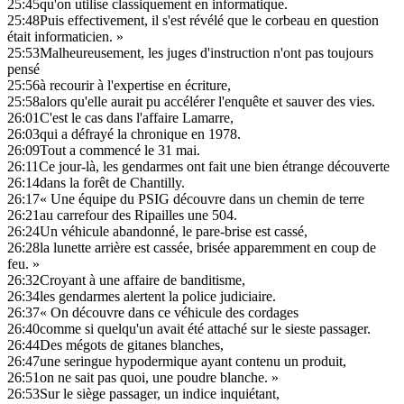
25:45
qu'on utilise classiquement en informatique.
25:48
Puis effectivement, il s'est révélé que le corbeau en question
était informaticien. »
25:53
Malheureusement, les juges d'instruction n'ont pas toujours
pensé
25:56
à recourir à l'expertise en écriture,
25:58
alors qu'elle aurait pu accélérer l'enquête et sauver des vies.
26:01
C'est le cas dans l'affaire Lamarre,
26:03
qui a défrayé la chronique en 1978.
26:09
Tout a commencé le 31 mai.
26:11
Ce jour-là, les gendarmes ont fait une bien étrange découverte
26:14
dans la forêt de Chantilly.
26:17
« Une équipe du PSIG découvre dans un chemin de terre
26:21
au carrefour des Ripailles une 504.
26:24
Un véhicule abandonné, le pare-brise est cassé,
26:28
la lunette arrière est cassée, brisée apparemment en coup de
feu. »
26:32
Croyant à une affaire de banditisme,
26:34
les gendarmes alertent la police judiciaire.
26:37
« On découvre dans ce véhicule des cordages
26:40
comme si quelqu'un avait été attaché sur le sieste passager.
26:44
Des mégots de gitanes blanches,
26:47
une seringue hypodermique ayant contenu un produit,
26:51
on ne sait pas quoi, une poudre blanche. »
26:53
Sur le siège passager, un indice inquiétant,