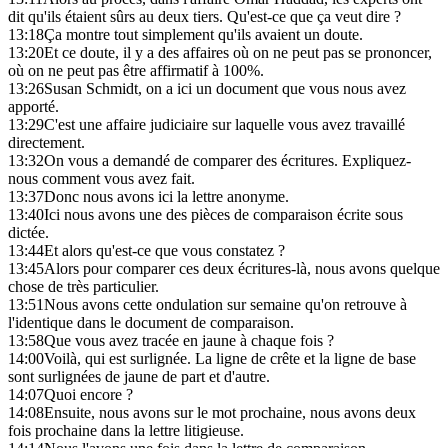
dit qu'ils étaient sûrs au deux tiers. Qu'est-ce que ça veut dire ?
13:18
Ça montre tout simplement qu'ils avaient un doute.
13:20
Et ce doute, il y a des affaires où on ne peut pas se prononcer,
où on ne peut pas être affirmatif à 100%.
13:26
Susan Schmidt, on a ici un document que vous nous avez
apporté.
13:29
C'est une affaire judiciaire sur laquelle vous avez travaillé
directement.
13:32
On vous a demandé de comparer des écritures. Expliquez-
nous comment vous avez fait.
13:37
Donc nous avons ici la lettre anonyme.
13:40
Ici nous avons une des pièces de comparaison écrite sous
dictée.
13:44
Et alors qu'est-ce que vous constatez ?
13:45
Alors pour comparer ces deux écritures-là, nous avons quelque
chose de très particulier.
13:51
Nous avons cette ondulation sur semaine qu'on retrouve à
l'identique dans le document de comparaison.
13:58
Que vous avez tracée en jaune à chaque fois ?
14:00
Voilà, qui est surlignée. La ligne de crête et la ligne de base
sont surlignées de jaune de part et d'autre.
14:07
Quoi encore ?
14:08
Ensuite, nous avons sur le mot prochaine, nous avons deux
fois prochaine dans la lettre litigieuse.