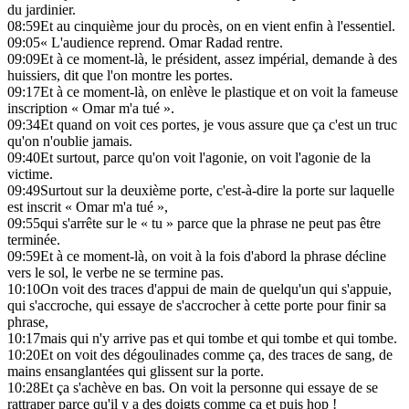
du jardinier.
08:59
Et au cinquième jour du procès, on en vient enfin à l'essentiel.
09:05
« L'audience reprend. Omar Radad rentre.
09:09
Et à ce moment-là, le président, assez impérial, demande à des
huissiers, dit que l'on montre les portes.
09:17
Et à ce moment-là, on enlève le plastique et on voit la fameuse
inscription « Omar m'a tué ».
09:34
Et quand on voit ces portes, je vous assure que ça c'est un truc
qu'on n'oublie jamais.
09:40
Et surtout, parce qu'on voit l'agonie, on voit l'agonie de la
victime.
09:49
Surtout sur la deuxième porte, c'est-à-dire la porte sur laquelle
est inscrit « Omar m'a tué »,
09:55
qui s'arrête sur le « tu » parce que la phrase ne peut pas être
terminée.
09:59
Et à ce moment-là, on voit à la fois d'abord la phrase décline
vers le sol, le verbe ne se termine pas.
10:10
On voit des traces d'appui de main de quelqu'un qui s'appuie,
qui s'accroche, qui essaye de s'accrocher à cette porte pour finir sa
phrase,
10:17
mais qui n'y arrive pas et qui tombe et qui tombe et qui tombe.
10:20
Et on voit des dégoulinades comme ça, des traces de sang, de
mains ensanglantées qui glissent sur la porte.
10:28
Et ça s'achève en bas. On voit la personne qui essaye de se
rattraper parce qu'il y a des doigts comme ça et puis hop !