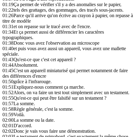
01:19
Ça permet de vérifier s'il y a des anomalies sur le papier,
01:22
tels des grattages, des gommages, des tracés sous-jacents.
01:26
Parce qu'il arrive qu'on écrive au crayon à papier, on repasse à
titre de modèle
01:31
et on repasse sur le tracé avec de l'encre.
01:34
Et ça permet aussi de différencier les caractères
typographiques.
01:38
Donc vous avez l'observation au microscope
01:40
et puis vous avez aussi un appareil, vous avez une mallette
spéciale.
01:43
Qu'est-ce que c'est cet appareil ?
01:44
Absolument.
01:45
C'est un appareil miniaturisé qui permet notamment de faire
des différences d'encre
01:50
grâce à l'infrarouge.
01:51
Expliquez-nous comment ça marche.
01:52
Alors, on va faire un test tout simplement avec un testament.
01:55
Qu'est-ce qui peut être falsifié sur un testament ?
01:57
La somme.
01:58
Règle générale, c'est la somme.
01:59
Voilà.
02:00
La somme ou la date.
02:01
D'accord.
02:02
Donc je vais vous faire une démonstration.
02:03
Le testament de primabord, c'est exactement la même chose.