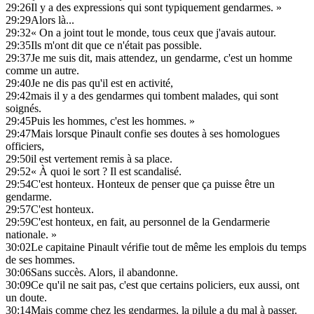
29:26
Il y a des expressions qui sont typiquement gendarmes. »
29:29
Alors là...
29:32
« On a joint tout le monde, tous ceux que j'avais autour.
29:35
Ils m'ont dit que ce n'était pas possible.
29:37
Je me suis dit, mais attendez, un gendarme, c'est un homme
comme un autre.
29:40
Je ne dis pas qu'il est en activité,
29:42
mais il y a des gendarmes qui tombent malades, qui sont
soignés.
29:45
Puis les hommes, c'est les hommes. »
29:47
Mais lorsque Pinault confie ses doutes à ses homologues
officiers,
29:50
il est vertement remis à sa place.
29:52
« À quoi le sort ? Il est scandalisé.
29:54
C'est honteux. Honteux de penser que ça puisse être un
gendarme.
29:57
C'est honteux.
29:59
C'est honteux, en fait, au personnel de la Gendarmerie
nationale. »
30:02
Le capitaine Pinault vérifie tout de même les emplois du temps
de ses hommes.
30:06
Sans succès. Alors, il abandonne.
30:09
Ce qu'il ne sait pas, c'est que certains policiers, eux aussi, ont
un doute.
30:14
Mais comme chez les gendarmes, la pilule a du mal à passer.