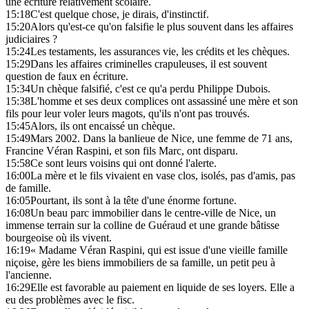
une écriture relativement scolaire.
15:18
C'est quelque chose, je dirais, d'instinctif.
15:20
Alors qu'est-ce qu'on falsifie le plus souvent dans les affaires
judiciaires ?
15:24
Les testaments, les assurances vie, les crédits et les chèques.
15:29
Dans les affaires criminelles crapuleuses, il est souvent
question de faux en écriture.
15:34
Un chèque falsifié, c'est ce qu'a perdu Philippe Dubois.
15:38
L'homme et ses deux complices ont assassiné une mère et son
fils pour leur voler leurs magots, qu'ils n'ont pas trouvés.
15:45
Alors, ils ont encaissé un chèque.
15:49
Mars 2002. Dans la banlieue de Nice, une femme de 71 ans,
Francine Véran Raspini, et son fils Marc, ont disparu.
15:58
Ce sont leurs voisins qui ont donné l'alerte.
16:00
La mère et le fils vivaient en vase clos, isolés, pas d'amis, pas
de famille.
16:05
Pourtant, ils sont à la tête d'une énorme fortune.
16:08
Un beau parc immobilier dans le centre-ville de Nice, un
immense terrain sur la colline de Guéraud et une grande bâtisse
bourgeoise où ils vivent.
16:19
« Madame Véran Raspini, qui est issue d'une vieille famille
niçoise, gère les biens immobiliers de sa famille, un petit peu à
l'ancienne.
16:29
Elle est favorable au paiement en liquide de ses loyers. Elle a
eu des problèmes avec le fisc.