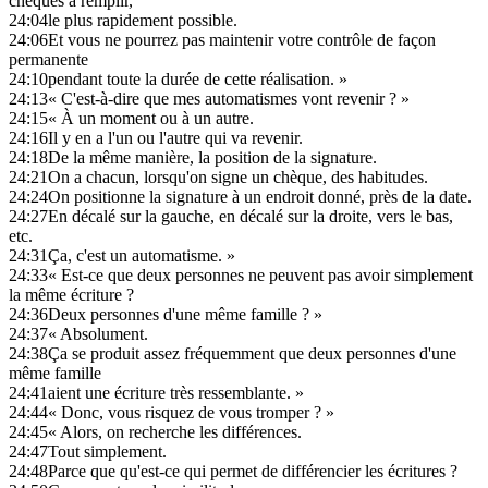
chèques à remplir,
24:04
le plus rapidement possible.
24:06
Et vous ne pourrez pas maintenir votre contrôle de façon
permanente
24:10
pendant toute la durée de cette réalisation. »
24:13
« C'est-à-dire que mes automatismes vont revenir ? »
24:15
« À un moment ou à un autre.
24:16
Il y en a l'un ou l'autre qui va revenir.
24:18
De la même manière, la position de la signature.
24:21
On a chacun, lorsqu'on signe un chèque, des habitudes.
24:24
On positionne la signature à un endroit donné, près de la date.
24:27
En décalé sur la gauche, en décalé sur la droite, vers le bas,
etc.
24:31
Ça, c'est un automatisme. »
24:33
« Est-ce que deux personnes ne peuvent pas avoir simplement
la même écriture ?
24:36
Deux personnes d'une même famille ? »
24:37
« Absolument.
24:38
Ça se produit assez fréquemment que deux personnes d'une
même famille
24:41
aient une écriture très ressemblante. »
24:44
« Donc, vous risquez de vous tromper ? »
24:45
« Alors, on recherche les différences.
24:47
Tout simplement.
24:48
Parce que qu'est-ce qui permet de différencier les écritures ?