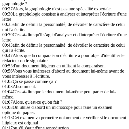
graphologie ?
00:27
Alors, la graphologie n'est pas une spécialité expertale.
00:30
La graphologie consiste à analyser et interpréter l'écriture d'une
lettre
00:35
afin de définir la personnalité, de dévoiler le caractère de celui
qui l'a écrite.
00:39
C'est-à-dire qu'il s'agit d'analyser et d'interpréter l'écriture d'une
lettre
00:43
afin de définir la personnalité, de dévoiler le caractère de celui
qui l'a écrite.
00:47
Alors que la comparaison d'écriture a pour objet d'identifier le
rédacteur ou le signataire
00:53
d'un document litigieux en utilisant la comparaison.
00:56
Vous vous intéressez d'abord au document lui-même avant de
vous intéresser à l'écriture.
01:02
Ça se passe comme ça ?
01:03
Absolument.
01:04
C'est-à-dire que le document lui-même peut parler de lui-
même.
01:07
Alors, qu'est-ce qu'on fait ?
01:08
On utilise d'abord un microscope pour faire un examen
optique du papier.
01:13
Cet examen va permettre notamment de vérifier si le document
litigieux est original
01:17
ou s'il s'agit d'une reproduction.