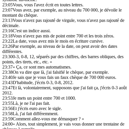
23:05
Vous, vous l'avez écrit en toutes lettres.
23:07
Vous avez, par exemple, au niveau du 700 000, je dévoile le
montant du chèque.
23:13
Vous n'avez pas rajouté de virgule, vous n'avez pas rajouté de
décimale.
23:16
C'est un indice aussi.
23:18
Vous n'avez pas mis de point entre 700 et les trois zéros.
23:22
La date, vous avez mis le mois en écriture cursive.
23:26
Par exemple, au niveau de la date, on peut avoir des dates
différentes.
23:30
0-3, 0-8, 12, séparés par des chiffres, des barres obliques, des
points, des tirets, etc., etc. »
23:37
« Ça, ce sont mes automatismes.
23:38
On va dire que là, j'ai falsifié le chèque, par exemple.
23:40
Je sais que je vous fais un faux chèque de 700 000 euros.
23:43
D'habitude, j'écris 0-3, 0-8, 2012.
23:47
Et là, volontairement, supposons que j'ai fait ça, j'écris 0-3 août
2012.
23:53
Je mets un point entre 700 et 1000.
23:55
Là, je ne l'ai pas fait.
23:56
Et j'écris euro avec le sigle.
23:58
Là, j'ai fait différemment.
23:59
Comment allez-vous me démasquer ? »
24:00
« Alors, tout simplement, je vais vous donner une trentaine de