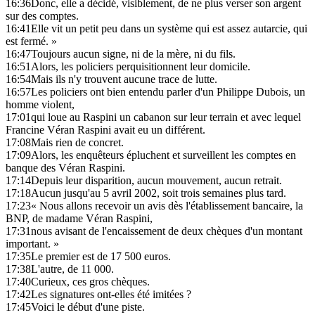
16:36
Donc, elle a décidé, visiblement, de ne plus verser son argent
sur des comptes.
16:41
Elle vit un petit peu dans un système qui est assez autarcie, qui
est fermé. »
16:47
Toujours aucun signe, ni de la mère, ni du fils.
16:51
Alors, les policiers perquisitionnent leur domicile.
16:54
Mais ils n'y trouvent aucune trace de lutte.
16:57
Les policiers ont bien entendu parler d'un Philippe Dubois, un
homme violent,
17:01
qui loue au Raspini un cabanon sur leur terrain et avec lequel
Francine Véran Raspini avait eu un différent.
17:08
Mais rien de concret.
17:09
Alors, les enquêteurs épluchent et surveillent les comptes en
banque des Véran Raspini.
17:14
Depuis leur disparition, aucun mouvement, aucun retrait.
17:18
Aucun jusqu'au 5 avril 2002, soit trois semaines plus tard.
17:23
« Nous allons recevoir un avis dès l'établissement bancaire, la
BNP, de madame Véran Raspini,
17:31
nous avisant de l'encaissement de deux chèques d'un montant
important. »
17:35
Le premier est de 17 500 euros.
17:38
L'autre, de 11 000.
17:40
Curieux, ces gros chèques.
17:42
Les signatures ont-elles été imitées ?
17:45
Voici le début d'une piste.