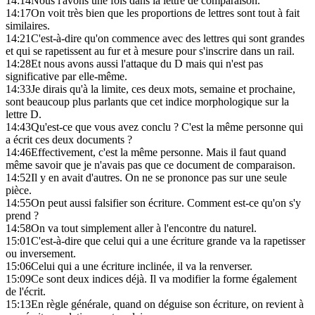
14:14
Nous l'avons une fois dans la lettre de comparaison.
14:17
On voit très bien que les proportions de lettres sont tout à fait
similaires.
14:21
C'est-à-dire qu'on commence avec des lettres qui sont grandes
et qui se rapetissent au fur et à mesure pour s'inscrire dans un rail.
14:28
Et nous avons aussi l'attaque du D mais qui n'est pas
significative par elle-même.
14:33
Je dirais qu'à la limite, ces deux mots, semaine et prochaine,
sont beaucoup plus parlants que cet indice morphologique sur la
lettre D.
14:43
Qu'est-ce que vous avez conclu ? C'est la même personne qui
a écrit ces deux documents ?
14:46
Effectivement, c'est la même personne. Mais il faut quand
même savoir que je n'avais pas que ce document de comparaison.
14:52
Il y en avait d'autres. On ne se prononce pas sur une seule
pièce.
14:55
On peut aussi falsifier son écriture. Comment est-ce qu'on s'y
prend ?
14:58
On va tout simplement aller à l'encontre du naturel.
15:01
C'est-à-dire que celui qui a une écriture grande va la rapetisser
ou inversement.
15:06
Celui qui a une écriture inclinée, il va la renverser.
15:09
Ce sont deux indices déjà. Il va modifier la forme également
de l'écrit.
15:13
En règle générale, quand on déguise son écriture, on revient à