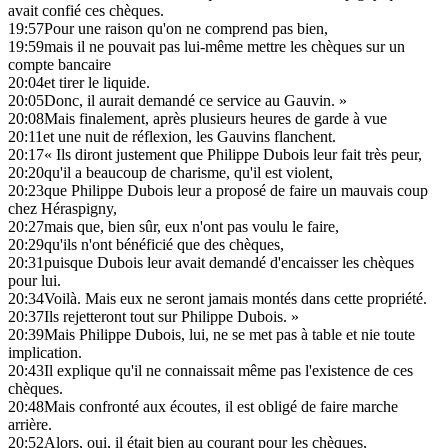
avait confié ces chèques.
19:57
Pour une raison qu'on ne comprend pas bien,
19:59
mais il ne pouvait pas lui-même mettre les chèques sur un
compte bancaire
20:04
et tirer le liquide.
20:05
Donc, il aurait demandé ce service au Gauvin. »
20:08
Mais finalement, après plusieurs heures de garde à vue
20:11
et une nuit de réflexion, les Gauvins flanchent.
20:17
« Ils diront justement que Philippe Dubois leur fait très peur,
20:20
qu'il a beaucoup de charisme, qu'il est violent,
20:23
que Philippe Dubois leur a proposé de faire un mauvais coup
chez Héraspigny,
20:27
mais que, bien sûr, eux n'ont pas voulu le faire,
20:29
qu'ils n'ont bénéficié que des chèques,
20:31
puisque Dubois leur avait demandé d'encaisser les chèques
pour lui.
20:34
Voilà. Mais eux ne seront jamais montés dans cette propriété.
20:37
Ils rejetteront tout sur Philippe Dubois. »
20:39
Mais Philippe Dubois, lui, ne se met pas à table et nie toute
implication.
20:43
Il explique qu'il ne connaissait même pas l'existence de ces
chèques.
20:48
Mais confronté aux écoutes, il est obligé de faire marche
arrière.
20:52
Alors, oui, il était bien au courant pour les chèques,