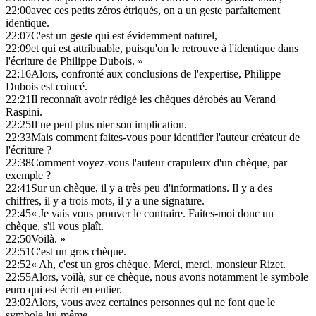
22:00
avec ces petits zéros étriqués, on a un geste parfaitement
identique.
22:07
C'est un geste qui est évidemment naturel,
22:09
et qui est attribuable, puisqu'on le retrouve à l'identique dans
l'écriture de Philippe Dubois. »
22:16
Alors, confronté aux conclusions de l'expertise, Philippe
Dubois est coincé.
22:21
Il reconnaît avoir rédigé les chèques dérobés au Verand
Raspini.
22:25
Il ne peut plus nier son implication.
22:33
Mais comment faites-vous pour identifier l'auteur créateur de
l'écriture ?
22:38
Comment voyez-vous l'auteur crapuleux d'un chèque, par
exemple ?
22:41
Sur un chèque, il y a très peu d'informations. Il y a des
chiffres, il y a trois mots, il y a une signature.
22:45
« Je vais vous prouver le contraire. Faites-moi donc un
chèque, s'il vous plaît.
22:50
Voilà. »
22:51
C'est un gros chèque.
22:52
« Ah, c'est un gros chèque. Merci, merci, monsieur Rizet.
22:55
Alors, voilà, sur ce chèque, nous avons notamment le symbole
euro qui est écrit en entier.
23:02
Alors, vous avez certaines personnes qui ne font que le
symbole lui-même.