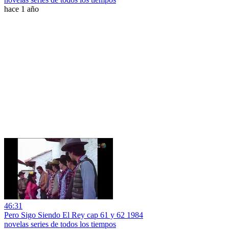
hace 1 año
46:31
Pero Sigo Siendo El Rey cap 61 y 62 1984
novelas series de todos los tiempos