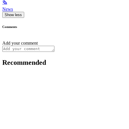
🗞
News
Show less
Comments
Add your comment
Recommended