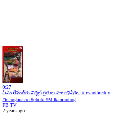
0:27
సీఎం రేవంత్‌కు నిర్మల్ రైతుల పాలాభిషేకం | #revanthreddy
#telanganacm #photo #Milkanointing
FB TV
2 years ago