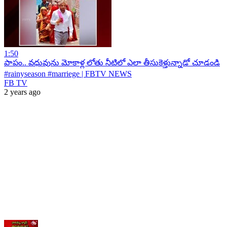
1:50
పాపం.. వధువును మోకాళ్ల లోతు నీటిలో ఎలా తీసుకెళ్తున్నాడో చూడండి
#rainyseason #marriege | FBTV NEWS
FB TV
2 years ago