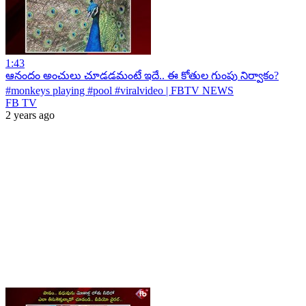
1:43
ఆనందం అంచులు చూడడమంటే ఇదే.. ఈ కోతుల గుంపు నిర్వాకం?
#monkeys playing #pool #viralvideo | FBTV NEWS
FB TV
2 years ago