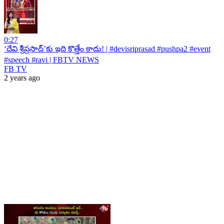
0:27
‘దేవి శ్రీప్రసాద్’కు ఇది కొత్తేం కాదు! | #devisriprasad #pushpa2 #event
#speech #ravi | FBTV NEWS
FB TV
2 years ago