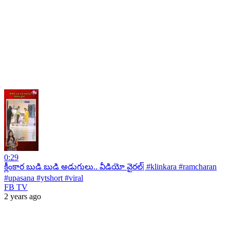
0:29
క్లీంకార బుడి బుడి అడుగులు.. వీడియో వైరల్| #klinkara #ramcharan
#upasana #ytshort #viral
FB TV
2 years ago