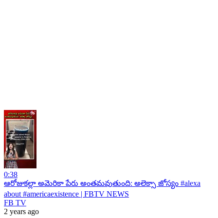
0:38
ఆరోజుకల్లా అమెరికా పేరు అంతమవుతుంది: అలెక్సా జోస్యం #alexa
about #americaexistence | FBTV NEWS
FB TV
2 years ago