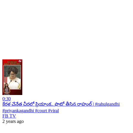
0:30
కేరళ చేనేత చీరలో ప్రియాంక.. ఫొటో తీసిన రాహుల్ | #rahulgandhi
#priyankagandhi #court #viral
FB TV
2 years ago