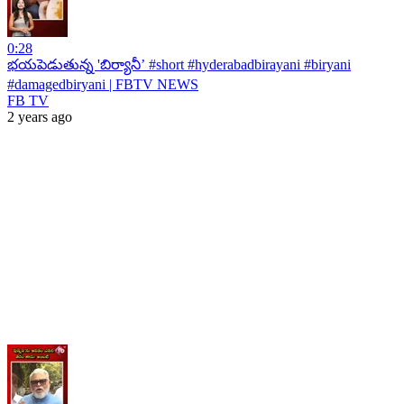
0:28
భయపెడుతున్న 'బిర్యానీ’ #short #hyderabadbirayani #biryani
#damagedbiryani | FBTV NEWS
FB TV
2 years ago