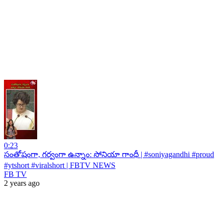
0:23
సంతోషంగా, గర్వంగా ఉన్నాం: సోనియా గాంధీ | #soniyagandhi #proud
#ytshort #viralshort | FBTV NEWS
FB TV
2 years ago