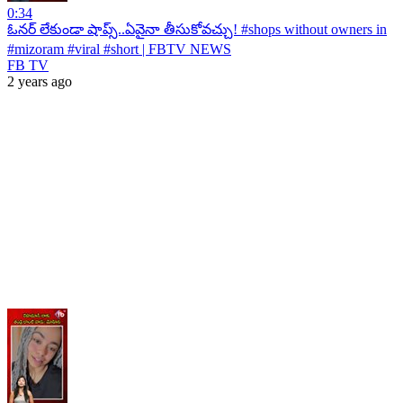
0:34
ఓనర్ లేకుండా షాప్స్..ఏవైనా తీసుకోవచ్చు! #shops without owners in
#mizoram #viral #short | FBTV NEWS
FB TV
2 years ago