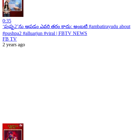
0:35
‘పుష్ప2’ను ఆపడం ఎవరి తరం కాదు: అంబటి #ambatirayudu about
#pushpa2 #alluarjun #viral | FBTV NEWS
FB TV
2 years ago