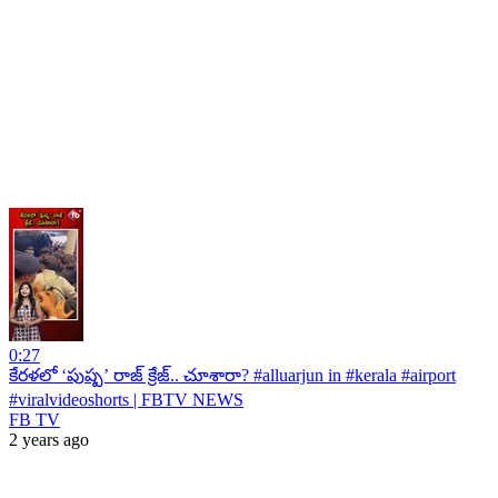
0:27
కేరళలో ‘పుష్ప’ రాజ్ క్రేజ్.. చూశారా? #alluarjun in #kerala #airport
#viralvideoshorts | FBTV NEWS
FB TV
2 years ago