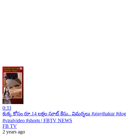
0:33
కుక్క కోసం రూ.14 లక్షల సూట్ కేసు.. విమర్శలు #ajaythakur #dog
#viralvideo #shorts | FBTV NEWS
FB TV
2 years ago