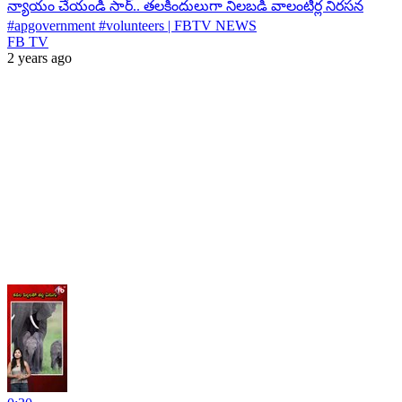
న్యాయం చేయండి సార్.. తలకిందులుగా నిలబడి వాలంటీర్ల నిరసన
#apgovernment #volunteers | FBTV NEWS
FB TV
2 years ago