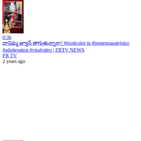
0:36
దానిమ్మ జ్యూస్ తాగుతున్నారా? #foodcolor in #pomegranatejuice
#adulteration #viralvideo | FBTV NEWS
FB TV
2 years ago