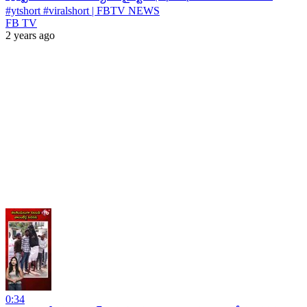
#ytshort #viralshort | FBTV NEWS
FB TV
2 years ago
0:34