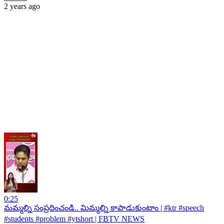
2 years ago
0:25
మమ్మల్ని సంప్రదించండి.. మిమ్మల్ని కాపాడుకుంటాం | #ktr #speech
#students #problem #ytshort | FBTV NEWS