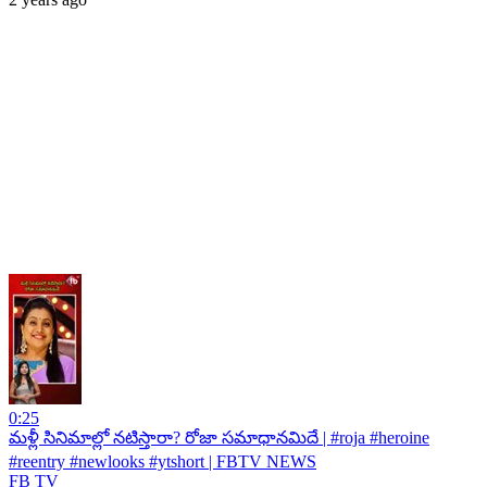
0:25
మళ్లీ సినిమాల్లో నటిస్తారా? రోజా సమాధానమిదే | #roja #heroine
#reentry #newlooks #ytshort | FBTV NEWS
FB TV