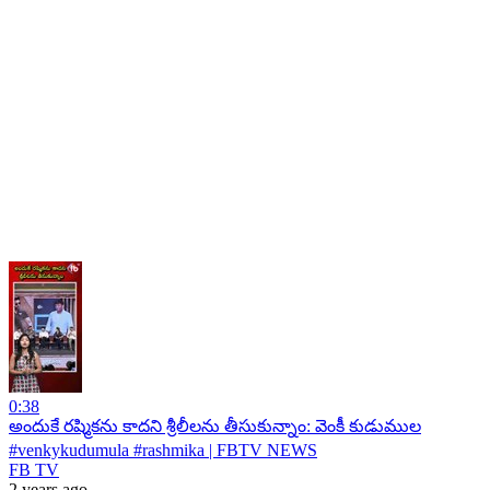
0:38
అందుకే రష్మికను కాదని శ్రీలీలను తీసుకున్నాం: వెంకీ కుడుముల
#venkykudumula #rashmika | FBTV NEWS
FB TV
2 years ago