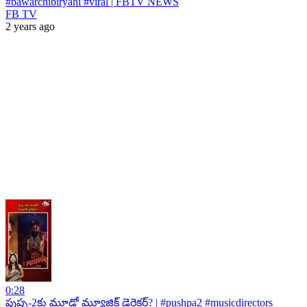
#bawarchibiryani #viral | FBTV NEWS
FB TV
2 years ago
0:28
పుష్ప-2కు మూడో మ్యూజిక్ డైరెక్టర్? | #pushpa2 #musicdirectors