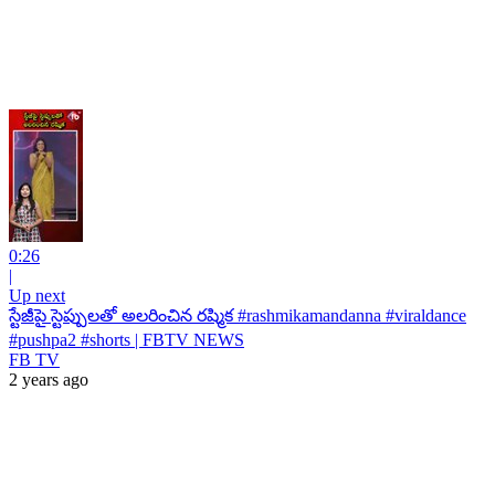
0:26
|
Up next
స్టేజీపై స్టెప్పులతో అలరించిన రష్మిక #rashmikamandanna #viraldance
#pushpa2 #shorts | FBTV NEWS
FB TV
2 years ago