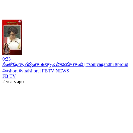
0:23
సంతోషంగా, గర్వంగా ఉన్నాం: సోనియా గాంధీ | #soniyagandhi #proud
#ytshort #viralshort | FBTV NEWS
FB TV
2 years ago