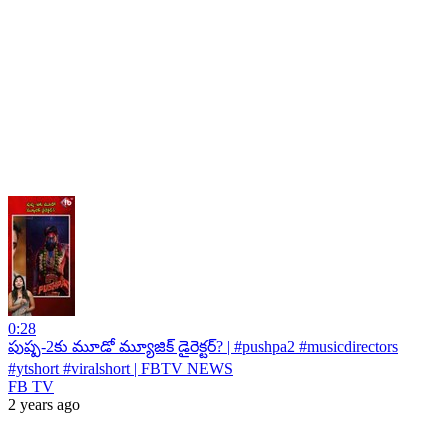
0:28
పుష్ప-2కు మూడో మ్యూజిక్ డైరెక్టర్? | #pushpa2 #musicdirectors
#ytshort #viralshort | FBTV NEWS
FB TV
2 years ago