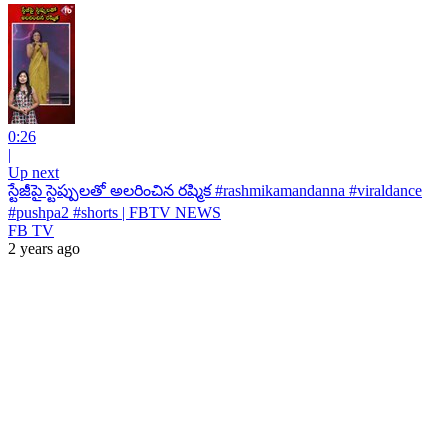
0:26
|
Up next
స్టేజీపై స్టెప్పులతో అలరించిన రష్మిక #rashmikamandanna #viraldance
#pushpa2 #shorts | FBTV NEWS
FB TV
2 years ago