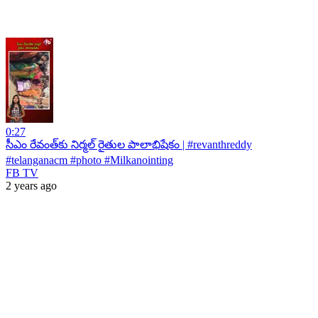
0:27
సీఎం రేవంత్‌కు నిర్మల్ రైతుల పాలాభిషేకం | #revanthreddy
#telanganacm #photo #Milkanointing
FB TV
2 years ago