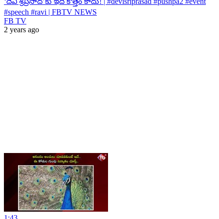
‘దేవి శ్రీప్రసాద్’కు ఇది కొత్తేం కాదు! | #devisriprasad #pushpa2 #event
#speech #ravi | FBTV NEWS
FB TV
2 years ago
1:43