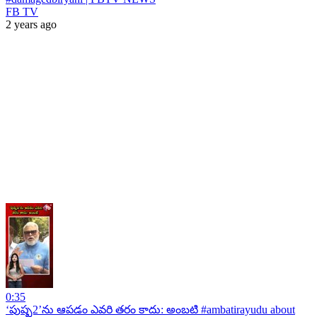
FB TV
2 years ago
0:35
‘పుష్ప2’ను ఆపడం ఎవరి తరం కాదు: అంబటి #ambatirayudu about