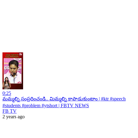
0:25
మమ్మల్ని సంప్రదించండి.. మిమ్మల్ని కాపాడుకుంటాం | #ktr #speech
#students #problem #ytshort | FBTV NEWS
FB TV
2 years ago