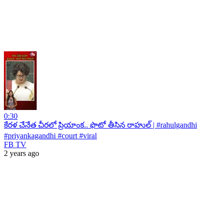
0:30
కేరళ చేనేత చీరలో ప్రియాంక.. ఫొటో తీసిన రాహుల్ | #rahulgandhi
#priyankagandhi #court #viral
FB TV
2 years ago