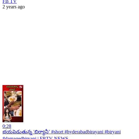
FB TV
2 years ago
0:28
భయపెడుతున్న 'బిర్యానీ’ #short #hyderabadbirayani #biryani
#damagedbiryani | FBTV NEWS