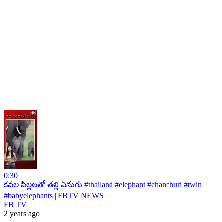
0:30
కవల పిల్లలతో తల్లి ఏనుగు #thailand #elephant #chanchuri #twin
#babyelephants | FBTV NEWS
FB TV
2 years ago