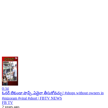
0:34
ఓనర్ లేకుండా షాప్స్..ఏవైనా తీసుకోవచ్చు! #shops without owners in
#mizoram #viral #short | FBTV NEWS
FB TV
2 years ago