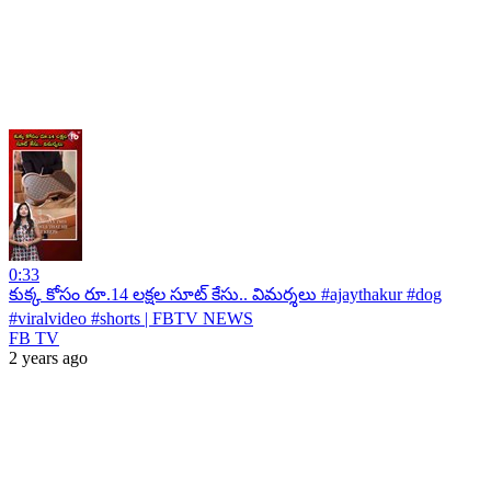
0:33
కుక్క కోసం రూ.14 లక్షల సూట్ కేసు.. విమర్శలు #ajaythakur #dog
#viralvideo #shorts | FBTV NEWS
FB TV
2 years ago