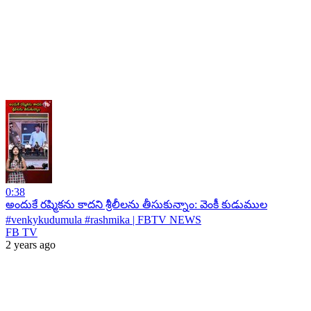
0:38
అందుకే రష్మికను కాదని శ్రీలీలను తీసుకున్నాం: వెంకీ కుడుముల
#venkykudumula #rashmika | FBTV NEWS
FB TV
2 years ago