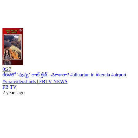
0:27
కేరళలో ‘పుష్ప’ రాజ్ క్రేజ్.. చూశారా? #alluarjun in #kerala #airport
#viralvideoshorts | FBTV NEWS
FB TV
2 years ago