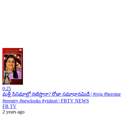
0:25
మళ్లీ సినిమాల్లో నటిస్తారా? రోజా సమాధానమిదే | #roja #heroine
#reentry #newlooks #ytshort | FBTV NEWS
FB TV
2 years ago