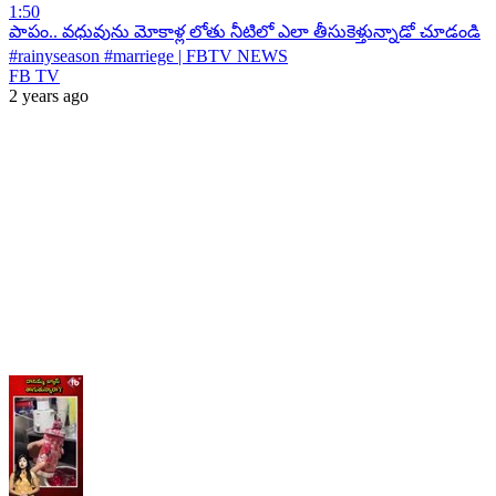
1:50
పాపం.. వధువును మోకాళ్ల లోతు నీటిలో ఎలా తీసుకెళ్తున్నాడో చూడండి
#rainyseason #marriege | FBTV NEWS
FB TV
2 years ago