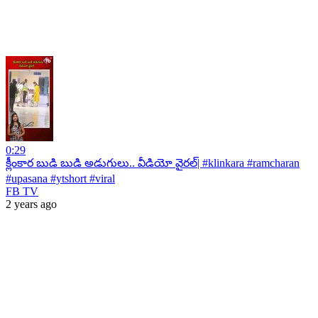
0:29
క్లీంకార బుడి బుడి అడుగులు.. వీడియో వైరల్| #klinkara #ramcharan
#upasana #ytshort #viral
FB TV
2 years ago