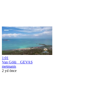
1:01
Van Gölü _ GEVAŞ
metmanis
2 yıl önce