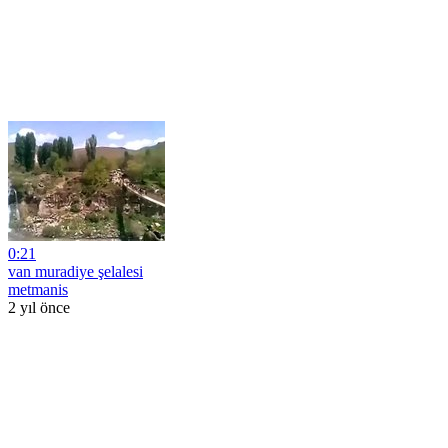
0:21
van muradiye şelalesi
metmanis
2 yıl önce