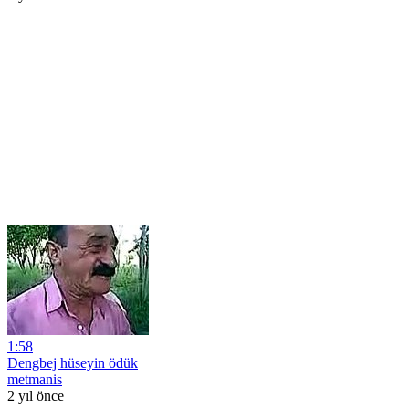
1:58
Dengbej hüseyin ödük
metmanis
2 yıl önce