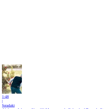
1:48
|
Sıradaki