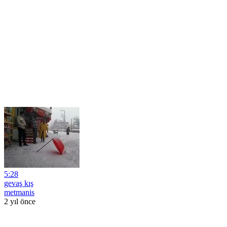
5:28
gevaş kış
metmanis
2 yıl önce