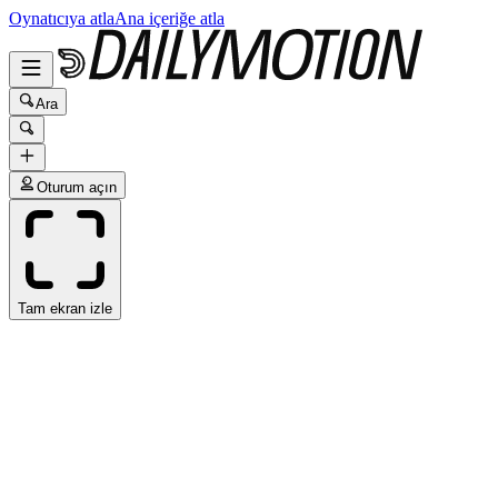
Oynatıcıya atla
Ana içeriğe atla
Ara
Oturum açın
Tam ekran izle