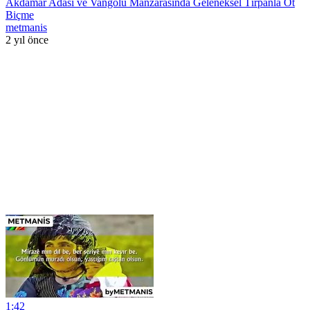
Akdamar Adası ve Vangölü Manzarasında Geleneksel Tırpanla Ot
Biçme
metmanis
2 yıl önce
1:42