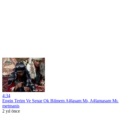
4:34
Engin Terim Ve Senar Ok Bilmem Ağlasam Mı, Ağlamasam Mı.
metmanis
2 yıl önce