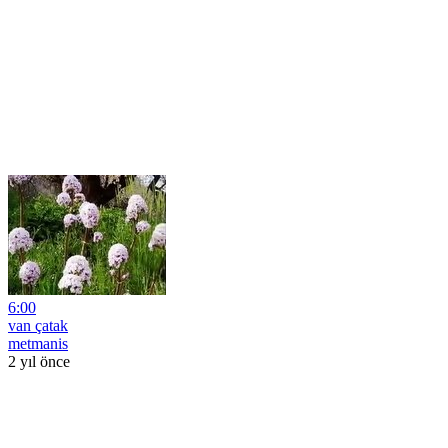
6:00
van çatak
metmanis
2 yıl önce