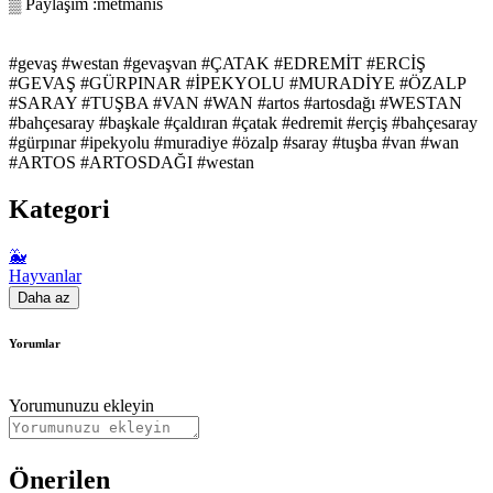
▒ Paylaşım :metmanis
#gevaş #westan #gevaşvan #ÇATAK #EDREMİT #ERCİŞ
#GEVAŞ #GÜRPINAR #İPEKYOLU #MURADİYE #ÖZALP
#SARAY #TUŞBA #VAN #WAN #artos #artosdağı #WESTAN
#bahçesaray #başkale #çaldıran #çatak #edremit #erçiş #bahçesaray
#gürpınar #ipekyolu #muradiye #özalp #saray #tuşba #van #wan
#ARTOS #ARTOSDAĞI #westan
Kategori
🐳
Hayvanlar
Daha az
Yorumlar
Yorumunuzu ekleyin
Önerilen