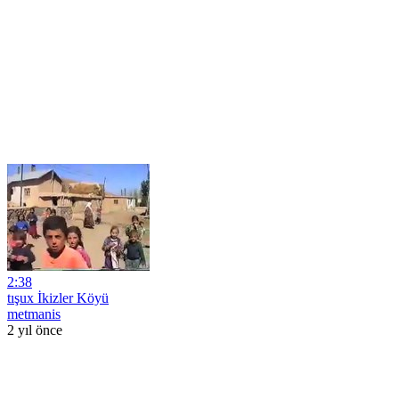
2:38
tışux İkizler Köyü
metmanis
2 yıl önce