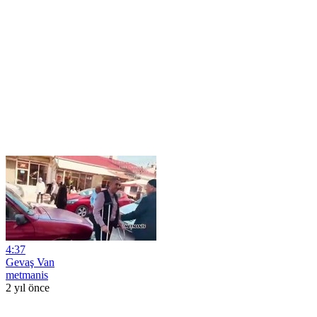
4:37
Gevaş Van
metmanis
2 yıl önce