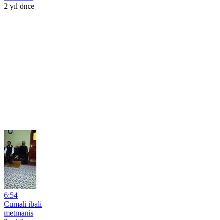
2 yıl önce
6:54
Cumali ibali
metmanis