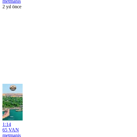
metmanis
2 yıl önce
1:14
65 VAN
metmanis