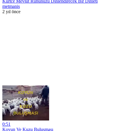
Kürtçe Mevlüt Ruhunuzu Dinlendirecek Bir Dinleti
metmanis
2 yıl önce
0:51
Koyun Ve Kuzu Buluşması