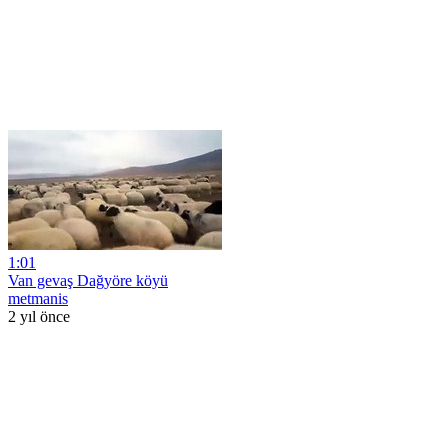
1:01
Van gevaş Dağyöre köyü
metmanis
2 yıl önce