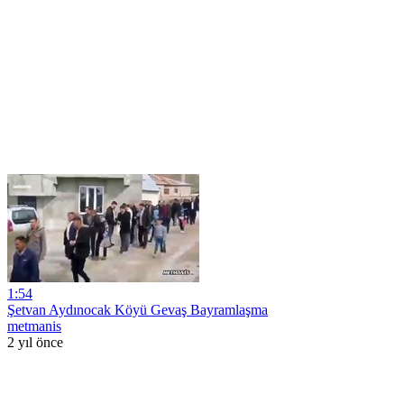
1:54
Şetvan Aydınocak Köyü Gevaş Bayramlaşma
metmanis
2 yıl önce