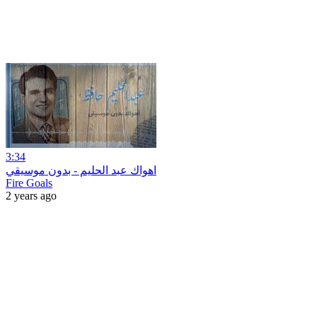
3:34
اهواك عبد الحليم - بدون موسيقي
Fire Goals
2 years ago