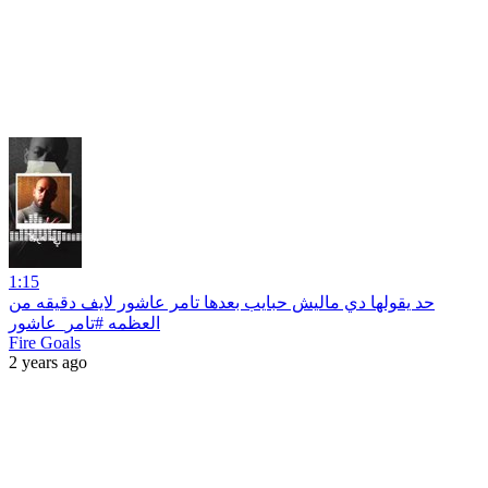
1:15
حد يقولها دي ماليش حبايب بعدها تامر عاشور لايف دقيقه من
العظمه #تامر_عاشور
Fire Goals
2 years ago