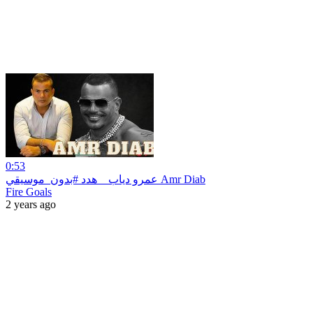
0:53
عمرو دياب _ هدد #بدون_موسيقي Amr Diab
Fire Goals
2 years ago