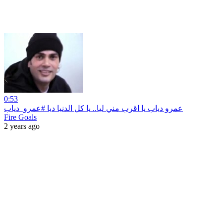
0:53
عمرو دياب يا اقرب مني ليا.. يا كل الدنيا ديا #عمرو_دياب
Fire Goals
2 years ago