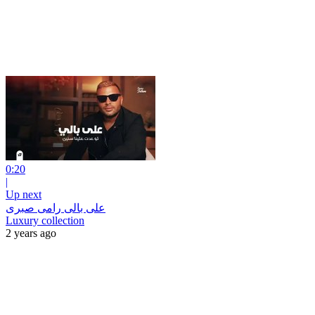
0:20
|
Up next
على بالى رامى صبرى
Luxury collection
2 years ago