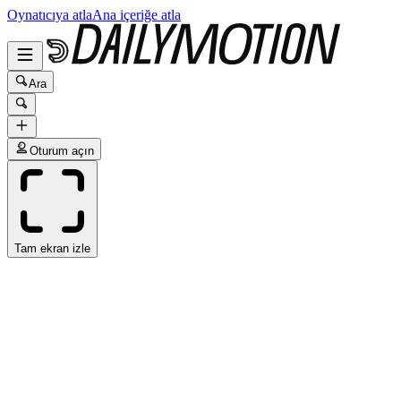
Oynatıcıya atla
Ana içeriğe atla
Ara
Oturum açın
Tam ekran izle