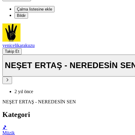
Çalma listesine ekle
Bildir
yenicelikarakuzu
Takip Et
NEŞET ERTAŞ - NEREDESİN SE
2 yıl önce
NEŞET ERTAŞ - NEREDESİN SEN
Kategori
🎵
Müzik