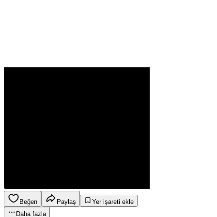
Beğen
Paylaş
Yer işareti ekle
Daha fazla